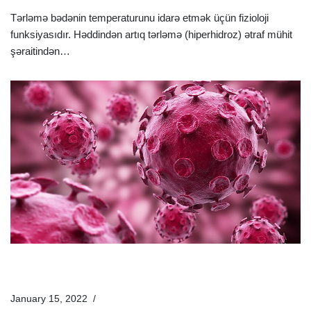
Tərləmə bədənin temperaturunu idarə etmək üçün fizioloji
funksiyasıdır. Həddindən artıq tərləmə (hiperhidroz) ətraf mühit
şəraitindən…
Ətraflı »
Hepatit A Nədir Və Nədən Yaranır? Hepatit A Əlamətləri
Və Müalicəsi
January 15, 2022
Xəstəliklər