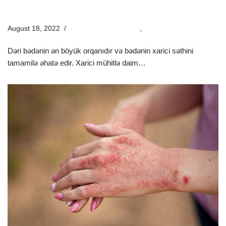
Müayinə Və Müalicəsi
August 18, 2022
Estetik Dermatologiya
,
Xəstəliklər
Dəri bədənin ən böyük orqanıdır və bədənin xarici səthini
tamamilə əhatə edir. Xarici mühitlə daim…
Ətraflı »