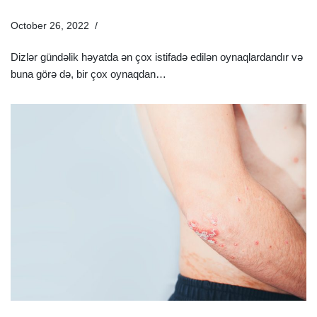
October 26, 2022
Xəstəliklər
Dizlər gündəlik həyatda ən çox istifadə edilən oynaqlardandır və
buna görə də, bir çox oynaqdan…
Ətraflı »
Dəri Xəstəliklərinin Yaranma Səbəbləri Nələrdir? |