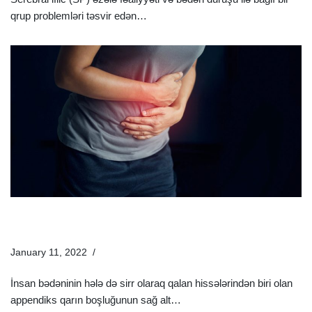
qrup problemləri təsvir edən…
Ətraflı »
Appendisit Nədir Və Necə Müalicə Olunur? Appendisit
Əlamətləri Nələrdir?
January 11, 2022
Xəstəliklər
İnsan bədəninin hələ də sirr olaraq qalan hissələrindən biri olan
appendiks qarın boşluğunun sağ alt…
Ətraflı »