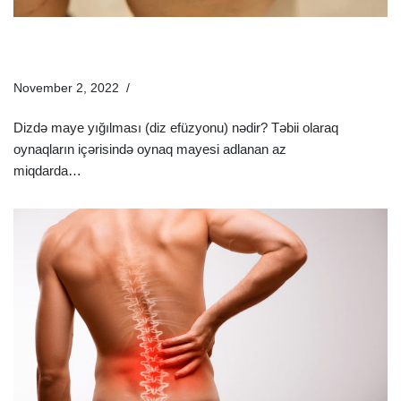
Dizdə Maye Yığılmasının Səbəbi Nədir? | Dizinizdə Ağrı
Və Şişkinlik Varsa..
November 2, 2022
Xəstəliklər
Dizdə maye yığılması (diz efüzyonu) nədir? Təbii olaraq
oynaqların içərisində oynaq mayesi adlanan az
miqdarda…
Ətraflı »