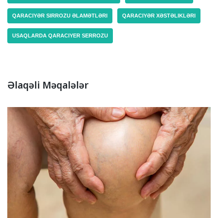
QARACIYƏR SIRROZU ƏLAMƏTLƏRI
QARACIYƏR XƏSTƏLIKLƏRI
USAQLARDA QARACIYER SERROZU
Əlaqəli Məqalələr