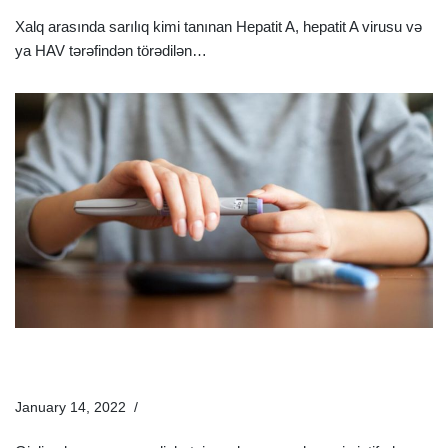
Xalq arasında sarılıq kimi tanınan Hepatit A, hepatit A virusu və
ya HAV tərəfindən törədilən…
Ətraflı »
Gizli Şəkər Əlamətləri Nələrdir? Gizli Şəkərin
Müalicəsində Nə Edilməlidir?
January 14, 2022
Xəstəliklər