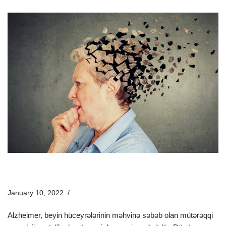
Alzheimer Xəstəliyi Nədir? Alzheimer Xəstəliyinin
Əlamətləri Və Müalicəsi
January 10, 2022
Xəstəliklər
Alzheimer, beyin hüceyrələrinin məhvinə səbəb olan mütərəqqi