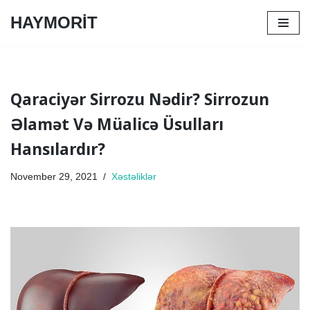
HAYMORİT
Skip
to
content
Qaraciyər Sirrozu Nədir? Sirrozun
Əlamət Və Müalicə Üsulları
Hansılardır?
November 29, 2021
Xəstəliklər