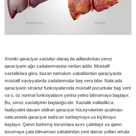
Xroniki qaraciyər xəstəliyi olaraq da adlandırılıan sirroz
qaraciyərin ağır zədələnməsinə verilən addır. Müxtəlif
xəstəliklərə görə, bəzən naməlum səbəblərdən qaraciyərdə
müxtəlif səviyyələrdə zədələnmələr baş verə bilər. Nəticədə
qaraciyərin struktur funksiyalarında müxtəlif pozuntular baş verir
və o, öz normal funksiyalarını yerinə yetirə bilməməyə başlayır.
Bu, sirroz xəstəliyinin başlanğıcıdır. Xəstəlik irəlilədikcə,
fəaliyyətini davam etdirən qaraciyər hüceyrələrinin azalması
nəticəsində qaraciyər tədricən sərtləşməyə və kiçilməyə
başlayır. Qanın bərkimiş toxumlara axını çətinləşir və qanın
toxumaya çata bilməməsi səbəbindən yeni damar yolları əmələ