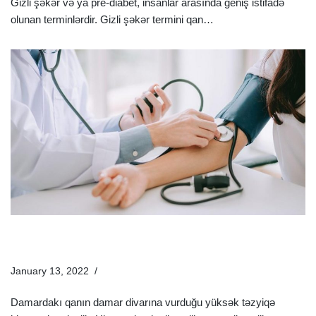
Gizli şəkər və ya pre-diabet, insanlar arasında geniş istifadə
olunan terminlərdir. Gizli şəkər termini qan…
Ətraflı »
Yüksək Qan Təzyiqi (Hipertoniya) Nədir? Əlamətləri Və
Müalicə Üsulları
January 13, 2022
Xəstəliklər
Damardakı qanın damar divarına vurduğu yüksək təzyiqə