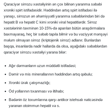
Qaraciyər sirrozu xəstəliyinin ən çox bilinən yaranma səbəbi
xroniki spirt istifadəsidir. Həddindən artıq spirt istifadəsi ilə
yanaşı, sirrozun ən əhəmiyyətli yaranma səbəblərindən biri də
hepatit B və hepatit C kimi xroniki viral hepatitlərdir. Sirroz
xəstələrinin təxminən 10-15%-də aparılan bütün araşdırmalara
baxmayaraq, heç bir səbəb tapıla bilmir və bu vəziyyət mənşəyi
məlum olmayan sirroz (kriptojenik sirroz) adlanır. Bunlardan
başqa, insanlarda nadir hallarda da olsa, aşağıdakı səbəblərdən
qaraciyər sirrozu xəstəliyi yarana bilər:
Ağır dərmanların uzun müddətli istifadəsi;
Dəmir və mis minerallarının həddindən artıq qəbulu;
Xroniki ürək çatışmazlığı;
Öd yollarının tıxanması və iltihabı;
Bədənin öz toxumlarına qarşı antikor istehsalı nəticəsində
yaranan otoimmun hepatit və s.