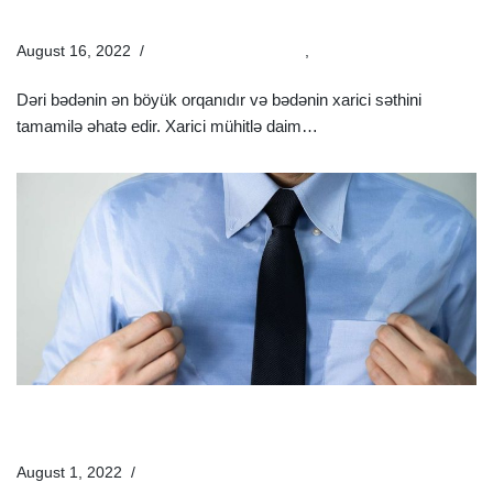
Müayinə Və Müalicəsi
August 16, 2022
Estetik Dermatologiya
,
Xəstəliklər
Dəri bədənin ən böyük orqanıdır və bədənin xarici səthini
tamamilə əhatə edir. Xarici mühitlə daim…
Ətraflı »
Həddindən Artıq Tərləmə (Hiperhidroz) Nədir? |
Hiperhidrozun Səbəbləri
August 1, 2022
Xəstəliklər