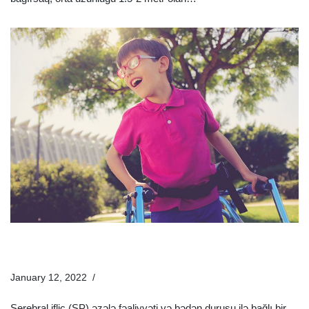
Serebral İflic Nədir? Serebral İflicin Əlamətləri Və Müalicə
Üsulları Nələrdir?
January 12, 2022
Xəstəliklər
Serebral iflic (SP) əzələ fəaliyyəti və bədən duruşu ilə bağlı bir