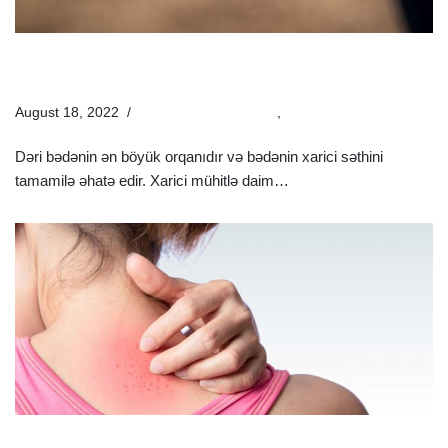
Ən Çox Yayılan 5 Dəri Xəstəliyi | Dəri Xəstəliklərinin
Müayinə Və Müalicəsi
August 18, 2022
Estetik Dermatologiya
,
Xəstəliklər
Dəri bədənin ən böyük orqanıdır və bədənin xarici səthini
tamamilə əhatə edir. Xarici mühitlə daim…
Ətraflı »
Dəri Xəstəlikləri Hansılardır? | Dəri Xəstəliklərinin