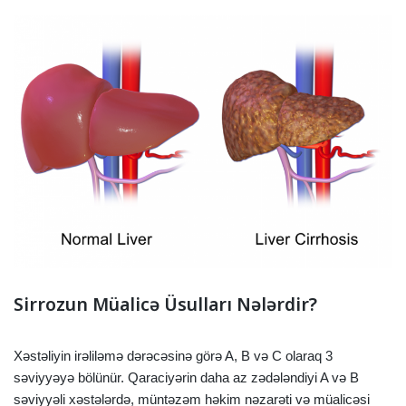
Sirrozun Müalicə Üsulları Nələrdir?
Xəstəliyin irəliləmə dərəcəsinə görə A, B və C olaraq 3
səviyyəyə bölünür. Qaraciyərin daha az zədələndiyi A və B
səviyyəli xəstələrdə, müntəzəm həkim nəzarəti və müalicəsi