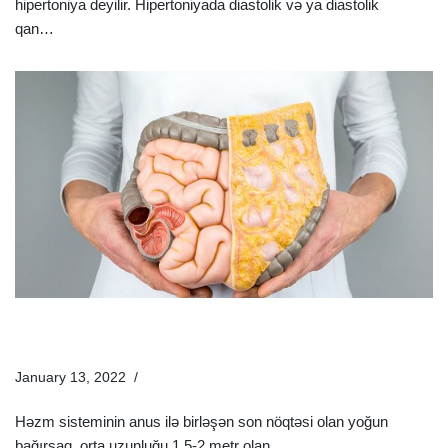
hipertoniya deyilir. Hipertoniyada diastolik və ya diastolik
qan…
Ətraflı »
Bağırsaq Xərçəngi Nədir? Bağırsaq Xərçənginin
Əlamətləri Və Müalicəsi
January 13, 2022
Xəstəliklər
Həzm sisteminin anus ilə birləşən son nöqtəsi olan yoğun
bağırsaq, orta uzunluğu 1.5-2 metr olan…
Ətraflı »