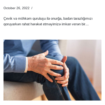
October 26, 2022
Xəstəliklər
Çevik və möhkəm quruluşu ilə onurğa, bədən tarazlığımızı
qoruyarkən rahat hərəkət etməyimizə imkan verən bir…
Ətraflı
»
Diz Ağrısına Səbəb Olan Əsas Xəstəliklər Hansılardır?