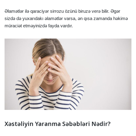
Əlamətlər ilə qaraciyər sirrozu özünü biruzə verə bilir. Əgər
sizdə də yuxarıdakı əlamətlər varsa, ən qısa zamanda həkimə
müraciət etməyinizdə fayda vardır.
Xəstəliyin Yaranma Səbəbləri Nədir?