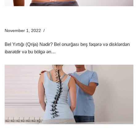
Bel Yırtığı (Qrija) Nədir? | Bel Yırtığının Müalicəsi Necə
Olmalıdır?
November 1, 2022
Xəstəliklər
Bel Yırtığı (Qrija) Nədir? Bel onurğası beş fəqərə və disklərdən
ibarətdir və bu bölgə ən…
Ətraflı »
Onurğa Xəstəlikləri Hansılardır Və Onurğa Ağrısı Nədən
Olur?