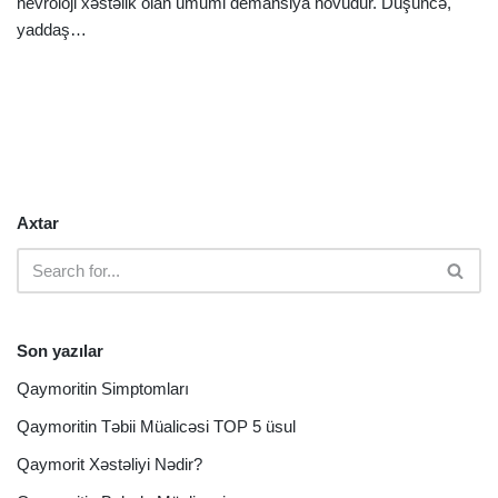
nevroloji xəstəlik olan ümumi demansiya növüdür. Düşüncə,
yaddaş…
Ətraflı »
Axtar
Son yazılar
Qaymoritin Simptomları
Qaymoritin Təbii Müalicəsi TOP 5 üsul
Qaymorit Xəstəliyi Nədir?