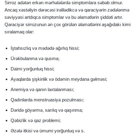
Sirroz adətən erkən mərhələlərdə simptomlara səbəb olmur.
Ancaq xəstəliyin dərəcəsi irəlilədikcə və qaraciyərin zədələnmə
səviyyəsi artdıqca simptomlar və bu əlamətlərin şiddəti artır.
Qaraciyər sirrozunun ən çox görülən əlamətlərini aşağıdakı kimi
sıralamaq olar:
İştahsızlıq və mədədə ağırlıq hissi;
Ürəkbulanma və qusma;
Daimi yorğunluq hissi;
Ayaqlarda şişkinlik və ödəmin meydana gəlməsi;
Anemiya və qanın laxtalanması;
Qadınlarda menstruasiya pozulması;
Dəridə göyərmə, sarılıq və qaşınma;
Qəbizlik və qaz problemi;
Əzələ itkisi və ümumi yorğunluq və s.