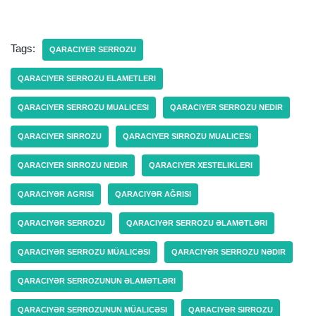
Tags:
QARACIYER SERROZU
QARACIYER SERROZU ELAMETLERI
QARACIYER SERROZU MUALICESI
QARACIYER SERROZU NEDIR
QARACIYER SIRROZU
QARACIYER SIRROZU MUALICESI
QARACIYER SIRROZU NEDIR
QARACIYER XESTELIKLERI
QARACIYƏR AGRISI
QARACIYƏR AĞRISI
QARACIYƏR SERROZU
QARACIYƏR SERROZU ƏLAMƏTLƏRI
QARACIYƏR SERROZU MÜALICƏSI
QARACIYƏR SERROZU NƏDIR
QARACIYƏR SERROZUNUN ƏLAMƏTLƏRI
QARACIYƏR SERROZUNUN MÜALICƏSI
QARACIYƏR SIRROZU