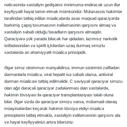
nəticəsində xəstəliyin gedişatını minimuma endirəcək uzun illər
keyfiyyətli həyat təmin etmək mümkündür. Mütəxəssis həkimlər
tərəfindən tətbiq edilən müalicələrdə əsas məqsəd qaraciyərdə
bərkimiş çapıq toxumasının irəliləməsinin qarşısını almaq və
xəstəliyin səbəb olduğu fəsadların qarşısını almaqdır.
Qaraciyərə yük yarada biləcək hər qidadan, lazımsız narkotik
istifadəsindən və spirtli içkilərdən uzaq durmaq sirrozlu
xəstələrdə ən əhəmiyyətli müalicə prinsipidir.
Əgər sirroz otoimmun mənşəlidirsə, immun sistemini zəiflədən
dərmanlarla müalicə, viral hepatit isə səbəb olarsa, antiviral
dərman müalicəsi tətbiq edilməlidir. C səviyyəli qaraciyər sirrozu
olan ağır dərəcəli qaraciyər zədələnməsi olan xəstələrdə,
həkimin tövsiyəsi ilə qaraciyər transplantasiyası tələb oluna
bilər. Əgər sizdə də qaraciyər sirrozu varsa, mütəmadi olaraq
müayinələrdən keçərək həkimin tövsiyə etdiyi müalicə
prinsiplərini tətbiq etməklə, xəstəliyin irəliləməsinin qarşısını ala
və həyat keyfiyyətinizi artıra bilərsiniz.