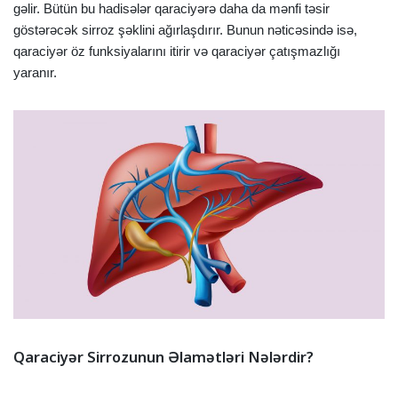
gəlir. Bütün bu hadisələr qaraciyərə daha da mənfi təsir
göstərəcək sirroz şəklini ağırlaşdırır. Bunun nəticəsində isə,
qaraciyər öz funksiyalarını itirir və qaraciyər çatışmazlığı
yaranır.
Qaraciyər Sirrozunun Əlamətləri Nələrdir?