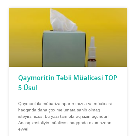
Qaymoritin Təbii Müalicəsi TOP
5 Üsul
Qaymorit ilə mübarizə aparırsınızsa və müalicəsi
haqqında daha çox məlumata sahib olmaq
istəyirsinizsə, bu yazı tam olaraq sizin üçündür!
Ancaq xəstəliyin müalicəsi haqqında oxumazdan
əvvəl