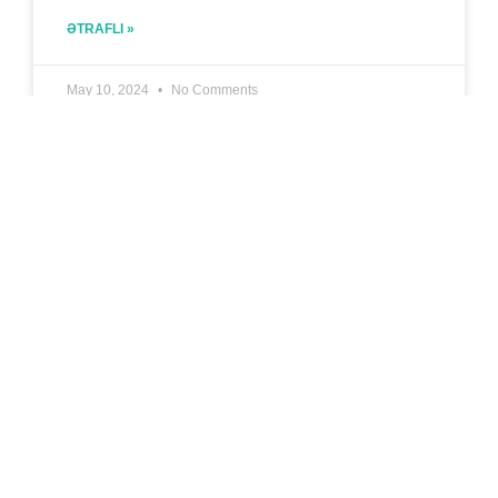
ƏTRAFLI »
May 10, 2024
No Comments
Qaymorit Xəstəliyi Nədir?
Qaymorit xəstəliyi nədir? Bildiyimiz kimi, insan
burnunun sağ və sol tərəfində dörd burunətrafı cib