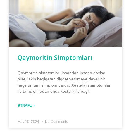
Qaymoritin Simptomları
Qaymoritin simptomları insandan insana dəyişə
bilər, lakin həqiqətən diqqət yetirməyə dəyər bir
neçə ümumi simptom vardır. Xəstəliyin simptomları
ilə tanış olmadan öncə xəstəlik ilə bağlı
ƏTRAFLI »
May 10, 2024
No Comments