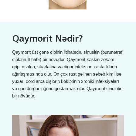
Qaymorit Nədir?
Qaymorit üst çənə cibinin iltihabıdır, sinusitin (burunətrafı
ciblərin iltihabı) bir növüdür. Qaymorit kəskin zökəm,
qrip, qızılca, skarlatina və digər infeksion xəstəliklərin
ağırlaşmasında olur. Ən çox rast gəlinən səbəb kimi isə
yuxarı dörd arxa dişlərin köklərinin xroniki infeksiyaları
və qan durğunluğunu göstərmək olar. Qaymorit sinuzitin
bir növüdür.