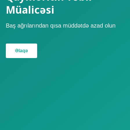
Müalicəsi
Baş ağrılarından qısa müddətdə azad olun
Əlaqə