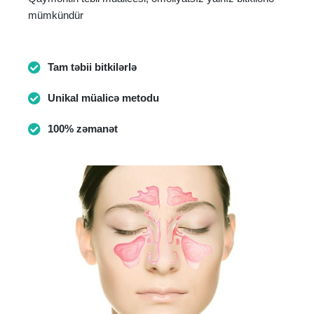
mümkündür
Tam təbii bitkilərlə
Unikal müalicə metodu
100% zəmanət