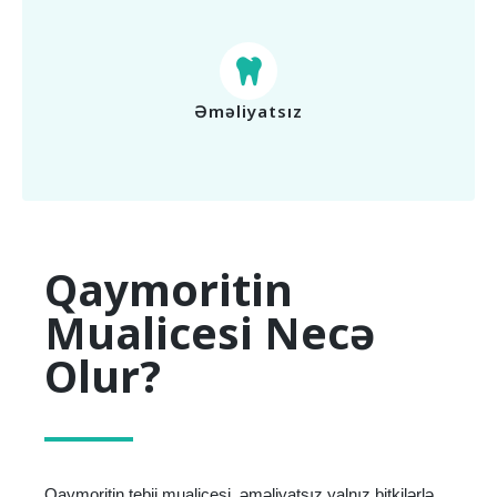
Əməliyatsız
Qaymoritin
Mualicesi Necə
Olur?
Qaymoritin tebii mualicesi, əməliyatsız yalnız bitkilərlə