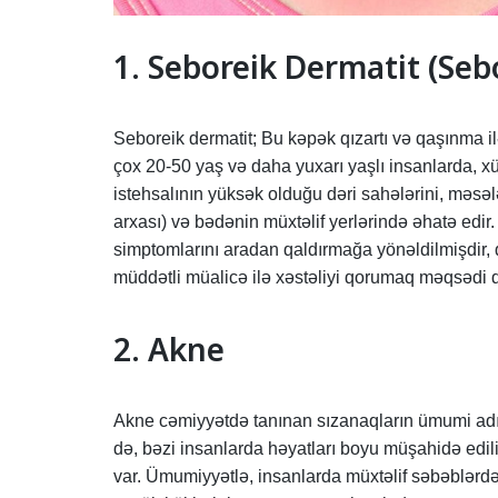
1. Seboreik Dermatit (Se
Seboreik dermatit; Bu kəpək qızartı və qaşınma ilə
çox 20-50 yaş və daha yuxarı yaşlı insanlarda, xü
istehsalının yüksək olduğu dəri sahələrini, məsəl
arxası) və bədənin müxtəlif yerlərində əhatə edir
simptomlarını aradan qaldırmağa yönəldilmişdir, q
müddətli müalicə ilə xəstəliyi qorumaq məqsədi d
2. Akne
Akne cəmiyyətdə tanınan sızanaqların ümumi adıd
də, bəzi insanlarda həyatları boyu müşahidə edil
var. Ümumiyyətlə, insanlarda müxtəlif səbəblərd