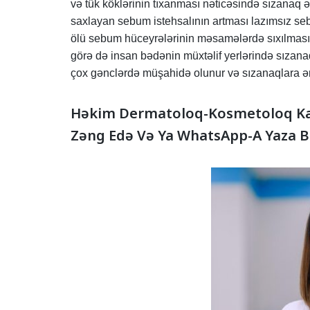
və tük köklərinin tıxanması nəticəsində sızanaq
saxlayan sebum istehsalının artması lazımsız se
ölü sebum hüceyrələrinin məsamələrdə sıxılması
görə də insan bədənin müxtəlif yerlərində sızana
çox gənclərdə müşahidə olunur və sızanaqlara ən ç
Həkim Dermatoloq-Kosmetoloq Ka
Zəng Edə Və Ya WhatsApp-A Yaza Bi