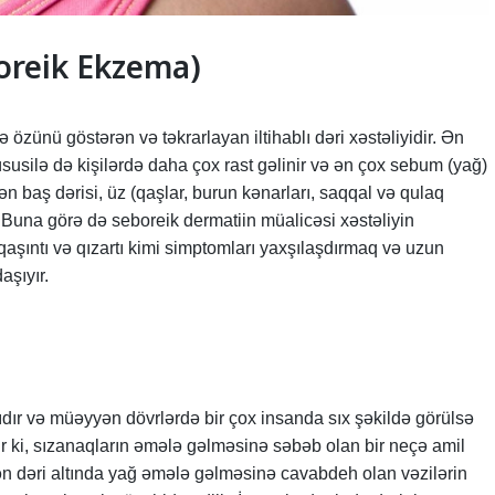
boreik Ekzema)
 özünü göstərən və təkrarlayan iltihablı dəri xəstəliyidir. Ən
susilə də kişilərdə daha çox rast gəlinir və ən çox sebum (yağ)
ən baş dərisi, üz (qaşlar, burun kənarları, saqqal və qulaq
. Buna görə də seboreik dermatiin müalicəsi xəstəliyin
aşıntı və qızartı kimi simptomları yaxşılaşdırmaq və uzun
aşıyır.
ır və müəyyən dövrlərdə bir çox insanda sıx şəkildə görülsə
ir ki, sızanaqların əmələ gəlməsinə səbəb olan bir neçə amil
ən dəri altında yağ əmələ gəlməsinə cavabdeh olan vəzilərin