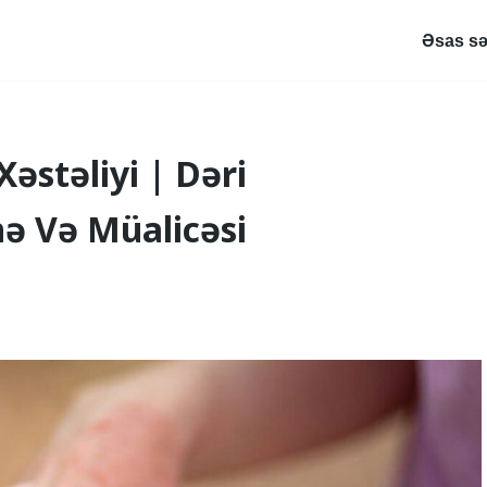
Əsas sə
Xəstəliyi | Dəri
nə Və Müalicəsi