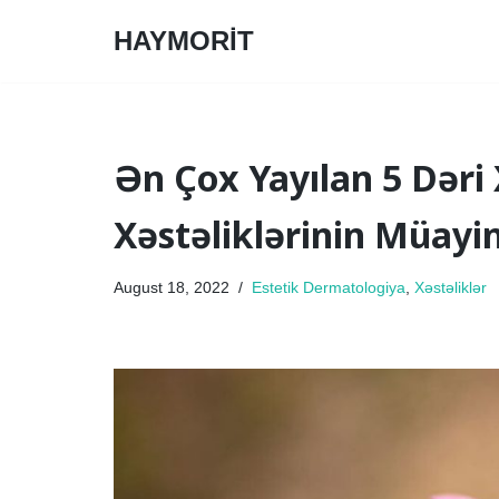
HAYMORİT
Skip
to
content
Ən Çox Yayılan 5 Dəri 
Xəstəliklərinin Müayi
August 18, 2022
Estetik Dermatologiya
,
Xəstəliklər