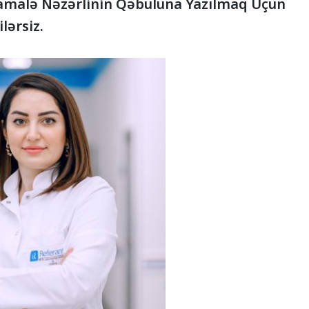
malə Nəzərlinin Qəbuluna Yazılmaq Üçün
lərsiz.