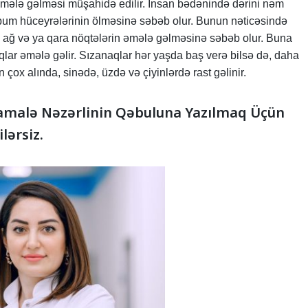
 əmələ gəlməsi müşahidə edilir. İnsan bədənində dərini nəm
bum hüceyrələrinin ölməsinə səbəb olur. Bunun nəticəsində
 ağ və ya qara nöqtələrin əmələ gəlməsinə səbəb olur. Buna
qlar əmələ gəlir. Sızanaqlar hər yaşda baş verə bilsə də, daha
ox alında, sinədə, üzdə və çiyinlərdə rast gəlinir.
malə Nəzərlinin Qəbuluna Yazılmaq Üçün
lərsiz.