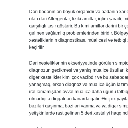
Dəri bədənin ən böyük orqanıdır və bədənin xaric
olan dəri Allergenlər, fiziki amillər, iqlim şəraiti, 
qarşılıqlı təsir göstərir. Bu kimi amillər dərini bi
gəlinən sağlamlıq problemlərindən biridir. Bölgəy
xəstəliklərinin diaqnostikası, müalicəsi və tətbiq
keçirilir.
Dəri xəstəliklərinin əksəriyyətində görülən simpt
diaqnozun gecikməsi və yanlış müalicə üsulları kim
digər xəstəliklər kimi çox vacibdir və bu səbəbdən
yanaşmaq, erkən diaqnoz və müalicə üçün lazımi tə
irəliləməmişdən əvvəl müalicə daha uğurlu tətbiq o
olmadıqca diqqətdən kənarda qalır. Ən çox yayılan
bəziləri qaşınma, bəziləri yanma və ya digər simp
yetişkinlərdə rast gəlinən 5 dəri xəstəliyi haqqı