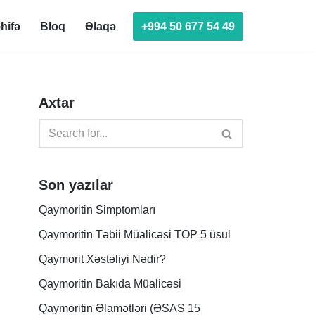
+994 50 677 54 49
hifə
Bloq
Əlaqə
Axtar
Son yazılar
Qaymoritin Simptomları
Qaymoritin Təbii Müalicəsi TOP 5 üsul
Qaymorit Xəstəliyi Nədir?
Qaymoritin Bakıda Müalicəsi
Qaymoritin Əlamətləri (ƏSAS 15