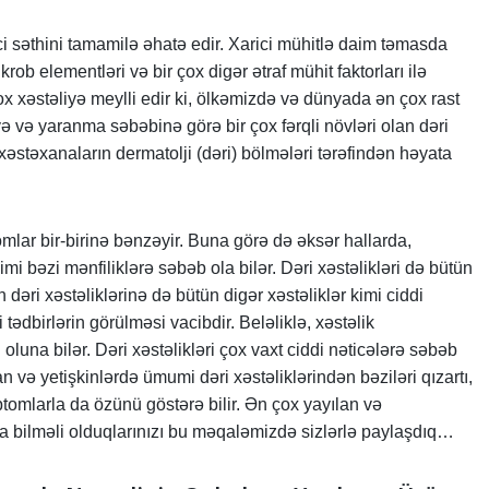
i səthini tamamilə əhatə edir. Xarici mühitlə daim təmasda
mikrob elementləri və bir çox digər ətraf mühit faktorları ilə
r çox xəstəliyə meylli edir ki, ölkəmizdə və dünyada ən çox rast
ə və yaranma səbəbinə görə bir çox fərqli növləri olan dəri
i xəstəxanaların dermatolji (dəri) bölmələri tərəfindən həyata
omlar bir-birinə bənzəyir. Buna görə də əksər hallarda,
i bəzi mənfiliklərə səbəb ola bilər. Dəri xəstəlikləri də bütün
 dəri xəstəliklərinə də bütün digər xəstəliklər kimi ciddi
dbirlərin görülməsi vacibdir. Beləliklə, xəstəlik
luna bilər. Dəri xəstəlikləri çox vaxt ciddi nəticələrə səbəb
 və yetişkinlərdə ümumi dəri xəstəliklərindən bəziləri qızartı,
tomlarla da özünü göstərə bilir. Ən çox yayılan və
nda bilməli olduqlarınızı bu məqaləmizdə sizlərlə paylaşdıq…