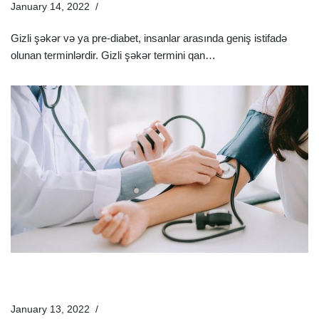
January 14, 2022
Xəstəliklər
Gizli şəkər və ya pre-diabet, insanlar arasında geniş istifadə
olunan terminlərdir. Gizli şəkər termini qan…
Ətraflı »
Yüksək Qan Təzyiqi (Hipertoniya) Nədir? Əlamətləri Və
Müalicə Üsulları
January 13, 2022
Xəstəliklər