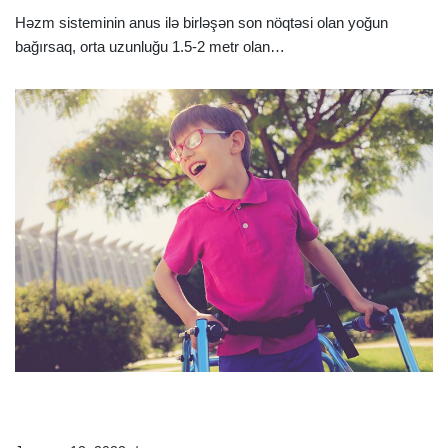
Həzm sisteminin anus ilə birləşən son nöqtəsi olan yoğun
bağırsaq, orta uzunluğu 1.5-2 metr olan…
Ətraflı »
Serebral İflic Nədir? Serebral İflicin Əlamətləri Və Müalicə
Üsulları Nələrdir?