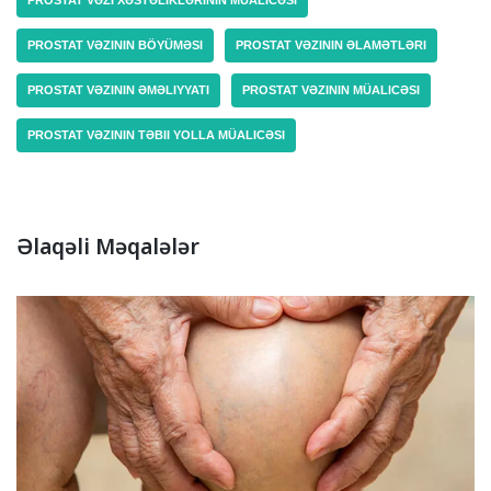
PROSTAT VƏZININ BÖYÜMƏSI
PROSTAT VƏZININ ƏLAMƏTLƏRI
PROSTAT VƏZININ ƏMƏLIYYATI
PROSTAT VƏZININ MÜALICƏSI
PROSTAT VƏZININ TƏBII YOLLA MÜALICƏSI
Əlaqəli Məqalələr