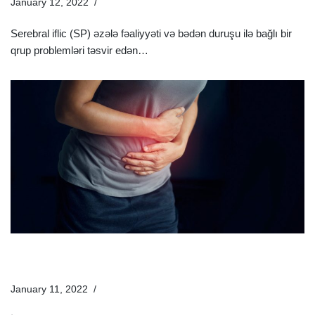
January 12, 2022
Xəstəliklər
Serebral iflic (SP) əzələ fəaliyyəti və bədən duruşu ilə bağlı bir
qrup problemləri təsvir edən…
Ətraflı »
Appendisit Nədir Və Necə Müalicə Olunur? Appendisit
Əlamətləri Nələrdir?
January 11, 2022
Xəstəliklər