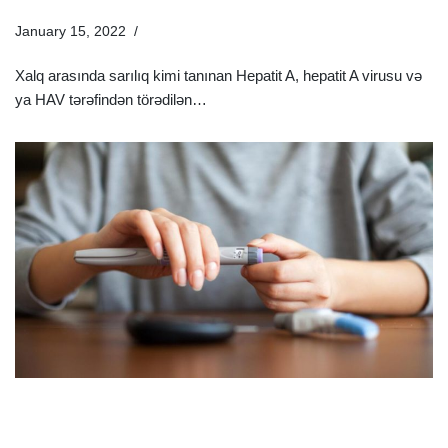
January 15, 2022
Xəstəliklər
Xalq arasında sarılıq kimi tanınan Hepatit A, hepatit A virusu və
ya HAV tərəfindən törədilən…
Ətraflı »
Gizli Şəkər Əlamətləri Nələrdir? Gizli Şəkərin
Müalicəsində Nə Edilməlidir?