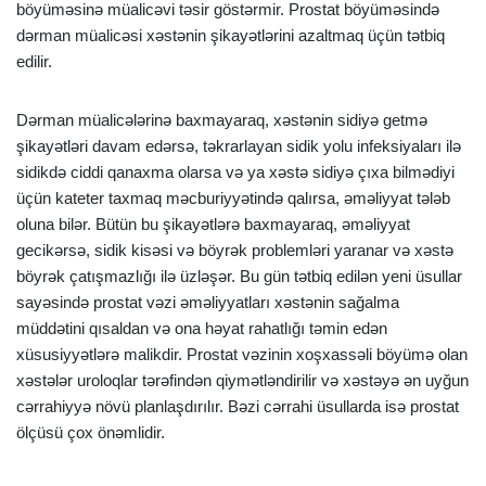
böyüməsinə müalicəvi təsir göstərmir. Prostat böyüməsində
dərman müalicəsi xəstənin şikayətlərini azaltmaq üçün tətbiq
edilir.
Dərman müalicələrinə baxmayaraq, xəstənin sidiyə getmə
şikayətləri davam edərsə, təkrarlayan sidik yolu infeksiyaları ilə
sidikdə ciddi qanaxma olarsa və ya xəstə sidiyə çıxa bilmədiyi
üçün kateter taxmaq məcburiyyətində qalırsa, əməliyyat tələb
oluna bilər. Bütün bu şikayətlərə baxmayaraq, əməliyyat
gecikərsə, sidik kisəsi və böyrək problemləri yaranar və xəstə
böyrək çatışmazlığı ilə üzləşər. Bu gün tətbiq edilən yeni üsullar
sayəsində prostat vəzi əməliyyatları xəstənin sağalma
müddətini qısaldan və ona həyat rahatlığı təmin edən
xüsusiyyətlərə malikdir. Prostat vəzinin xoşxassəli böyümə olan
xəstələr uroloqlar tərəfindən qiymətləndirilir və xəstəyə ən uyğun
cərrahiyyə növü planlaşdırılır. Bəzi cərrahi üsullarda isə prostat
ölçüsü çox önəmlidir.