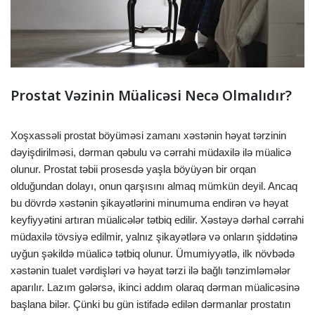
Prostat Vəzinin Müalicəsi Necə Olmalıdır?
Xoşxassəli prostat böyüməsi zamanı xəstənin həyat tərzinin
dəyişdirilməsi, dərman qəbulu və cərrahi müdaxilə ilə müalicə
olunur. Prostat təbii prosesdə yaşla böyüyən bir orqan
olduğundan dolayı, onun qarşısını almaq mümkün deyil. Ancaq
bu dövrdə xəstənin şikayətlərini minumuma endirən və həyat
keyfiyyətini artıran müalicələr tətbiq edilir. Xəstəyə dərhal cərrahi
müdaxilə tövsiyə edilmir, yalnız şikayətlərə və onların şiddətinə
uyğun şəkildə müalicə tətbiq olunur. Ümumiyyətlə, ilk növbədə
xəstənin tualet vərdişləri və həyat tərzi ilə bağlı tənzimləmələr
aparılır. Lazım gələrsə, ikinci addım olaraq dərman müalicəsinə
başlana bilər. Çünki bu gün istifadə edilən dərmanlar prostatın