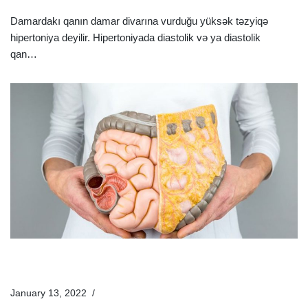
Damardakı qanın damar divarına vurduğu yüksək təzyiqə
hipertoniya deyilir. Hipertoniyada diastolik və ya diastolik
qan…
Ətraflı »
Bağırsaq Xərçəngi Nədir? Bağırsaq Xərçənginin
Əlamətləri Və Müalicəsi
January 13, 2022
Xəstəliklər