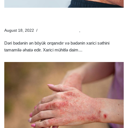
Dəri Xəstəliklərinin Yaranma Səbəbləri Nələrdir? |
Müayinə Və Müalicəsi
August 18, 2022
Estetik Dermatologiya
,
Xəstəliklər
Dəri bədənin ən böyük orqanıdır və bədənin xarici səthini
tamamilə əhatə edir. Xarici mühitlə daim…
Ətraflı »