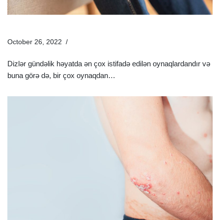
Diz Ağrısına Səbəb Olan Əsas Xəstəliklər Hansılardır?
October 26, 2022
Xəstəliklər
Dizlər gündəlik həyatda ən çox istifadə edilən oynaqlardandır və
buna görə də, bir çox oynaqdan…
Ətraflı »