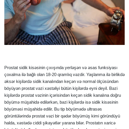
Prostat sidik kisəsinin çıxışında yerləşən və əsas funksiyası
çoxalma ilə bağlı olan 18-20 qramlıq vəzdir. Yaşlanma ilə birlikdə
əksər kişilərdə sidik kanalından keçən və normal ölçüsündən
böyüyən prostat vəzi xəstəliyi bütün kişilərdə eyni deyil. Bəzi
kişilərdə prostat vəzinin içərisindən keçən sidik kanalına doğru
böyümə müşahidə edilərkən, bəzi kişilərdə isə sidik kisəsinin
böyüməsi müşahidə edilir. Bu tip böyümədə ultrasəs
görüntülərində prostat vəzi bir qədər böyümüş kimi göründüyü
halda, xəstədə ciddi şikayətlər yarana bilər. Prostatın xaricə