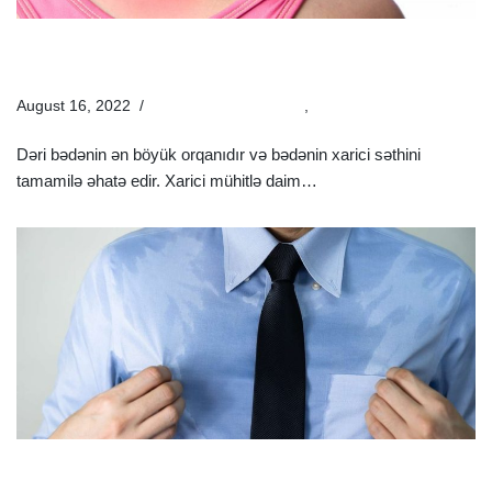
Dəri Xəstəlikləri Hansılardır? | Dəri Xəstəliklərinin
Müayinə Və Müalicəsi
August 16, 2022
Estetik Dermatologiya
,
Xəstəliklər
Dəri bədənin ən böyük orqanıdır və bədənin xarici səthini
tamamilə əhatə edir. Xarici mühitlə daim…
Ətraflı »
Həddindən Artıq Tərləmə (Hiperhidroz) Nədir? |
Hiperhidrozun Səbəbləri