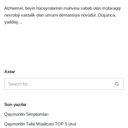
Alzheimer, beyin hüceyrələrinin məhvinə səbəb olan mütərəqqi
nevroloji xəstəlik olan ümumi demansiya növüdür. Düşüncə,
yaddaş…
Ətraflı »
Axtar
Son yazılar
Qaymoritin Simptomları
Qaymoritin Təbii Müalicəsi TOP 5 üsul