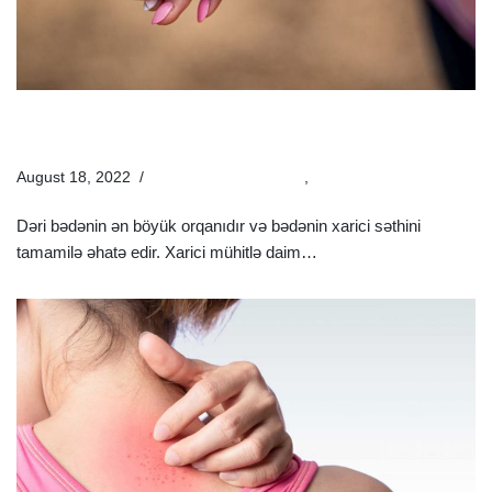
Ən Çox Yayılan 5 Dəri Xəstəliyi | Dəri Xəstəliklərinin
Müayinə Və Müalicəsi
August 18, 2022
Estetik Dermatologiya
,
Xəstəliklər
Dəri bədənin ən böyük orqanıdır və bədənin xarici səthini
tamamilə əhatə edir. Xarici mühitlə daim…
Ətraflı »