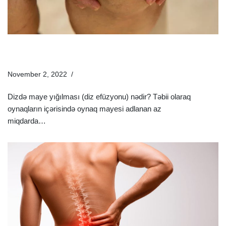
Dizdə Maye Yığılmasının Səbəbi Nədir? | Dizinizdə Ağrı
Və Şişkinlik Varsa..
November 2, 2022
Xəstəliklər
Dizdə maye yığılması (diz efüzyonu) nədir? Təbii olaraq
oynaqların içərisində oynaq mayesi adlanan az
miqdarda…
Ətraflı »