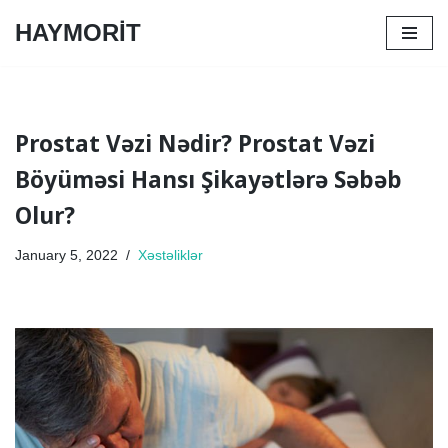
HAYMORİT
Skip
to
content
Prostat Vəzi Nədir? Prostat Vəzi
Böyüməsi Hansı Şikayətlərə Səbəb
Olur?
January 5, 2022
Xəstəliklər