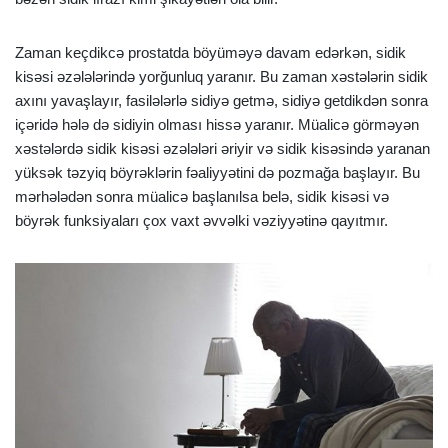
Zaman keçdikcə prostatda böyüməyə davam edərkən, sidik
kisəsi əzələlərində yorğunluq yaranır. Bu zaman xəstələrin sidik
axını yavaşlayır, fasilələrlə sidiyə getmə, sidiyə getdikdən sonra
içəridə hələ də sidiyin olması hissə yaranır. Müalicə görməyən
xəstələrdə sidik kisəsi əzələləri əriyir və sidik kisəsində yaranan
yüksək təzyiq böyrəklərin fəaliyyətini də pozmağa başlayır. Bu
mərhələdən sonra müalicə başlanılsa belə, sidik kisəsi və
böyrək funksiyaları çox vaxt əvvəlki vəziyyətinə qayıtmır.