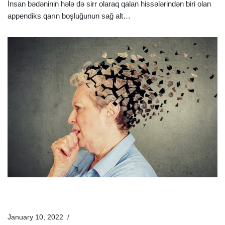
İnsan bədəninin hələ də sirr olaraq qalan hissələrindən biri olan
appendiks qarın boşluğunun sağ alt…
Ətraflı »
Alzheimer Xəstəliyi Nədir? Alzheimer Xəstəliyinin
Əlamətləri Və Müalicəsi
January 10, 2022
Xəstəliklər