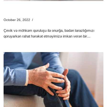
Onurğa Xəstəlikləri Hansılardır Və Onurğa Ağrısı Nədən
Olur?
October 26, 2022
Xəstəliklər
Çevik və möhkəm quruluşu ilə onurğa, bədən tarazlığımızı
qoruyarkən rahat hərəkət etməyimizə imkan verən bir…
Ətraflı
»