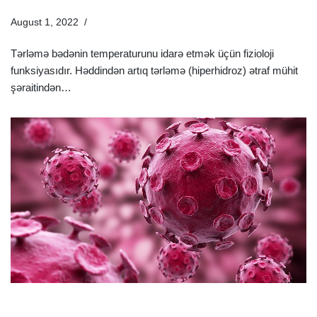
August 1, 2022
Xəstəliklər
Tərləmə bədənin temperaturunu idarə etmək üçün fizioloji
funksiyasıdır. Həddindən artıq tərləmə (hiperhidroz) ətraf mühit
şəraitindən…
Ətraflı »
Hepatit A Nədir Və Nədən Yaranır? Hepatit A Əlamətləri
Və Müalicəsi