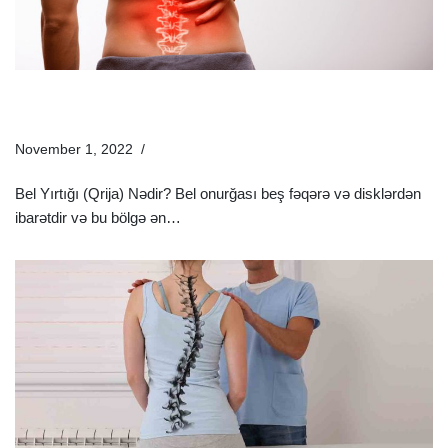
Bel Yırtığı (Qrija) Nədir? | Bel Yırtığının Müalicəsi Necə
Olmalıdır?
November 1, 2022
Xəstəliklər
Bel Yırtığı (Qrija) Nədir? Bel onurğası beş fəqərə və disklərdən
ibarətdir və bu bölgə ən…
Ətraflı »