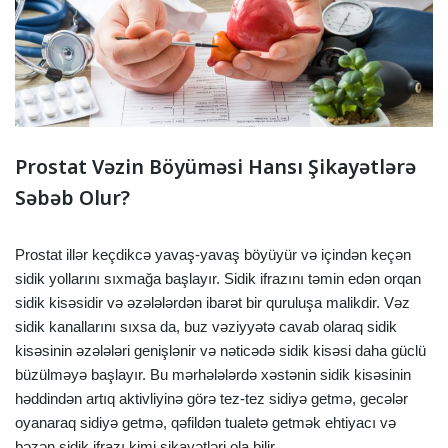
Prostat Vəzin Böyüməsi Hansı Şikayətlərə
Səbəb Olur?
Prostat illər keçdikcə yavaş-yavaş böyüyür və içindən keçən
sidik yollarını sıxmağa başlayır. Sidik ifrazını təmin edən orqan
sidik kisəsidir və əzələlərdən ibarət bir quruluşa malikdir. Vəz
sidik kanallarını sıxsa da, buz vəziyyətə cavab olaraq sidik
kisəsinin əzələləri genişlənir və nəticədə sidik kisəsi daha güclü
büzülməyə başlayır. Bu mərhələlərdə xəstənin sidik kisəsinin
həddindən artıq aktivliyinə görə tez-tez sidiyə getmə, gecələr
oyanaraq sidiyə getmə, qəfildən tualetə getmək ehtiyacı və
bəzən sidik ifrazı kimi şikayətləri ola bilir.