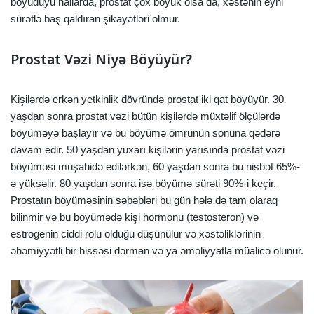
böyüdüyü hallarda, prostat çox böyük olsa da, xəstənin eyni
sürətlə baş qaldıran şikayətləri olmur.
Prostat Vəzi Niyə Böyüyür?
Kişilərdə erkən yetkinlik dövründə prostat iki qat böyüyür. 30
yaşdan sonra prostat vəzi bütün kişilərdə müxtəlif ölçülərdə
böyüməyə başlayır və bu böyümə ömrünün sonuna qədərə
davam edir. 50 yaşdan yuxarı kişilərin yarısında prostat vəzi
böyüməsi müşahidə edilərkən, 60 yaşdan sonra bu nisbət 65%-
ə yüksəlir. 80 yaşdan sonra isə böyümə sürəti 90%-i keçir.
Prostatın böyüməsinin səbəbləri bu gün hələ də tam olaraq
bilinmir və bu böyümədə kişi hormonu (testosteron) və
estrogenin ciddi rolu olduğu düşünülür və xəstəliklərinin
əhəmiyyətli bir hissəsi dərman və ya əməliyyatla müalicə olunur.