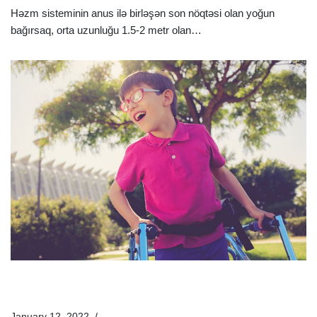
Həzm sisteminin anus ilə birləşən son nöqtəsi olan yoğun
bağırsaq, orta uzunluğu 1.5-2 metr olan…
Ətraflı »
Serebral İflic Nədir? Serebral İflicin Əlamətləri Və Müalicə
Üsulları Nələrdir?
January 12, 2022
Xəstəliklər