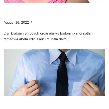
Dəri Xəstəlikləri Hansılardır? | Dəri Xəstəliklərinin
Müayinə Və Müalicəsi
August 16, 2022
Estetik Dermatologiya
,
Xəstəliklər
Dəri bədənin ən böyük orqanıdır və bədənin xarici səthini
tamamilə əhatə edir. Xarici mühitlə daim…
Ətraflı »
Həddindən Artıq Tərləmə (Hiperhidroz) Nədir? |
Hiperhidrozun Səbəbləri