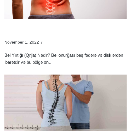
Bel Yırtığı (Qrija) Nədir? | Bel Yırtığının Müalicəsi Necə
Olmalıdır?
November 1, 2022
Xəstəliklər
Bel Yırtığı (Qrija) Nədir? Bel onurğası beş fəqərə və disklərdən
ibarətdir və bu bölgə ən…
Ətraflı »