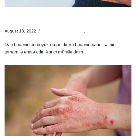
Dəri Xəstəliklərinin Yaranma Səbəbləri Nələrdir? |
Müayinə Və Müalicəsi
August 18, 2022
Estetik Dermatologiya
,
Xəstəliklər
Dəri bədənin ən böyük orqanıdır və bədənin xarici səthini
tamamilə əhatə edir. Xarici mühitlə daim…
Ətraflı »