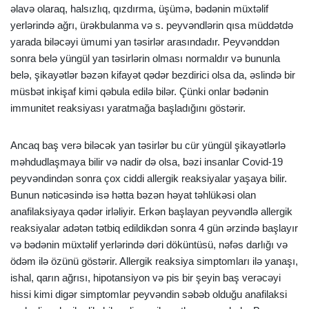
əlavə olaraq, halsızlıq, qızdırma, üşümə, bədənin müxtəlif
yerlərində ağrı, ürəkbulanma və s. peyvəndlərin qısa müddətdə
yarada biləcəyi ümumi yan təsirlər arasındadır. Peyvənddən
sonra belə yüngül yan təsirlərin olması normaldır və bununla
belə, şikayətlər bəzən kifayət qədər bezdirici olsa da, əslində bir
müsbət inkişaf kimi qəbula edilə bilər. Çünki onlar bədənin
immunitet reaksiyası yaratmağa başladığını göstərir.
Ancaq baş verə biləcək yan təsirlər bu cür yüngül şikayətlərlə
məhdudlaşmaya bilir və nadir də olsa, bəzi insanlar Covid-19
peyvəndindən sonra çox ciddi allergik reaksiyalar yaşaya bilir.
Bunun nəticəsində isə hətta bəzən həyat təhlükəsi olan
anafilaksiyaya qədər irləliyir. Erkən başlayan peyvəndlə allergik
reaksiyalar adətən tətbiq edildikdən sonra 4 gün ərzində başlayır
və bədənin müxtəlif yerlərində dəri döküntüsü, nəfəs darlığı və
ödəm ilə özünü göstərir. Allergik reaksiya simptomları ilə yanaşı,
ishal, qarın ağrısı, hipotansiyon və pis bir şeyin baş verəcəyi
hissi kimi digər simptomlar peyvəndin səbəb olduğu anafilaksi