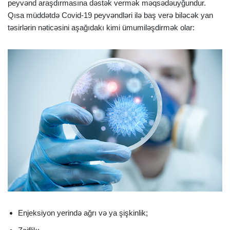
peyvənd araşdırmasına dəstək vermək məqsədəuyğundur.
Qısa müddətdə Covid-19 peyvəndləri ilə baş verə biləcək yan
təsirlərin nəticəsini aşağıdakı kimi ümumiləşdirmək olar:
Enjeksiyon yerində ağrı və ya şişkinlik;