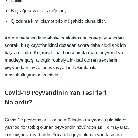
Zəiflik;
Baş ağrısı və əzələ ağrıları;
Qızdırma kimi əlamətlərlə müşahidə oluna bilər.
Amma bədənin daha əhatəli reaksiyasına görə peyvənddən
sonrakı bu şikayətlər ikinci dozadan sonra daha ciddi şəkildə
baş verə bilər. Keçmişdə hər hansı bir dərman, peyvənd və
maddəyə qarşı allergik reaksiya inkişaf etdirən şəxslərin
peyvənddən əvvəl bu vəziyyətləri həkimləri ilə
məsləhətləşmələri vacibdir.
Covid-19 Peyvəndinin Yan Təsirləri
Nələrdir?
Covid-19 peyvəndləri ilə qısa müddətdə meydana gələ biləcək
yan təsirlər tətbiq olunan peyvəndin növündən asılı olmayaraq,
çox oxşar şikayətlərdir. Yuxarıda qeyd olunan yan təsirlərə