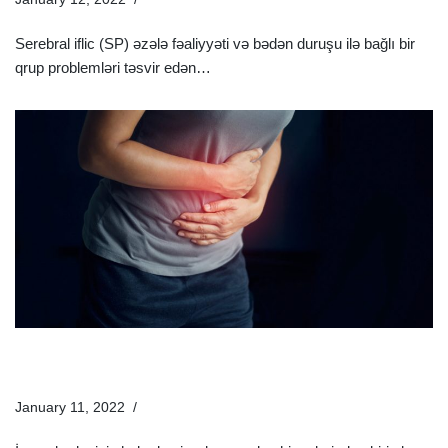
Serebral iflic (SP) əzələ fəaliyyəti və bədən duruşu ilə bağlı bir
qrup problemləri təsvir edən…
Ətraflı »
Appendisit Nədir Və Necə Müalicə Olunur? Appendisit
Əlamətləri Nələrdir?
January 11, 2022
Xəstəliklər