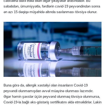
cədvəlinə daxil edilə bilən digər şikayətlər arasındadır. Bu
səbəbdən, ümumiyyətlə, fərdlərin covid-19 peyvəndindən sonra
ən azı 15 dəqiqə müşahidə altında saxlanması tövsiyə olunur.
Buna görə də, allergik xəstəliyi olan insanların Covid-19
peyvəndi olunmamışdan əvvəl müayinə olunması lazımdır.
Əgər həmin şəxslər üçün peyvənd olunmaq tövsiyə olunmursa,
Covid-19-la bağlı əks-göstəriş sertifikatını əldə etməlidirlər. Lakin