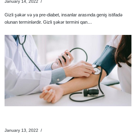
January 14, 2022
Xəstəliklər
Gizli şəkər və ya pre-diabet, insanlar arasında geniş istifadə
olunan terminlərdir. Gizli şəkər termini qan…
Ətraflı »
Yüksək Qan Təzyiqi (Hipertoniya) Nədir? Əlamətləri Və
Müalicə Üsulları
January 13, 2022
Xəstəliklər