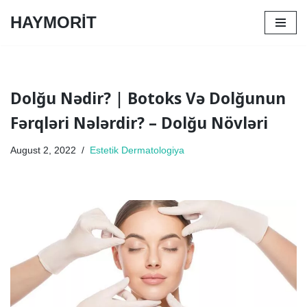
HAYMORİT
Skip
to
content
Dolğu Nədir? | Botoks Və Dolğunun
Fərqləri Nələrdir? – Dolğu Növləri
August 2, 2022
Estetik Dermatologiya