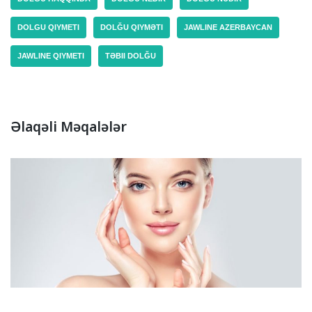
DOLGU QIYMETI
DOLĞU QIYMƏTI
JAWLINE AZERBAYCAN
JAWLINE QIYMETI
TƏBII DOLĞU
Əlaqəli Məqalələr
Təbii Dolğu Nədir? | Təbii Dolğu Haqqında Bilinməsi