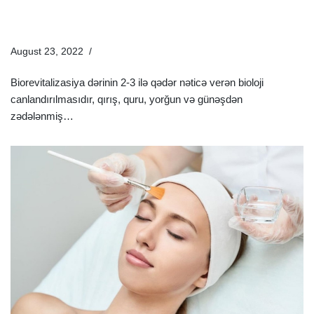
Biorevitalizasiya Nədir? | Biorevitalizasiya Proseduru
Necə Edilir?
August 23, 2022
Estetik Dermatologiya
Biorevitalizasiya dərinin 2-3 ilə qədər nəticə verən bioloji
canlandırılmasıdır, qırış, quru, yorğun və günəşdən
zədələnmiş…
Ətraflı »