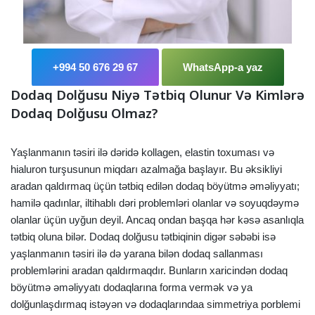
+994 50 676 29 67
WhatsApp-a yaz
Dodaq Dolğusu Niyə Tətbiq Olunur Və Kimlərə
Dodaq Dolğusu Olmaz?
Yaşlanmanın təsiri ilə dəridə kollagen, elastin toxuması və
hialuron turşusunun miqdarı azalmağa başlayır. Bu əksikliyi
aradan qaldırmaq üçün tətbiq edilən dodaq böyütmə əməliyyatı;
hamilə qadınlar, iltihablı dəri problemləri olanlar və soyuqdəymə
olanlar üçün uyğun deyil. Ancaq ondan başqa hər kəsə asanlıqla
tətbiq oluna bilər. Dodaq dolğusu tətbiqinin digər səbəbi isə
yaşlanmanın təsiri ilə də yarana bilən dodaq sallanması
problemlərini aradan qaldırmaqdır. Bunların xaricindən dodaq
böyütmə əməliyyatı dodaqlarına forma vermək və ya
dolğunlaşdırmaq istəyən və dodaqlarındaa simmetriya porblemi