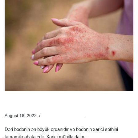
Ən Çox Yayılan 5 Dəri Xəstəliyi | Dəri Xəstəliklərinin
Müayinə Və Müalicəsi
August 18, 2022
Estetik Dermatologiya
,
Xəstəliklər
Dəri bədənin ən böyük orqanıdır və bədənin xarici səthini
tamamilə əhatə edir. Xarici mühitlə daim…
Ətraflı »