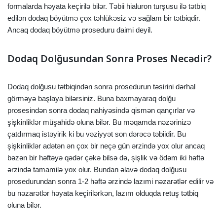
formalarda həyata keçirilə bilər. Təbii hialuron turşusu ilə tətbiq
edilən dodaq böyütmə çox təhlükəsiz və sağlam bir tətbiqdir.
Ancaq dodaq böyütmə proseduru daimi deyil.
Dodaq Dolğusundan Sonra Proses Necədir?
Dodaq dolğusu tətbiqindən sonra prosedurun təsirini dərhal
görməyə başlaya bilərsiniz. Buna baxmayaraq dolğu
prosesindən sonra dodaq nahiyəsində qismən qançırlar və
şişkinliklər müşahidə oluna bilər. Bu məqamda nəzərinizə
çatdırmaq istəyirik ki bu vəziyyət son dərəcə təbiidir. Bu
şişkinliklər adətən ən çox bir neçə gün ərzində yox olur ancaq
bəzən bir həftəyə qədər çəkə bilsə də, şişlik və ödəm iki həftə
ərzində tamamilə yox olur. Bundan əlavə dodaq dolğusu
prosedurundan sonra 1-2 həftə ərzində lazımi nəzarətlər edilir və
bu nəzarətlər həyata keçirilərkən, lazım olduqda retuş tətbiq
oluna bilər.