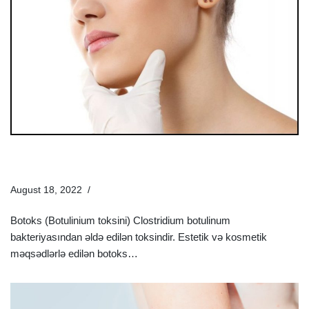
Ən Yaxşı Botox (Botoks) Növləri Hansılardır? | Bakıda
Botox Qiymətləri
August 18, 2022
Estetik Dermatologiya
Botoks (Botulinium toksini) Clostridium botulinum
bakteriyasından əldə edilən toksindir. Estetik və kosmetik
məqsədlərlə edilən botoks…
Ətraflı »