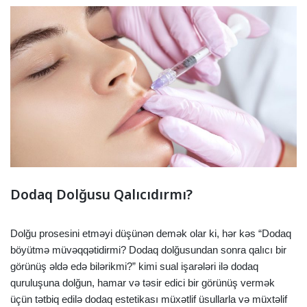
Dodaq Dolğusu Qalıcıdırmı?
Dolğu prosesini etməyi düşünən demək olar ki, hər kəs “Dodaq
böyütmə müvəqqətidirmi? Dodaq dolğusundan sonra qalıcı bir
görünüş əldə edə bilərikmi?” kimi sual işarələri ilə dodaq
quruluşuna dolğun, hamar və təsir edici bir görünüş vermək
üçün tətbiq edilə dodaq estetikası müxətlif üsullarla və müxtəlif