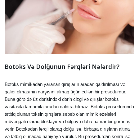
Botoks Və Dolğunun Fərqləri Nələrdir?
Botoks mimikadan yaranan qırışların aradan qaldırılması və
qalıcı olmasının qarşısını almaq üçün edilən bir prosedurdur.
Buna görə də üz dərisindəki dərin cizgi və qırışlar botoks
vasitəsilə tamamilə aradan qaldıra bilməz. Botoks prosedurunda
tətbiq olunan toksin qırışlara səbəb olan mimik əzələləri
müvəqqəti olaraq bloklayır və bölgəyə daha hamar bir görünüş
verir. Botoksdan fərqli olaraq dolğu isə, birbaşa qırışların altına
və tətbiq olunacaq nahiyəyə vurulur. Bu prosedurdan sonra isə