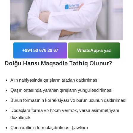
+994 50 676 29 67
WhatsApp-a yaz
Dolğu Hansı Məqsədlə Tətbiq Olunur?
Alın nahiyəsində qırışların aradan qaldırılması
Qaşın ortasında yaranan qırışların yüngülləşdirilməsi
Burun formasının korreksiyası və burun ucunun qaldırılması
Dodaqlara forma və həcm vermək, varsa asimmetriyanı
düzəltmək
Çənə xəttinin formalaşdırılması (jawline)