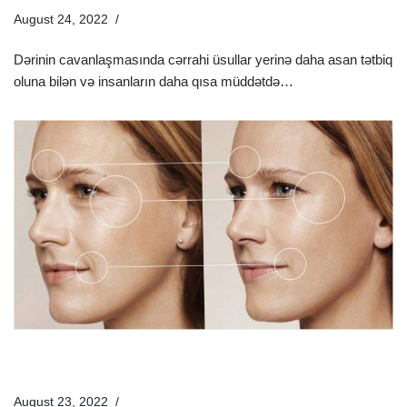
August 24, 2022
Estetik Dermatologiya
Dərinin cavanlaşmasında cərrahi üsullar yerinə daha asan tətbiq
oluna bilən və insanların daha qısa müddətdə…
Ətraflı »
Üz Biorevitalizasiyası Nədir? | Prosedur Sonrası Nələrə
Diqqət Edilməlidir?
August 23, 2022
Estetik Dermatologiya