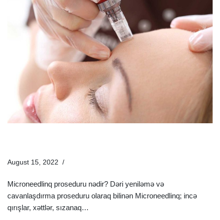
Microneedlinq Nədir? | Müalicə Növündən Harada
İstifadə Olunur?
August 15, 2022
Estetik Dermatologiya
Microneedlinq proseduru nədir? Dəri yeniləmə və
cavanlaşdırma proseduru olaraq bilinən Microneedlinq; incə
qırışlar, xəttlər, sızanaq…
Ətraflı »