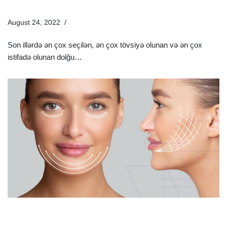
Lazım Olanlar
August 24, 2022
Estetik Dermatologiya
Son illərdə ən çox seçilən, ən çox tövsiyə olunan və ən çox
istifadə olunan dolğu…
Ətraflı »
Üz Dolğusu Nədir Və Necə Edilir? | Üz Dolğusunun Ziyanı
Varmı?