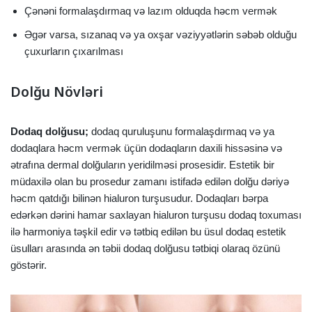
Çənəni formalaşdırmaq və lazım olduqda həcm vermək
Əgər varsa, sızanaq və ya oxşar vəziyyətlərin səbəb olduğu
çuxurların çıxarılması
Dolğu Növləri
Dodaq dolğusu;
dodaq quruluşunu formalaşdırmaq və ya
dodaqlara həcm vermək üçün dodaqların daxili hissəsinə və
ətrafına dermal dolğuların yeridilməsi prosesidir. Estetik bir
müdaxilə olan bu prosedur zamanı istifadə edilən dolğu dəriyə
həcm qatdığı bilinən hialuron turşusudur. Dodaqları bərpa
edərkən dərini hamar saxlayan hialuron turşusu dodaq toxuması
ilə harmoniya təşkil edir və tətbiq edilən bu üsul dodaq estetik
üsulları arasında ən təbii dodaq dolğusu tətbiqi olaraq özünü
göstərir.