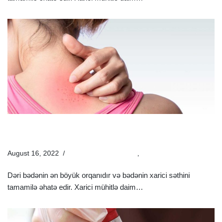
Dəri Xəstəlikləri Hansılardır? | Dəri Xəstəliklərinin
Müayinə Və Müalicəsi
August 16, 2022
Estetik Dermatologiya
,
Xəstəliklər
Dəri bədənin ən böyük orqanıdır və bədənin xarici səthini
tamamilə əhatə edir. Xarici mühitlə daim…
Ətraflı »