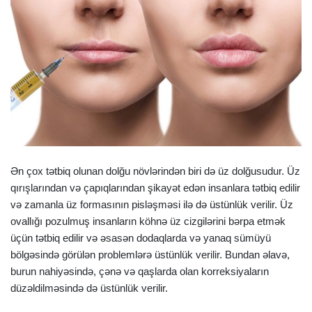
Ən çox tətbiq olunan dolğu növlərindən biri də üz dolğusudur. Üz
qırışlarından və çapıqlarından şikayət edən insanlara tətbiq edilir
və zamanla üz formasının pisləşməsi ilə də üstünlük verilir. Üz
ovallığı pozulmuş insanların köhnə üz cizgilərini bərpa etmək
üçün tətbiq edilir və əsasən dodaqlarda və yanaq sümüyü
bölgəsində görülən problemlərə üstünlük verilir. Bundan əlavə,
burun nahiyəsində, çənə və qaşlarda olan korreksiyaların
düzəldilməsində də üstünlük verilir.