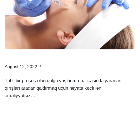
Dolğudan Əvvəl Və Sonra Nələrə Diqqət Etmək Lazımdır?
August 12, 2022
Estetik Dermatologiya
Təbii bir proses olan dolğu yaşlanma nəticəsində yaranan
qırışları aradan qaldırmaq üçün həyata keçirilən
əməliyyatsız…
Ətraflı »