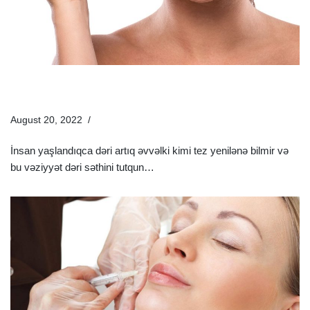
Kimyəvi Pilinq Nədir Və Necə Edilir? | Prosedurun Yan
Təsirləri Nələrdir?
August 20, 2022
Estetik Dermatologiya
İnsan yaşlandıqca dəri artıq əvvəlki kimi tez yenilənə bilmir və
bu vəziyyət dəri səthini tutqun…
Ətraflı »