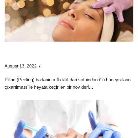
Pilinq (Peeling) Haqqında Məlumat | Bakıda Pilinq
(Peeling) Qiymətləri
August 13, 2022
Estetik Dermatologiya
Pilinq (Peeling) bədənin müxtəlif dəri səthindən ölü hüceyrələrin
çıxarılması ilə həyata keçirilən bir növ dəri…
Ətraflı »