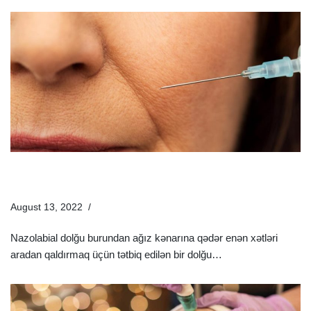
Nazolabial Dolğu Nədir Və Necə Edilir? Nazolabial Dolğu
Nə Vaxt Edilməli?
August 13, 2022
Estetik Dermatologiya
Nazolabial dolğu burundan ağız kənarına qədər enən xətləri
aradan qaldırmaq üçün tətbiq edilən bir dolğu…
Ətraflı »