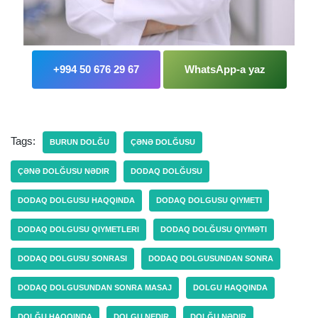
+994 50 676 29 67
WhatsApp-a yaz
Tags:
BURUN DOLĞU
ÇƏNƏ DOLĞUSU
ÇƏNƏ DOLĞUSU NƏDIR
DODAQ DOLĞUSU
DODAQ DOLGUSU HAQQINDA
DODAQ DOLGUSU QIYMETI
DODAQ DOLGUSU QIYMETLERI
DODAQ DOLĞUSU QIYMƏTI
DODAQ DOLGUSU SONRASI
DODAQ DOLGUSUNDAN SONRA
DODAQ DOLGUSUNDAN SONRA MASAJ
DOLGU HAQQINDA
DOLĞU HAQQINDA
DOLGU NEDIR
DOLĞU NƏDIR