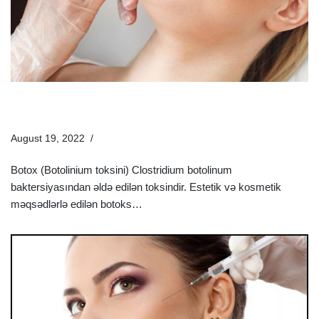
Botoksun Zərəri Varmı? | Botoks Haqqında Bilməli
Olduğunuz Hər Şey
August 19, 2022
Estetik Dermatologiya
Botox (Botolinium toksini) Clostridium botolinum
baktersiyasından əldə edilən toksindir. Estetik və kosmetik
məqsədlərlə edilən botoks…
Ətraflı »