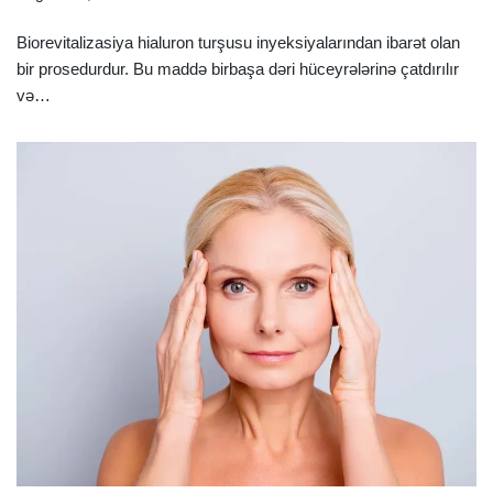
Biorevitalizasiya hialuron turşusu inyeksiyalarından ibarət olan
bir prosedurdur. Bu maddə birbaşa dəri hüceyrələrinə çatdırılır
və…
Ətraflı »