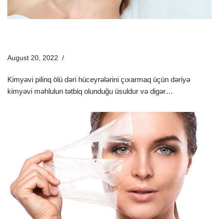
Kimyəvi Pilinqdən Əvvəl Və Sonra Nələrə Diqqət Etmək
Lazımdır? – 2022
August 20, 2022
Estetik Dermatologiya
Kimyəvi pilinq ölü dəri hüceyrələrini çıxarmaq üçün dəriyə
kimyəvi məhlulun tətbiq olunduğu üsuldur və digər…
Ətraflı »