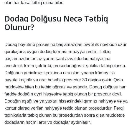
olan hər kəsə tətbiq oluna bilər.
Dodaq Dolğusu Necə Tətbiq
Olunur?
Dodaq böyütmə prosesinə başlamazdan əvvəl ilk növbədə üzün
quruluşuna uyğun dodaq forması müəyyən edilir. Tətbiq
başlamazdan ən az yarım saat əvvəl dodaq nahiyəsinə
anestezik krem çəkilir ki, prosedur ağrısız şəkildə tətbiq olunsu.
Dolğunun yeridilməsi çox incə ucu olan iynənin köməyi ilə
həyata keçirilir və orat hesabla prosedur 30 dəqiqə çəkir. Qısa
müddətdə bitən bu tətbiq ağrısız və asandır.
Dodaq dolğusu hər
fərddə dodağın eyni hissəsinə tətbiq olunan bir prosedur deyil.
Dodağın aşağı və ya yuxarı hissəsindəki qırmızı nahiyəyə və ya
kontur olaraq verilən nahiyəyə tətbiq olunan prosedurdur. Fərqli
texnikalarla tətbiq olunan bu prosedurdan sonra qısa müddətdə
dodaqların həcmi artır və dodaqlar aydınlaşır.