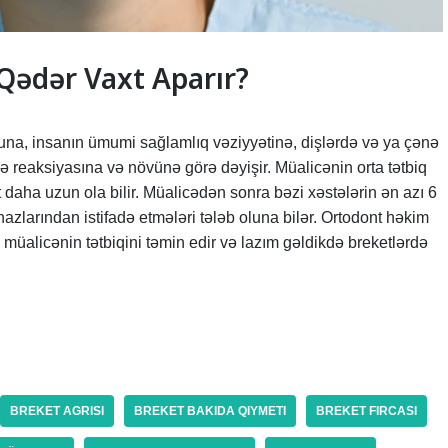
Qədər Vaxt Aparır?
una, insanın ümumi sağlamlıq vəziyyətinə, dişlərdə və ya çənə
 reaksiyasına və növünə görə dəyişir. Müalicənin orta tətbiq
 daha uzun ola bilir. Müalicədən sonra bəzi xəstələrin ən azı 6
zlarından istifadə etmələri tələb oluna bilər. Ortodont həkim
müalicənin tətbiqini təmin edir və lazım gəldikdə breketlərdə
BREKET AGRISI
BREKET BAKIDA QIYMETI
BREKET FIRCASI