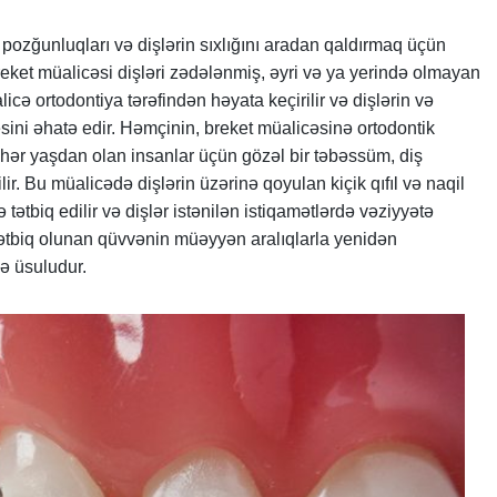
pozğunluqları və dişlərin sıxlığını aradan qaldırmaq üçün
eket müalicəsi dişləri zədələnmiş, əyri və ya yerində olmayan
cə ortodontiya tərəfindən həyata keçirilir və dişlərin və
ini əhatə edir. Həmçinin, breket müalicəsinə ortodontik
 hər yaşdan olan insanlar üçün gözəl bir təbəssüm, diş
ir. Bu müalicədə dişlərin üzərinə qoyulan kiçik qıfıl və naqil
tbiq edilir və dişlər istənilən istiqamətlərdə vəziyyətə
tətbiq olunan qüvvənin müəyyən aralıqlarla yenidən
ə üsuludur.