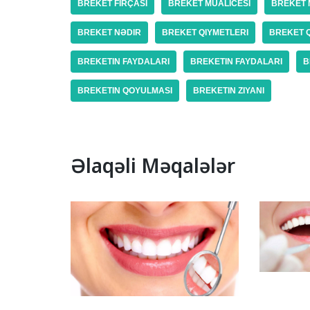
BREKET FIRÇASI
BREKET MUALICESI
BREKET 
BREKET NƏDIR
BREKET QIYMETLERI
BREKET 
BREKETIN FAYDALARI
BREKETIN FAYDALARI
B
BREKETIN QOYULMASI
BREKETIN ZIYANI
Əlaqəli Məqalələr
Vinir D
Necə Tə
Vinir Dişlər Kimlərə