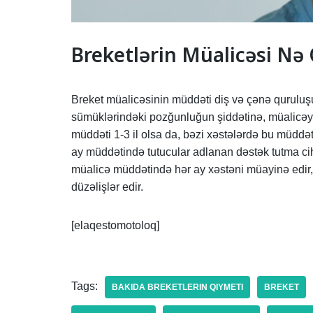
Breketlərin Müalicəsi Nə 
Breket müalicəsinin müddəti diş və çənə quruluş
sümüklərindəki pozğunluğun şiddətinə, müalicəyə
müddəti 1-3 il olsa da, bəzi xəstələrdə bu müddət
ay müddətində tutucular adlanan dəstək tutma ciha
müalicə müddətində hər ay xəstəni müayinə edir, 
düzəlişlər edir.
[elaqestomotoloq]
Tags:
BAKIDA BREKETLERIN QIYMETI
BREKET