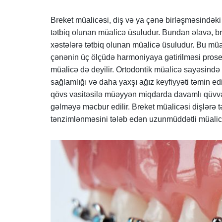
Breket müalicəsi, diş və ya çənə birləşməsindəki 
tətbiq olunan müalicə üsuludur. Bundan əlavə, br
xəstələrə tətbiq olunan müalicə üsuludur. Bu müali
çənənin üç ölçüdə harmoniyaya gətirilməsi proses
müalicə də deyilir. Ortodontik müalicə sayəsində
sağlamlığı və daha yaxşı ağız keyfiyyəti təmin edil
qövs vasitəsilə müəyyən miqdarda davamlı qüvvə tə
gəlməyə məcbur edilir. Breket müalicəsi dişlərə 
tənzimlənməsini tələb edən uzunmüddətli müalic