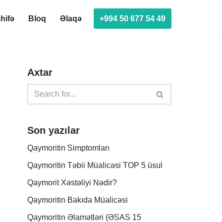
+994 50 677 54 49
hifə
Bloq
Əlaqə
Axtar
Son yazılar
Qaymoritin Simptomları
Qaymoritin Təbii Müalicəsi TOP 5 üsul
Qaymorit Xəstəliyi Nədir?
Qaymoritin Bakıda Müalicəsi
Qaymoritin Əlamətləri (ƏSAS 15