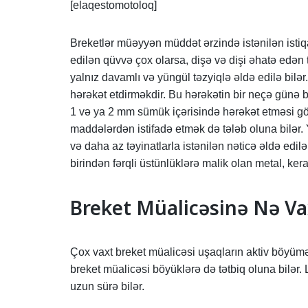
[elaqestomotoloq]
Breketlər müəyyən müddət ərzində istənilən istiqam
edilən qüvvə çox olarsa, dişə və dişi əhatə edən t
yalnız davamlı və yüngül təzyiqlə əldə edilə bilə
hərəkət etdirməkdir. Bu hərəkətin bir neçə günə 
1 və ya 2 mm sümük içərisində hərəkət etməsi göz
maddələrdən istifadə etmək də tələb oluna bilər
və daha az təyinatlarla istənilən nəticə əldə edil
birindən fərqli üstünlüklərə malik olan metal, keram
Breket Müalicəsinə Nə Va
Çox vaxt breket müalicəsi uşaqların aktiv böyümə
breket müalicəsi böyüklərə də tətbiq oluna bilər.
uzun sürə bilər.