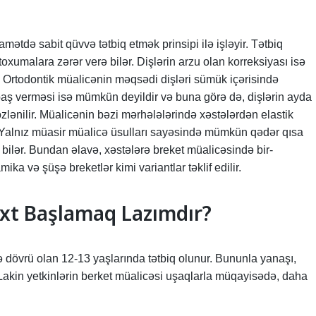
ətdə sabit qüvvə tətbiq etmək prinsipi ilə işləyir. Tətbiq
oxumalara zərər verə bilər. Dişlərin arzu olan korreksiyası isə
r. Ortodontik müalicənin məqsədi dişləri sümük içərisində
baş verməsi isə mümkün deyildir və buna görə də, dişlərin ayda
lənilir. Müalicənin bəzi mərhələlərində xəstələrdən elastik
. Yalnız müasir müalicə üsulları sayəsində mümkün qədər qısa
ə bilər. Bundan əlavə, xəstələrə breket müalicəsində bir-
ika və şüşə breketlər kimi variantlar təklif edilir.
xt Başlamaq Lazımdır?
 dövrü olan 12-13 yaşlarında tətbiq olunur. Bununla yanaşı,
 Lakin yetkinlərin berket müalicəsi uşaqlarla müqayisədə, daha