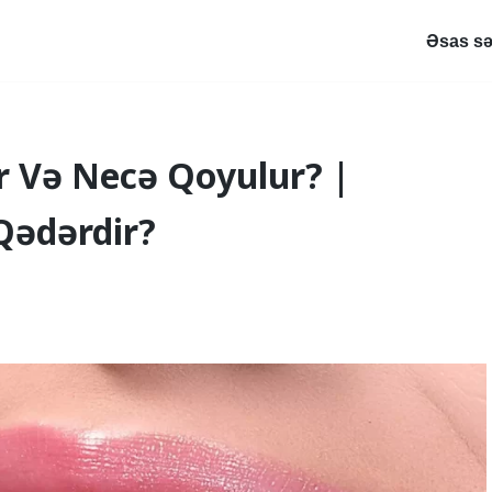
Əsas sə
r Və Necə Qoyulur? |
Qədərdir?