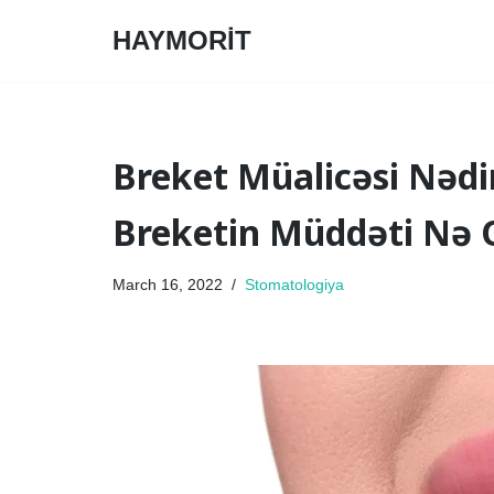
HAYMORİT
Skip
to
content
Breket Müalicəsi Nədi
Breketin Müddəti Nə 
March 16, 2022
Stomatologiya