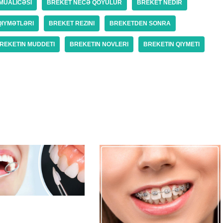
MÜALICƏSI
BREKET NECƏ QOYULUR
BREKET NEDIR
QIYMƏTLƏRI
BREKET REZINI
BREKETDEN SONRA
REKETIN MUDDETI
BREKETIN NOVLERI
BREKETIN QIYMETI
işlər Nədir Və
tbiq Olunur? |