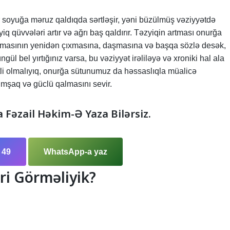
r soyuğa məruz qaldıqda sərtləşir, yəni büzülmüş vəziyyətdə
iq qüvvələri artır və ağrı baş qaldırır. Təzyiqin artması onurğa
xumasının yenidən çıxmasına, daşmasına və başqa sözlə desək,
gül bel yırtığınız varsa, bu vəziyyət irəliləyə və xroniki hal ala
tli olmalıyıq, onurğa sütunumuz da həssaslıqla müalicə
yümşaq və güclü qalmasını sevir.
a Fəzail Həkim-Ə Yaza Bilərsiz.
 49
WhatsApp-a yaz
ri Görməliyik?