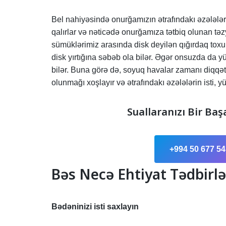
Bel nahiyəsində onurğamızın ətrafındakı əzələlə
qalırlar və nəticədə onurğamıza tətbiq olunan təzy
sümüklərimiz arasında disk deyilən qığırdaq to
disk yırtığına səbəb ola bilər. Əgər onsuzda da yün
bilər. Buna görə də, soyuq havalar zamanı diqqə
olunmağı xoşlayır və ətrafındakı əzələlərin isti, 
Suallaranızı Bir Baş
+994 50 677 54
Bəs Necə Ehtiyat Tədbirlə
Bədəninizi isti saxlayın