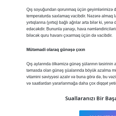
Qış soyuğundan qorunmaq üçün geyimlərimizə diq
temperaturda saxlamaq vacibdir. Nəzərə almaq laz
yırtıqlarına (yırtıq) bağlı ağrılar arta bilər ki
edəcəkdir. Bununla yanaşı, hava nəmləndiriciləri
biləcək quru havanı çıxarmaq üçün də vacibdir.
Mütəmadi olaraq günəşə çıxın
Qış aylarında ölkəmizə günəş şülarının təsirinin
təmasda olan günəş şüalarında böyük azalma müş
vitamini səviyyəsi azalır və buna görə də, bu və
və saatlardan yararlanmağa daha çox diqqət yeti
Suallaranızı Bir Baş