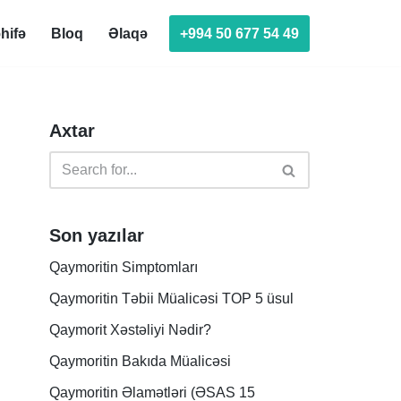
+994 50 677 54 49
hifə
Bloq
Əlaqə
Axtar
Son yazılar
Qaymoritin Simptomları
Qaymoritin Təbii Müalicəsi TOP 5 üsul
Qaymorit Xəstəliyi Nədir?
Qaymoritin Bakıda Müalicəsi
Qaymoritin Əlamətləri (ƏSAS 15