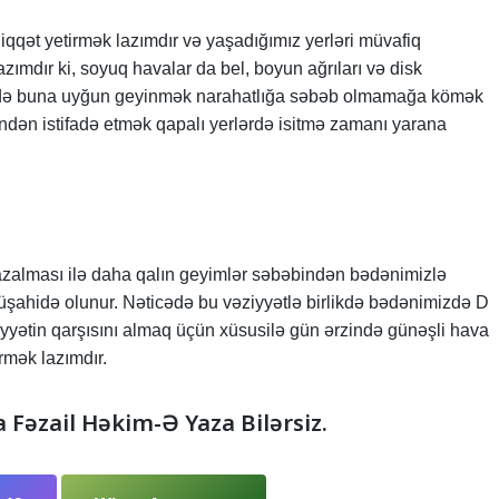
qət yetirmək lazımdır və yaşadığımız yerləri müvafiq
ımdır ki, soyuq havalar da bel, boyun ağrıları və disk
, yenə də buna uyğun geyinmək narahatlığa səbəb olmamağa kömək
ndən istifadə etmək qapalı yerlərdə isitmə zamanı yarana
 azalması ilə daha qalın geyimlər səbəbindən bədənimizlə
ahidə olunur. Nəticədə bu vəziyyətlə birlikdə bədənimizdə D
ziyyətin qarşısını almaq üçün xüsusilə gün ərzində günəşli hava
rmək lazımdır.
a Fəzail Həkim-Ə Yaza Bilərsiz.