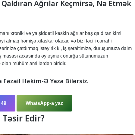
Qaldıran Ağrılar Keçmirsə, Nə Etmək
nı xroniki və ya şiddətli kəskin ağrılar baş qaldıran kimi
i almaq həmişə xilaskar olacaq və bizi təcili cərrahi
inizə çatdırmaq istəyirik ki, iş şəraitimizə, duruşumuza daim
a iş masası arxasında əyləşmək onurğa sütunumuzun
 olan mühüm amillərdən biridir.
a Fəzail Həkim-Ə Yaza Bilərsiz.
 49
WhatsApp-a yaz
Təsir Edir?