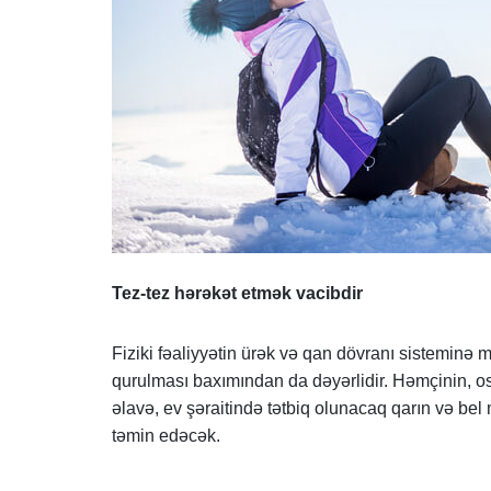
Tez-tez hərəkət etmək vacibdir
Fiziki fəaliyyətin ürək və qan dövranı sisteminə 
qurulması baxımından da dəyərlidir. Həmçinin, 
əlavə, ev şəraitində tətbiq olunacaq qarın və be
təmin edəcək.