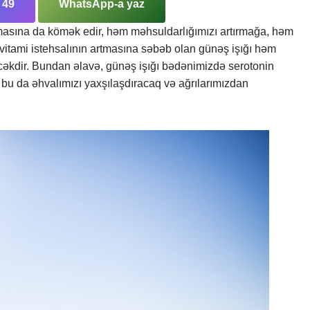
 49
WhatsApp-a yaz
masına da kömək edir, həm məhsuldarlığımızı artırmağa, həm
itami istehsalının artmasına səbəb olan günəş işığı həm
cəkdir. Bundan əlavə, günəş işığı bədənimizdə serotonin
bu da əhvalımızı yaxşılaşdıracaq və ağrılarımızdan