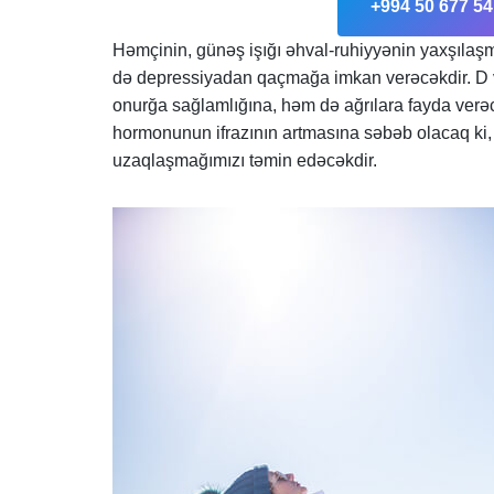
+994 50 677 54
Həmçinin, günəş işığı əhval-ruhiyyənin yaxşılaş
də depressiyadan qaçmağa imkan verəcəkdir. D v
onurğa sağlamlığına, həm də ağrılara fayda verə
hormonunun ifrazının artmasına səbəb olacaq ki, 
uzaqlaşmağımızı təmin edəcəkdir.