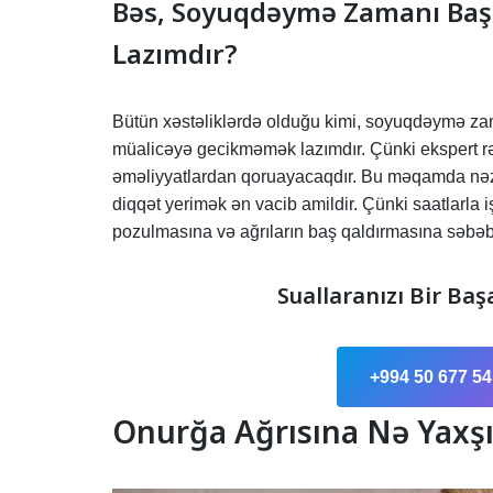
Bəs, Soyuqdəymə Zamanı Baş 
Lazımdır?
Bütün xəstəliklərdə olduğu kimi, soyuqdəymə zama
müalicəyə gecikməmək lazımdır. Çünki ekspert rəy
əməliyyatlardan qoruayacaqdır. Bu məqamda nəzər
diqqət yerimək ən vacib amildir. Çünki saatlarl
pozulmasına və ağrıların baş qaldırmasına səbəb
Suallaranızı Bir Baş
+994 50 677 54
Onurğa Ağrısına Nə Yaxşı 