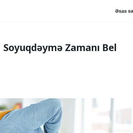
Əsas sə
 | Soyuqdəymə Zamanı Bel