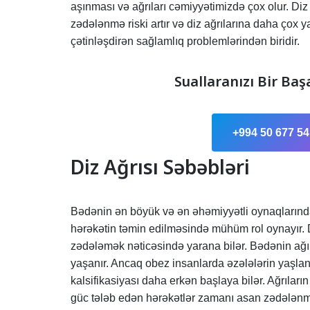
aşınması və ağrıları cəmiyyətimizdə çox olur. D
zədələnmə riski artır və diz ağrılarına daha çox y
çətinləşdirən sağlamlıq problemlərindən biridir.
Suallaranızı Bir Baş
+994 50 677 54
Diz Ağrısı Səbəbləri
Bədənin ən böyük və ən əhəmiyyətli oynaqlarında
hərəkətin təmin edilməsində mühüm rol oynayır. D
zədələmək nəticəsində yarana bilər. Bədənin ağırl
yaşanır. Ancaq obez insanlarda əzələlərin yaşlan
kalsifikasiyası daha erkən başlaya bilər. Ağrıları
güc tələb edən hərəkətlər zamanı asan zədələnm