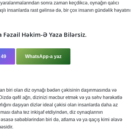
iz yaralanmalarından sonra zaman keçdikcə, oynağın qalıcı
aşlı insanlarda rast gəlinsə də, bir çox insanın gündəlik həyatını
a Fəzail Həkim-Ə Yaza Bilərsiz.
 49
WhatsApp-a yaz
n biri olan diz oynağı bədən çəkisinin daşınmasında və
izdə qəfil ağrı, dizinizi məcbur etmək və ya səhv hərəkətlə
ığını daşıyan dizlər ideal çəkisi olan insanlarda daha az
ması daha tez inkişaf etdiyindən, diz oynaqlarının
n əsasə səbəblərindən biri də, atlama və ya qaçış kimi əlavə
əsidir.