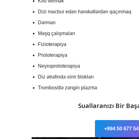
Kilo vermək
Dizi məcbur edən hərəkətlərdən qaçınmaq
Dərman
Məşq çalışmaları
Fizioterapiya
Proloterapiya
Neyroproloterapiya
Diz ətrafında sinir blokları
Trombositlə zəngin plazma
Suallaranızı Bir Baş
+994 50 677 54