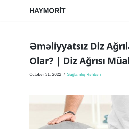
HAYMORİT
Skip
to
content
Əməliyyatsız Diz Ağr
Olar? | Diz Ağrısı Müal
October 31, 2022
Sağlamlıq Rəhbəri