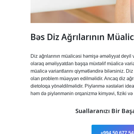
Bəs Diz Ağrılarının Müali
Diz ağrılarının müalicəsi həmişə əməliyyat deyil 
olaraq əməliyyatdan başqa müxtəlif müalicə varia
müalicə variantlarını qiymətləndirə bilərsiniz. D
olan problem müəyyən edilməlidir. Ancaq diz ağrıl
dietoloqa yönəldilməlidir. Piylənmə xəstələri id
həm də piylənmənin orqanizmə kimyəvi, fiziki və ps
Suallaranızı Bir Baş
+994 50 677 54