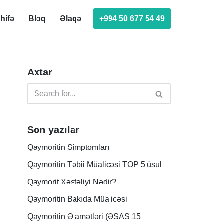
+994 50 677 54 49
hifə
Bloq
Əlaqə
Axtar
Son yazılar
Qaymoritin Simptomları
Qaymoritin Təbii Müalicəsi TOP 5 üsul
Qaymorit Xəstəliyi Nədir?
Qaymoritin Bakıda Müalicəsi
Qaymoritin Əlamətləri (ƏSAS 15