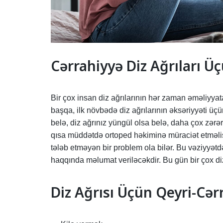
Cərrahiyyə Diz Ağrıları Ü
Bir çox insan diz ağrılarının hər zaman əməliyya
başqa, ilk növbədə diz ağrılarının əksəriyyəti üçü
belə, diz ağrınız yüngül olsa belə, daha çox zər
qısa müddətdə ortoped həkiminə müraciət etməlisi
tələb etməyən bir problem ola bilər. Bu vəziyyətdə
haqqında məlumat veriləcəkdir. Bu gün bir çox diz 
Diz Ağrısı Üçün Qeyri-Cər