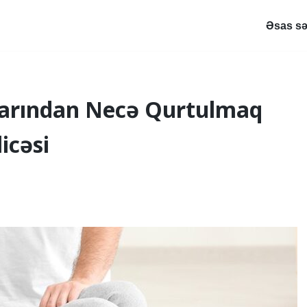
Əsas sə
ılarından Necə Qurtulmaq
icəsi