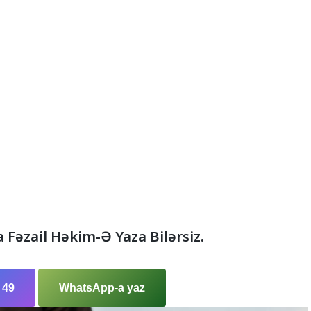
a Fəzail Həkim-Ə Yaza Bilərsiz.
 49
WhatsApp-a yaz