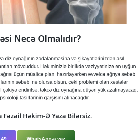
cəsi Necə Olmalıdır?
və diz oynağının zədələnməsinə və şikayətlərinizdən asılı
ntları mövcuddur. Həkiminizlə birlikdə vəziyyətinizə ən uyğun
iz ağrısı üçün müalicə planı hazırlayarkən əvvəlcə ağrıya səbəb
arının səbəbi nə olursa olsun, çəki problemi olan xəstələr
eal çəkiyə endirilsə, təkcə diz oynağına düşən yük azalmayacaq,
ixoloji təsirlərinin qarşısını alınacaqdır.
a Fəzail Həkim-Ə Yaza Bilərsiz.
 49
WhatsApp-a yaz