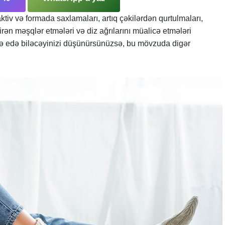
ktiv və formada saxlamaları, artıq çəkilərdən qurtulmaları,
rən məşqlər etmələri və diz ağrılarını müalicə etmələri
nə edə biləcəyinizi düşünürsünüzsə, bu mövzuda digər