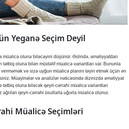
çün Yeganə Seçim Deyil
ta müalicə oluna biləcəyini düşünür. Əslində, əməliyyatdan
n tətbiq oluna bilən müxtəlif müalicə variantları var. Bununla
ər verməmək və sizə uyğun müalicə planını təyin etmək üçün ən
niz. Müayinələr və analizlər nəticəsində dizinizdə əməliyyat
 tətbiq oluna biləcək qeyri-cərrahi müalicə variantları
ağrıları qeyri-cərrahi üsullarla uğurla müalicə olunur.
rahi Müalicə Seçimləri