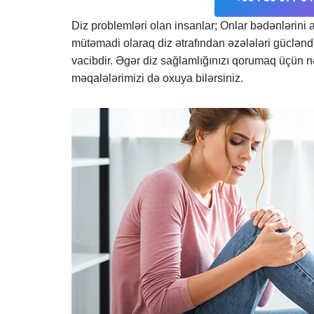
Diz problemləri olan insanlar; Onlar bədənlərini a
mütəmadi olaraq diz ətrafından əzələləri gücləndi
vacibdir. Əgər diz sağlamlığınızı qorumaq üçün 
məqalələrimizi də oxuya bilərsiniz.