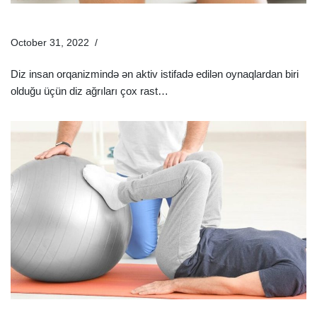
Diz Qapağında Ağrı Və Yanma Hissi Nədən Olur?
October 31, 2022
Sağlamlıq Rəhbəri
Diz insan orqanizmində ən aktiv istifadə edilən oynaqlardan biri
olduğu üçün diz ağrıları çox rast…
Ətraflı »
Əməliyyatsız Diz Ağrılarından Necə Qurtulmaq Olar? |