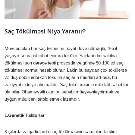
Saç Tökülməsi Niyə Yaranır?
Mövcud olan hər saç telinin bir həyat dövrü olmaqla, 4-6 il
yaşayır sonra istirahət edir və tökülür. Saçların bu şəkildə
tökülməsi son dərəcə təbii prosesdir və gündə 50-100 tel saç
tökülməsi normal hesab olunur. Lakin bu saydan çox tökülərsə
və duş qəbul edərkən tökülən saçların miqdarı artıbsa, bu
vəziyyət ciddiyə alınmalıdır. Saç tökülməsinin müxtəlif səbəbləri
ola bilər. Əhəmiyyətli olan bu səbəbi müəyyənləşdirmək və
uyğun müalicəni tətbiq etmək lazımdır.
1.Genetik Faktorlar
Kişilərdə və qadınlarda saç tökülməsinin səbəbləri fərqlidir.