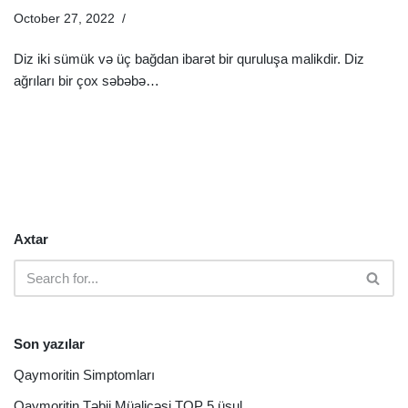
October 27, 2022
Sağlamlıq Rəhbəri
Diz iki sümük və üç bağdan ibarət bir quruluşa malikdir. Diz
ağrıları bir çox səbəbə…
Ətraflı »
Axtar
Son yazılar
Qaymoritin Simptomları
Qaymoritin Təbii Müalicəsi TOP 5 üsul