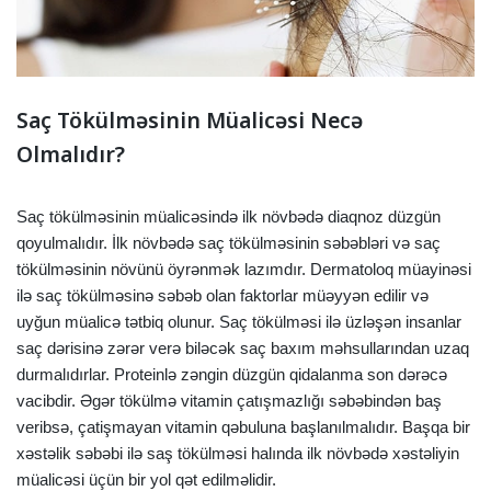
Saç Tökülməsinin Müalicəsi Necə
Olmalıdır?
Saç tökülməsinin müalicəsində ilk növbədə diaqnoz düzgün
qoyulmalıdır. İlk növbədə saç tökülməsinin səbəbləri və saç
tökülməsinin növünü öyrənmək lazımdır. Dermatoloq müayinəsi
ilə saç tökülməsinə səbəb olan faktorlar müəyyən edilir və
uyğun müalicə tətbiq olunur. Saç tökülməsi ilə üzləşən insanlar
saç dərisinə zərər verə biləcək saç baxım məhsullarından uzaq
durmalıdırlar. Proteinlə zəngin düzgün qidalanma son dərəcə
vacibdir. Əgər tökülmə vitamin çatışmazlığı səbəbindən baş
veribsə, çatişmayan vitamin qəbuluna başlanılmalıdır. Başqa bir
xəstəlik səbəbi ilə saş tökülməsi halında ilk növbədə xəstəliyin
müalicəsi üçün bir yol qət edilməlidir.