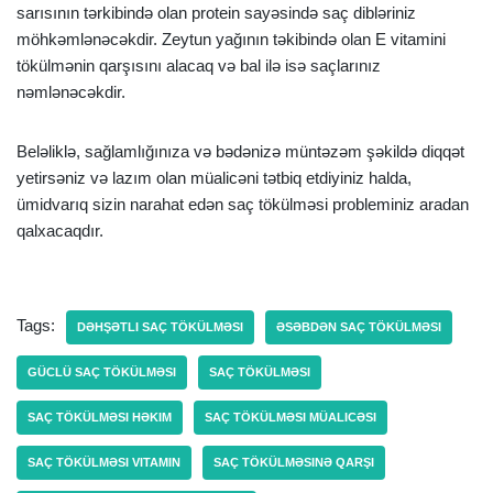
sarısının tərkibində olan protein sayəsində saç dibləriniz
möhkəmlənəcəkdir. Zeytun yağının təkibində olan E vitamini
tökülmənin qarşısını alacaq və bal ilə isə saçlarınız
nəmlənəcəkdir.
Beləliklə, sağlamlığınıza və bədənizə müntəzəm şəkildə diqqət
yetirsəniz və lazım olan müalicəni tətbiq etdiyiniz halda,
ümidvarıq sizin narahat edən saç tökülməsi probleminiz aradan
qalxacaqdır.
Tags:
DƏHŞƏTLI SAÇ TÖKÜLMƏSI
ƏSƏBDƏN SAÇ TÖKÜLMƏSI
GÜCLÜ SAÇ TÖKÜLMƏSI
SAÇ TÖKÜLMƏSI
SAÇ TÖKÜLMƏSI HƏKIM
SAÇ TÖKÜLMƏSI MÜALICƏSI
SAÇ TÖKÜLMƏSI VITAMIN
SAÇ TÖKÜLMƏSINƏ QARŞI