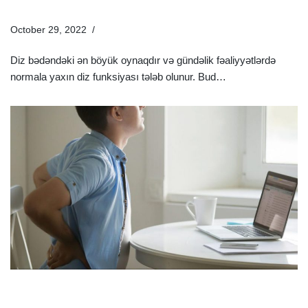
Dərmanlar
October 29, 2022
Sağlamlıq Rəhbəri
Diz bədəndəki ən böyük oynaqdır və gündəlik fəaliyyətlərdə
normala yaxın diz funksiyası tələb olunur. Bud…
Ətraflı »
Bel Ağrıları Üçün Təbii Ağrıkəsicilər | Bel Ağrısı Üçün Xalq
Təbabəti