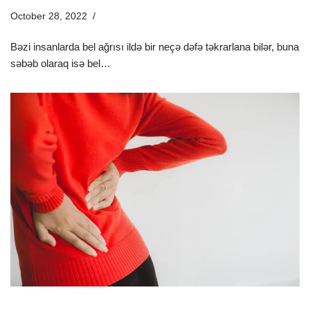
October 28, 2022
Sağlamlıq Rəhbəri
Bəzi insanlarda bel ağrısı ildə bir neçə dəfə təkrarlana bilər, buna
səbəb olaraq isə bel…
Ətraflı »
7 Təbii Müalicə Üsulu İlə Onurğa Ağrılarınızdan Azad