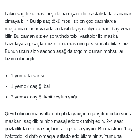
Lakin saç tökülməsi heç də həmişə ciddi xəstəliklərlə əlaqədar
olmaya bilir. Bu tip saç tökülməsi isə ən çox qadınlarda
müşahidə olunur və adətən fəsil dəyişkənliyi zamanı baş verə
bilir. Bu zaman siz ev şəraitində təbii vasitələr ilə maska
hazırlayaraq, saçlarınızın tökülməsinin qarşısını ala bilərsiniz.
Bunun üçün sizə sadəcə aşağıda təqdim olunan məhsullar
lazım olacaqdır:
1 yumurta sarısı
1 yemək qaşığı bal
2 yemək qaşığı təbii zeytun yağı
Qeyd olunan məhsulları bi qabda yaxşıca qarışdırdıqdan sonra,
maskanı saç diblərinizə masaj edərək tətbiq edin. 2-4 saat
gözlədikdən sonra saçlarınız ilıq su ilə yuyun. Bu maskanı 1 ay
həfətədə iki dəfə olmaqla istifadə edə bilərsininiz. Yumurta