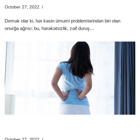
October 27, 2022
Sağlamlıq Rəhbəri
Demək olar ki, hər kəsin ümumi problemlərindən biri olan
onurğa ağrısı; bu, hərəkətsizlik, zəif duruş…
Ətraflı »
Bel Ağrısı Zamanı Nə Etməli? – Bel Ağrısı Üçün Ən Effektiv
9 Məsləhət
October 27, 2022
Sağlamlıq Rəhbəri