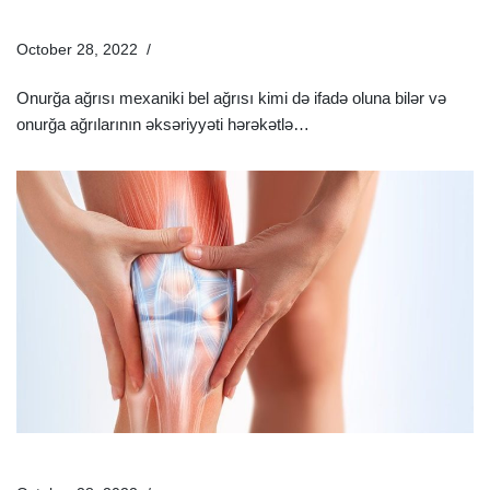
Olun | Evdə Müalicə
October 28, 2022
Sağlamlıq Rəhbəri
Onurğa ağrısı mexaniki bel ağrısı kimi də ifadə oluna bilər və
onurğa ağrılarının əksəriyyəti hərəkətlə…
Ətraflı »
Diz Qapağı Ağrısı Nəyin Əlamətidir Və Nədən Olur?