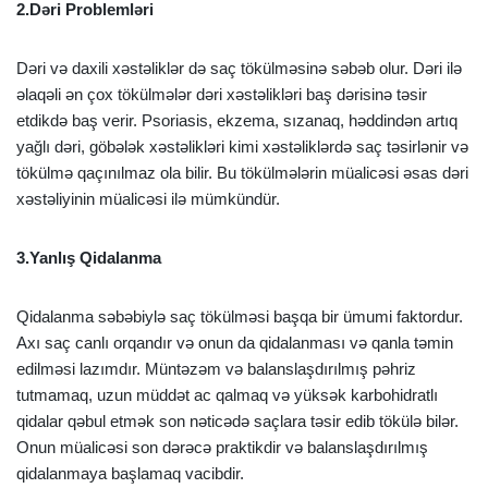
2.Dəri Problemləri
Dəri və daxili xəstəliklər də saç tökülməsinə səbəb olur. Dəri ilə
əlaqəli ən çox tökülmələr dəri xəstəlikləri baş dərisinə təsir
etdikdə baş verir. Psoriasis, ekzema, sızanaq, həddindən artıq
yağlı dəri, göbələk xəstəlikləri kimi xəstəliklərdə saç təsirlənir və
tökülmə qaçınılmaz ola bilir. Bu tökülmələrin müalicəsi əsas dəri
xəstəliyinin müalicəsi ilə mümkündür.
3.Yanlış Qidalanma
Qidalanma səbəbiylə saç tökülməsi başqa bir ümumi faktordur.
Axı saç canlı orqandır və onun da qidalanması və qanla təmin
edilməsi lazımdır. Müntəzəm və balanslaşdırılmış pəhriz
tutmamaq, uzun müddət ac qalmaq və yüksək karbohidratlı
qidalar qəbul etmək son nəticədə saçlara təsir edib tökülə bilər.
Onun müalicəsi son dərəcə praktikdir və balanslaşdırılmış
qidalanmaya başlamaq vacibdir.