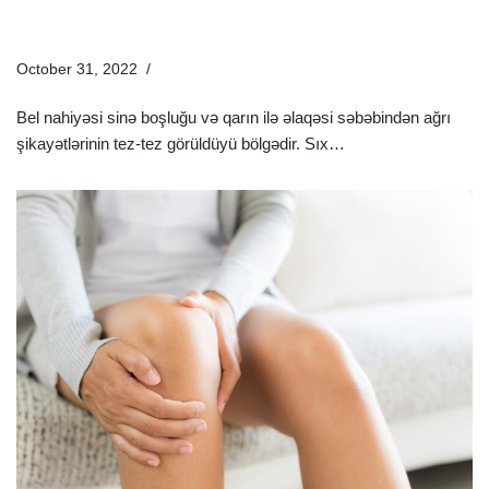
Müalicəsi
October 31, 2022
Sağlamlıq Rəhbəri
Bel nahiyəsi sinə boşluğu və qarın ilə əlaqəsi səbəbindən ağrı
şikayətlərinin tez-tez görüldüyü bölgədir. Sıx…
Ətraflı »