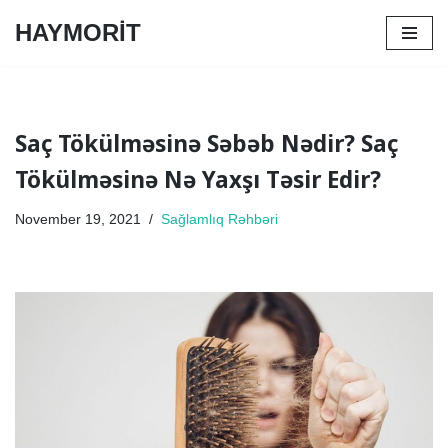
HAYMORİT
Skip
to
content
Saç Tökülməsinə Səbəb Nədir? Saç
Tökülməsinə Nə Yaxşı Təsir Edir?
November 19, 2021
Sağlamlıq Rəhbəri