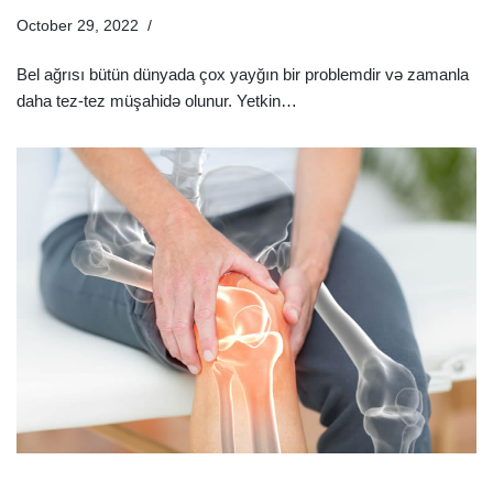
October 29, 2022
Sağlamlıq Rəhbəri
Bel ağrısı bütün dünyada çox yayğın bir problemdir və zamanla
daha tez-tez müşahidə olunur. Yetkin…
Ətraflı »
Xroniki Diz Ağrılarınının Müalicəsi | Diz Ağrıları Üçün