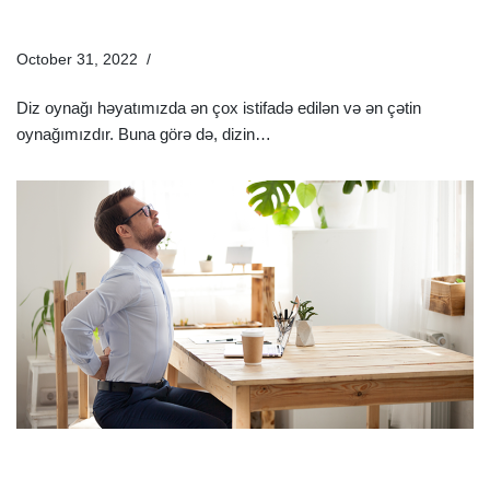
Diz Ağrısı Müalicəsi
October 31, 2022
Sağlamlıq Rəhbəri
Diz oynağı həyatımızda ən çox istifadə edilən və ən çətin
oynağımızdır. Buna görə də, dizin…
Ətraflı »
Gənclərdə Bel Ağrısına Diqqət Edilməlidir! – Bel Ağrısının
Əsas Səbəbləri