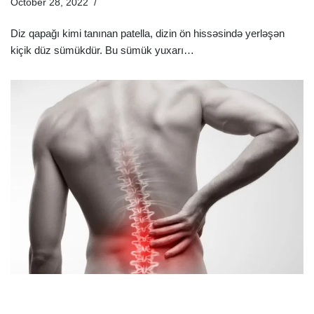
October 28, 2022
Sağlamlıq Rəhbəri
Diz qapağı kimi tanınan patella, dizin ön hissəsində yerləşən
kiçik düz sümükdür. Bu sümük yuxarı…
Ətraflı »
Onurğa Ağrısının Səbəbləri Nələrdir? | Onurğa Ağrısının
Müalicəsi