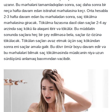
uzanır. Bu mərhələni tamamladıqdan sonra, saç daha sonra bir
neçə həftə davam edən istirahət mərhələsinə keçr. Orta hesabla
2-3 həftə davam edən bu mərhələdən sonra, saç tökülmə
mərhələsinə girəcək. Tökülmə fazasına daxil olan saçlar 2-4 ay
ərzində saç kökü ilə əlaqəni itirir və tökülür. Bu müddətin
sonunda saçlara heç bir şey edilməsə belə, saçlar öz-özünə
töküləcək. Tökülən saçları əvəz etmək üçün saç kökündən
sonra eni saçlar əmələ gəlir. Bu dövr ömür boyu davam edir və
bu mərhələləri bilmək saç tökülməsində müalicənin niyə uzun
sürdüyünü anlamaq baxımından vacibdir.