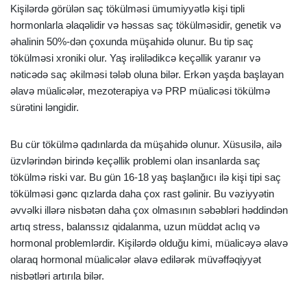
Kişilərdə görülən saç tökülməsi ümumiyyətlə kişi tipli
hormonlarla əlaqəlidir və həssas saç tökülməsidir, genetik və
əhalinin 50%-dən çoxunda müşahidə olunur. Bu tip saç
tökülməsi xroniki olur. Yaş irəlilədikcə keçəllik yaranır və
nəticədə saç əkilməsi tələb oluna bilər. Erkən yaşda başlayan
əlavə müalicələr, mezoterapiya və PRP müalicəsi tökülmə
sürətini ləngidir.
Bu cür tökülmə qadınlarda da müşahidə olunur. Xüsusilə, ailə
üzvlərindən birində keçəllik problemi olan insanlarda saç
tökülmə riski var. Bu gün 16-18 yaş başlanğıcı ilə kişi tipi saç
tökülməsi gənc qızlarda daha çox rast gəlinir. Bu vəziyyətin
əvvəlki illərə nisbətən daha çox olmasının səbəbləri həddindən
artıq stress, balanssız qidalanma, uzun müddət aclıq və
hormonal problemlərdir. Kişilərdə olduğu kimi, müalicəyə əlavə
olaraq hormonal müalicələr əlavə edilərək müvəffəqiyyət
nisbətləri artırıla bilər.