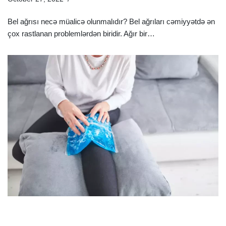
Bel ağrısı necə müalicə olunmalıdır? Bel ağrıları cəmiyyətdə ən
çox rastlanan problemlərdən biridir. Ağır bir…
Ətraflı »
7 Təbii Müalicə Üsulu İlə Diz Ağrılarından Azad Olun –
Evdə Müalicə Həlləri