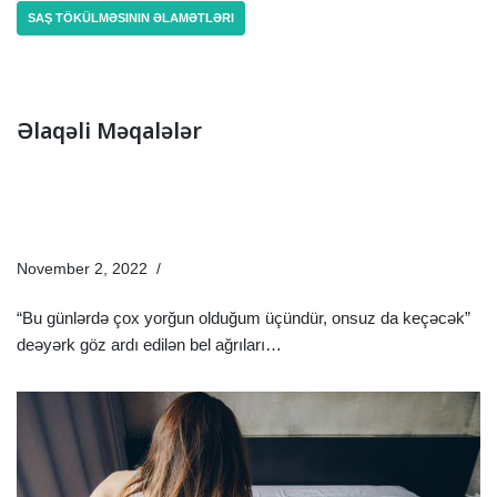
SAŞ TÖKÜLMƏSININ ƏLAMƏTLƏRI
Əlaqəli Məqalələr
Onurğa Ağrısının Əlamətləri Nələrdir? | Diqqət Edilməli
Xəstəlik Əlamətləri
November 2, 2022
Sağlamlıq Rəhbəri
“Bu günlərdə çox yorğun olduğum üçündür, onsuz da keçəcək”
deəyərk göz ardı edilən bel ağrıları…
Ətraflı »