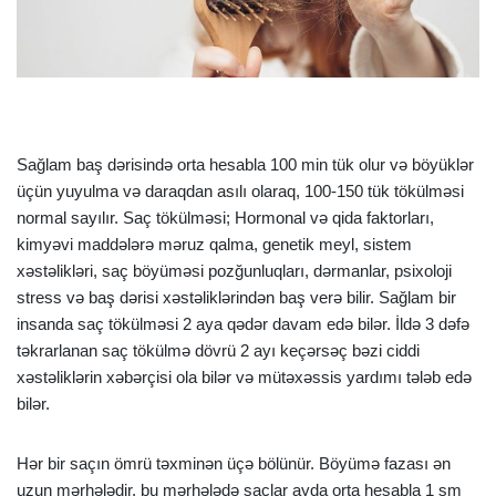
Sağlam baş dərisində orta hesabla 100 min tük olur və böyüklər
üçün yuyulma və daraqdan asılı olaraq, 100-150 tük tökülməsi
normal sayılır. Saç tökülməsi; Hormonal və qida faktorları,
kimyəvi maddələrə məruz qalma, genetik meyl, sistem
xəstəlikləri, saç böyüməsi pozğunluqları, dərmanlar, psixoloji
stress və baş dərisi xəstəliklərindən baş verə bilir. Sağlam bir
insanda saç tökülməsi 2 aya qədər davam edə bilər. İldə 3 dəfə
təkrarlanan saç tökülmə dövrü 2 ayı keçərsəç bəzi ciddi
xəstəliklərin xəbərçisi ola bilər və mütəxəssis yardımı tələb edə
bilər.
Hər bir saçın ömrü təxminən üçə bölünür. Böyümə fazası ən
uzun mərhələdir, bu mərhələdə saçlar ayda orta hesabla 1 sm