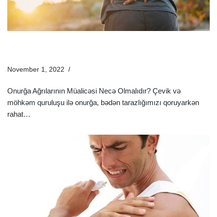
Onurğa Ağrısı Üçün Maz Və Dərmanlar – Onurğa
Ağrılarının Müalicəsi
November 1, 2022
Sağlamlıq Rəhbəri
Onurğa Ağrılarının Müalicəsi Necə Olmalıdır? Çevik və
möhkəm quruluşu ilə onurğa, bədən tarazlığımızı qoruyarkən
rahat…
Ətraflı »