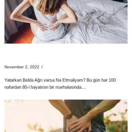
Yatarkən Beldə Ağrıyırsa Nə Etməli? – Gecə Bel Ağrısının
Artma Səbəbləri
November 2, 2022
Sağlamlıq Rəhbəri
Yatarkən Beldə Ağrı varsa Nə Etməliyəm? Bu gün hər 100
nəfərdən 80-i həyatının bir mərhələsində…
Ətraflı »