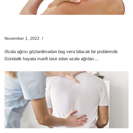
Əzələ Ağrısı Üçün Nə Etməli Və Əzələ Ağrılarına Nə Yaxşı
Təsir Edər?
November 1, 2022
Sağlamlıq Rəhbəri
Əzələ ağrısı gözlənilmədən baş verə biləcək bir problemdir.
Gündəlik həyata mənfi təsir edən əzələ ağrıları…
Ətraflı »
Bel Ağrısı Üçün Maz Və Dərmanlar | Bel Ağrısının