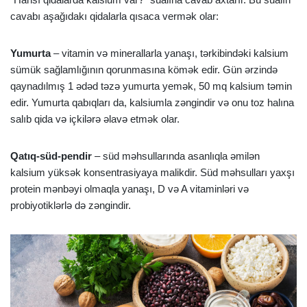
cavabı aşağıdakı qidalarla qısaca vermək olar:
Yumurta
– vitamin və minerallarla yanaşı, tərkibindəki kalsium
sümük sağlamlığının qorunmasına kömək edir. Gün ərzində
qaynadılmış 1 ədəd təzə yumurta yemək, 50 mq kalsium təmin
edir. Yumurta qabıqları da, kalsiumla zəngindir və onu toz halına
salıb qida və içkilərə əlavə etmək olar.
Qatıq-süd-pendir
– süd məhsullarında asanlıqla əmilən
kalsium yüksək konsentrasiyaya malikdir. Süd məhsulları yaxşı
protein mənbəyi olmaqla yanaşı, D və A vitaminləri və
probiyotiklərlə də zəngindir.