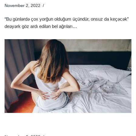
November 2, 2022
Sağlamlıq Rəhbəri
“Bu günlərdə çox yorğun olduğum üçündür, onsuz da keçəcək”
deəyərk göz ardı edilən bel ağrıları…
Ətraflı »
Yatarkən Beldə Ağrıyırsa Nə Etməli? – Gecə Bel Ağrısının
Artma Səbəbləri