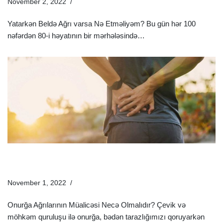
November 2, 2022
Sağlamlıq Rəhbəri
Yatarkən Beldə Ağrı varsa Nə Etməliyəm? Bu gün hər 100
nəfərdən 80-i həyatının bir mərhələsində…
Ətraflı »
Onurğa Ağrısı Üçün Maz Və Dərmanlar – Onurğa
Ağrılarının Müalicəsi
November 1, 2022
Sağlamlıq Rəhbəri
Onurğa Ağrılarının Müalicəsi Necə Olmalıdır? Çevik və
möhkəm quruluşu ilə onurğa, bədən tarazlığımızı qoruyarkən