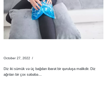
7 Təbii Müalicə Üsulu İlə Diz Ağrılarından Azad Olun –
Evdə Müalicə Həlləri
October 27, 2022
Sağlamlıq Rəhbəri
Diz iki sümük və üç bağdan ibarət bir quruluşa malikdir. Diz
ağrıları bir çox səbəbə…
Ətraflı »