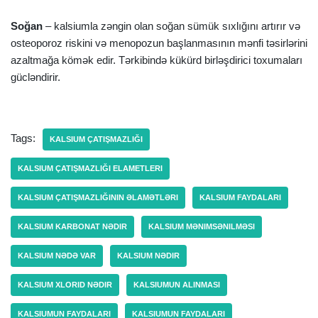
Soğan
– kalsiumla zəngin olan soğan sümük sıxlığını artırır və
osteoporoz riskini və menopozun başlanmasının mənfi təsirlərini
azaltmağa kömək edir. Tərkibində kükürd birləşdirici toxumaları
gücləndirir.
Tags:
KALSIUM ÇATIŞMAZLIĞI
KALSIUM ÇATIŞMAZLIĞI ELAMETLERI
KALSIUM ÇATIŞMAZLIĞININ ƏLAMƏTLƏRI
KALSIUM FAYDALARI
KALSIUM KARBONAT NƏDIR
KALSIUM MƏNIMSƏNILMƏSI
KALSIUM NƏDƏ VAR
KALSIUM NƏDIR
KALSIUM XLORID NƏDIR
KALSIUMUN ALINMASI
KALSIUMUN FAYDALARI
KALSIUMUN FAYDALARI