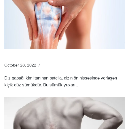
Diz Qapağı Ağrısı Nəyin Əlamətidir Və Nədən Olur?
October 28, 2022
Sağlamlıq Rəhbəri
Diz qapağı kimi tanınan patella, dizin ön hissəsində yerləşən
kiçik düz sümükdür. Bu sümük yuxarı…
Ətraflı »