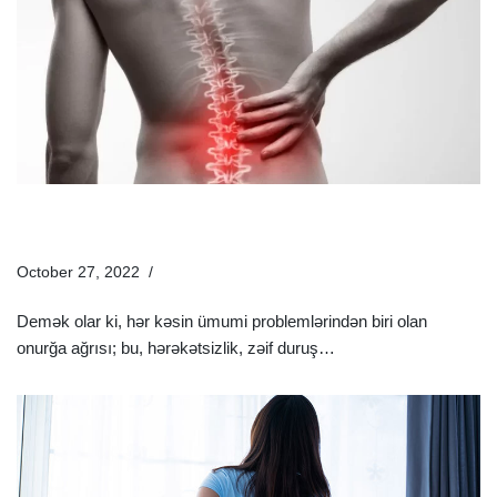
Onurğa Ağrısının Səbəbləri Nələrdir? | Onurğa Ağrısının
Müalicəsi
October 27, 2022
Sağlamlıq Rəhbəri
Demək olar ki, hər kəsin ümumi problemlərindən biri olan
onurğa ağrısı; bu, hərəkətsizlik, zəif duruş…
Ətraflı »