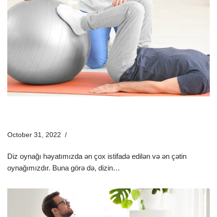
Əməliyyatsız Diz Ağrılarından Necə Qurtulmaq Olar? |
Diz Ağrısı Müalicəsi
October 31, 2022
Sağlamlıq Rəhbəri
Diz oynağı həyatımızda ən çox istifadə edilən və ən çətin
oynağımızdır. Buna görə də, dizin…
Ətraflı »