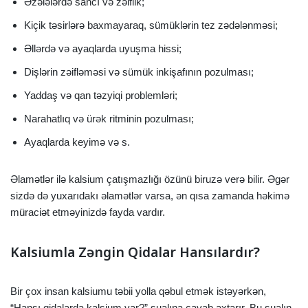
Əzələlərdə sancı və zəiflik;
Kiçik təsirlərə baxmayaraq, sümüklərin tez zədələnməsi;
Əllərdə və ayaqlarda uyuşma hissi;
Dişlərin zəifləməsi və sümük inkişafının pozulması;
Yaddaş və qan təzyiqi problemləri;
Narahatlıq və ürək ritminin pozulması;
Ayaqlarda keyimə və s.
Əlamətlər ilə kalsium çatışmazlığı özünü biruzə verə bilir. Əgər
sizdə də yuxarıdakı əlamətlər varsa, ən qısa zamanda həkimə
müraciət etməyinizdə fayda vardır.
Kalsiumla Zəngin Qidalar Hansılardır?
Bir çox insan kalsiumu təbii yolla qəbul etmək istəyərkən,
“Hansı qidalarda kalsium var?” sualına cavab axtarır. Bu sualın