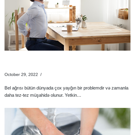
Gənclərdə Bel Ağrısına Diqqət Edilməlidir! – Bel Ağrısının
Əsas Səbəbləri
October 29, 2022
Sağlamlıq Rəhbəri
Bel ağrısı bütün dünyada çox yayğın bir problemdir və zamanla
daha tez-tez müşahidə olunur. Yetkin…
Ətraflı »