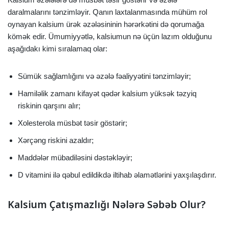
daralmalarını tənzimləyir. Qanın laxtalanmasında mühüm rol
oynayan kalsium ürək əzələsininin hərərkətini də qorumağa
kömək edir. Ümumiyyətlə, kalsiumun nə üçün lazım olduğunu
aşağıdakı kimi sıralamaq olar:
Sümük sağlamlığını və əzələ fəaliyyətini tənzimləyir;
Hamiləlik zamanı kifayət qədər kalsium yüksək təzyiq
riskinin qarşını alır;
Xolesterola müsbət təsir göstərir;
Xərçəng riskini azaldır;
Maddələr mübadiləsini dəstəkləyir;
D vitamini ilə qəbul edildikdə iltihab əlamətlərini yaxşılaşdırır.
Kalsium Çatışmazlığı Nələrə Səbəb Olur?