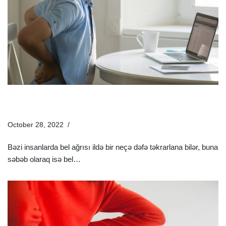
Bel Ağrıları Üçün Təbii Ağrıkəsicilər | Bel Ağrısı Üçün Xalq
Təbabəti
October 28, 2022
Sağlamlıq Rəhbəri
Bəzi insanlarda bel ağrısı ildə bir neçə dəfə təkrarlana bilər, buna
səbəb olaraq isə bel…
Ətraflı »