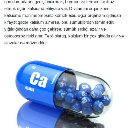
qan damarlarını genişləndirmək, hormon və fermentlər ifraz
etmək üçün kalsiuma ehtiyacı var. D vitamini orqanizmin
kalsiumu mənimsəməsinə kömək edir. Əgər orqanizm qidadan
kifayət qədər kalsium almırsa, onu sümüklərdən təmin edir;
yığıldığından daha çox çəkirsə, sümük sıxlığı azalır və
osteoporoz riski artır. Təbii olaraq, kalsium bir çox qidada olur və
əlavələr də mövcuddur.