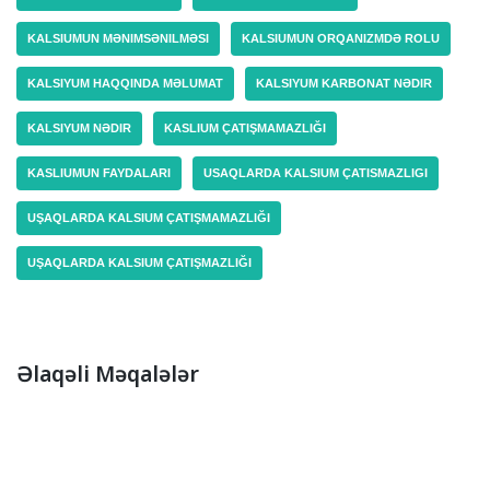
KALSIUMUN MƏNIMSƏNILMƏSI
KALSIUMUN ORQANIZMDƏ ROLU
KALSIYUM HAQQINDA MƏLUMAT
KALSIYUM KARBONAT NƏDIR
KALSIYUM NƏDIR
KASLIUM ÇATIŞMAMAZLIĞI
KASLIUMUN FAYDALARI
USAQLARDA KALSIUM ÇATISMAZLIGI
UŞAQLARDA KALSIUM ÇATIŞMAMAZLIĞI
UŞAQLARDA KALSIUM ÇATIŞMAZLIĞI
Əlaqəli Məqalələr
Onurğa Ağrısının Əlamətləri Nələrdir? | Diqqət Edilməli
Xəstəlik Əlamətləri