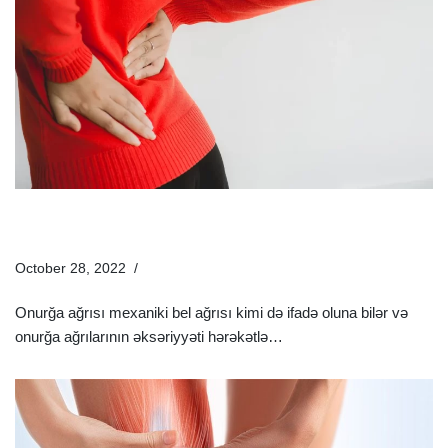
7 Təbii Müalicə Üsulu İlə Onurğa Ağrılarınızdan Azad
Olun | Evdə Müalicə
October 28, 2022
Sağlamlıq Rəhbəri
Onurğa ağrısı mexaniki bel ağrısı kimi də ifadə oluna bilər və
onurğa ağrılarının əksəriyyəti hərəkətlə…
Ətraflı »