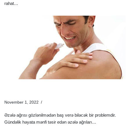
rahat…
Ətraflı »
Əzələ Ağrısı Üçün Nə Etməli Və Əzələ Ağrılarına Nə Yaxşı
Təsir Edər?
November 1, 2022
Sağlamlıq Rəhbəri
Əzələ ağrısı gözlənilmədən baş verə biləcək bir problemdir.
Gündəlik həyata mənfi təsir edən əzələ ağrıları…
Ətraflı »