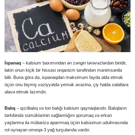
İspanaq
– kalsium baxımından ən zəngin tərəvəzlərdən biridir,
lakin onun kiçik bir hissəsi orqanizm tərəfindən mənimsənilə
bilir. Buna görə də, ispanaqdan maksimum fayda əldə etmək
üçün onu bişmiş vəziyyətdə yemək əvəzinə, çiy halda salatlara
əlavə etmək lazımdır.
Balıq
– qızılbalıq və ton balığı kalsium qaynaqlarıdır. Balıqların
tərkibində sümüklərinin sağlamlığını qorumaq və erkən
yaşlanma ilə mübarizə aparrmaq üçün kalsiumun udulmasında
rol oynayan omeqa-3 yağ turşularıda vardır.