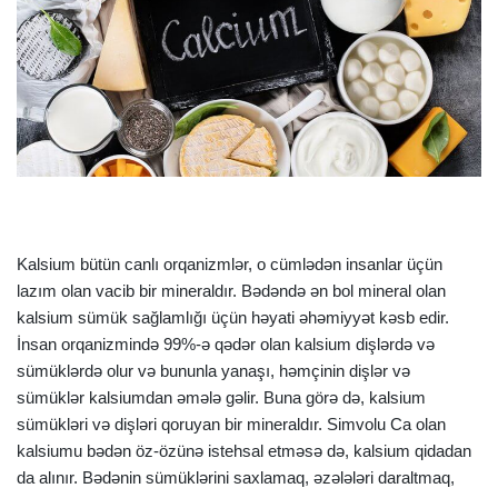
Kalsium bütün canlı orqanizmlər, o cümlədən insanlar üçün
lazım olan vacib bir mineraldır. Bədəndə ən bol mineral olan
kalsium sümük sağlamlığı üçün həyati əhəmiyyət kəsb edir.
İnsan orqanizmində 99%-ə qədər olan kalsium dişlərdə və
sümüklərdə olur və bununla yanaşı, həmçinin dişlər və
sümüklər kalsiumdan əmələ gəlir. Buna görə də, kalsium
sümükləri və dişləri qoruyan bir mineraldır. Simvolu Ca olan
kalsiumu bədən öz-özünə istehsal etməsə də, kalsium qidadan
da alınır. Bədənin sümüklərini saxlamaq, əzələləri daraltmaq,