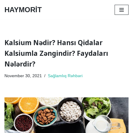
HAYMORİT
Skip
to
content
Kalsium Nədir? Hansı Qidalar
Kalsiumla Zəngindir? Faydaları
Nələrdir?
November 30, 2021
Sağlamlıq Rəhbəri