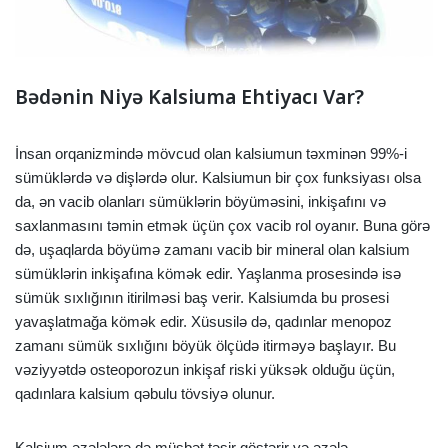
Bədənin Niyə Kalsiuma Ehtiyacı Var?
İnsan orqanizmində mövcud olan kalsiumun təxminən 99%-i
sümüklərdə və dişlərdə olur. Kalsiumun bir çox funksiyası olsa
da, ən vacib olanları sümüklərin böyüməsini, inkişafını və
saxlanmasını təmin etmək üçün çox vacib rol oyanır. Buna görə
də, uşaqlarda böyümə zamanı vacib bir mineral olan kalsium
sümüklərin inkişafına kömək edir. Yaşlanma prosesində isə
sümük sıxlığının itirilməsi baş verir. Kalsiumda bu prosesi
yavaşlatmağa kömək edir. Xüsusilə də, qadınlar menopoz
zamanı sümük sıxlığını böyük ölçüdə itirməyə başlayır. Bu
vəziyyətdə osteoporozun inkişaf riski yüksək olduğu üçün,
qadınlara kalsium qəbulu tövsiyə olunur.
Kalsium əzələlərə də müsbət təsir göstərir və əzələ