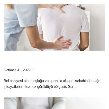
Bel Ağrısı Üçün Maz Və Dərmanlar | Bel Ağrısının
Müalicəsi
October 31, 2022
Sağlamlıq Rəhbəri
Bel nahiyəsi sinə boşluğu və qarın ilə əlaqəsi səbəbindən ağrı
şikayətlərinin tez-tez görüldüyü bölgədir. Sıx…
Ətraflı »