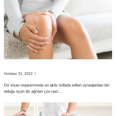
Diz Qapağında Ağrı Və Yanma Hissi Nədən Olur?
October 31, 2022
Sağlamlıq Rəhbəri
Diz insan orqanizmində ən aktiv istifadə edilən oynaqlardan biri
olduğu üçün diz ağrıları çox rast…
Ətraflı »