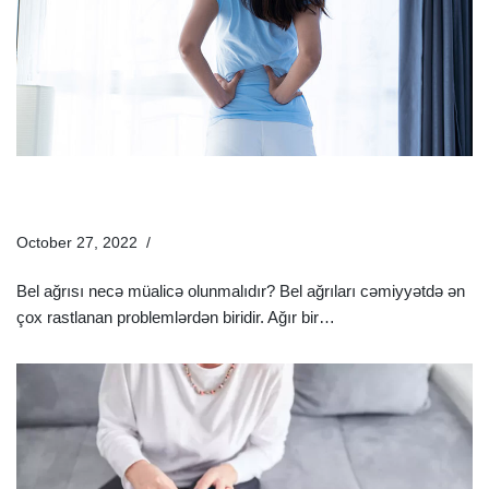
Bel Ağrısı Zamanı Nə Etməli? – Bel Ağrısı Üçün Ən Effektiv
9 Məsləhət
October 27, 2022
Sağlamlıq Rəhbəri
Bel ağrısı necə müalicə olunmalıdır? Bel ağrıları cəmiyyətdə ən
çox rastlanan problemlərdən biridir. Ağır bir…
Ətraflı »