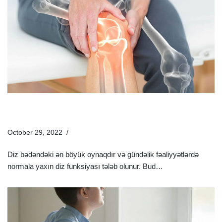
Xroniki Diz Ağrılarınının Müalicəsi | Diz Ağrıları Üçün
Dərmanlar
October 29, 2022
Sağlamlıq Rəhbəri
Diz bədəndəki ən böyük oynaqdır və gündəlik fəaliyyətlərdə
normala yaxın diz funksiyası tələb olunur. Bud…
Ətraflı »