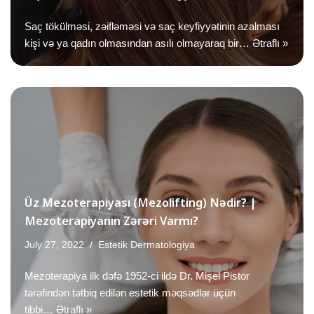
Saç tökülməsi, zəifləməsi və saç keyfiyyətinin azalması
kişi və ya qadın olmasından asılı olmayaraq bir…
Ətraflı »
Üz Mezoterapiyası (Mezolifting) Nədir? |
Mezoterapiyanın Zərəri Varmı?
July 27, 2022
Estetik Dermatologiya
Mezoterapiya ilk dəfə 1952-ci ildə Dr. Mişel Pistor
tərəfindən tətbiq edilən estetik məqsədlər üçün
tibbi…
Ətraflı »