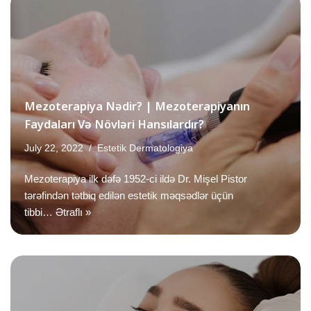
Mezoterapiya Nədir? | Mezoterapiyanın
Faydaları Və Növləri Hansılardır?
July 22, 2022
Estetik Dermatologiya
Mezoterapiya ilk dəfə 1952-ci ildə Dr. Mişel Pistor
tərəfindən tətbiq edilən estetik məqsədlər üçün
tibbi…
Ətraflı »