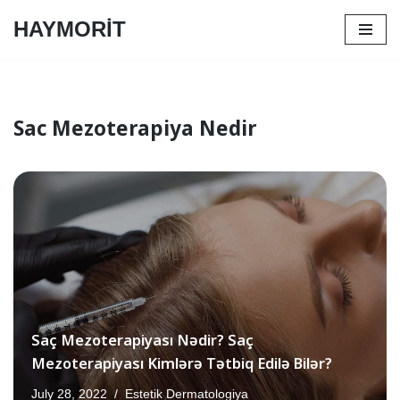
HAYMORİT
Skip
to
content
Sac Mezoterapiya Nedir
Saç Mezoterapiyası Nədir? Saç
Mezoterapiyası Kimlərə Tətbiq Edilə Bilər?
July 28, 2022
Estetik Dermatologiya