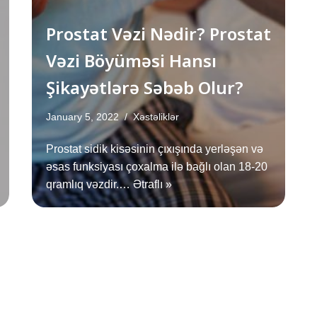
Prostat Vəzi Nədir? Prostat
Vəzi Böyüməsi Hansı
Şikayətlərə Səbəb Olur?
January 5, 2022
Xəstəliklər
Prostat sidik kisəsinin çıxışında yerləşən və
əsas funksiyası çoxalma ilə bağlı olan 18-20
qramlıq vəzdir.…
Ətraflı »