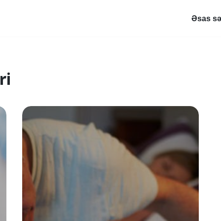
Əsas sə
ri