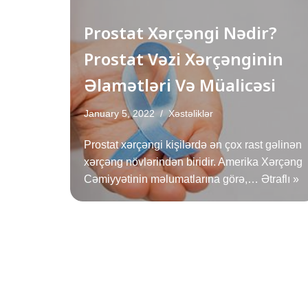
Prostat Xərçəngi Nədir?
Prostat Vəzi Xərçənginin
Əlamətləri Və Müalicəsi
January 5, 2022
Xəstəliklər
Prostat xərçəngi kişilərdə ən çox rast gəlinən
xərçəng növlərindən biridir. Amerika Xərçəng
Cəmiyyətinin məlumatlarına görə,…
Ətraflı »