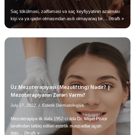
Saç tökülməsi, zəifləməsi və saç keyfiyyətinin azalması
kişi və ya qadın olmasından asılı olmayaraq bir…
Ətraflı »
Üz Mezoterapiyası (Mezolifting) Nədir? |
Mezoterapiyanın Zərəri Varmı?
July 27, 2022
Estetik Dermatologiya
Mezoterapiya ilk dəfə 1952-ci ildə Dr. Mişel Pistor
tərəfindən tətbiq edilən estetik məqsədlər üçün
tibbi…
Ətraflı »