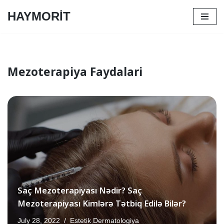
HAYMORİT
Skip
to
content
Mezoterapiya Faydalari
Saç Mezoterapiyası Nədir? Saç
Mezoterapiyası Kimlərə Tətbiq Edilə Bilər?
July 28, 2022
Estetik Dermatologiya