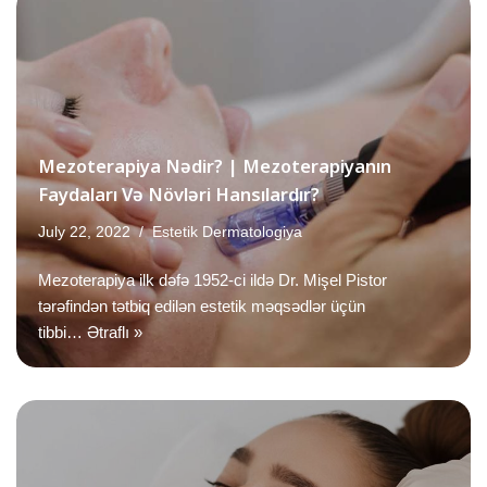
Mezoterapiya Nədir? | Mezoterapiyanın
Faydaları Və Növləri Hansılardır?
July 22, 2022
Estetik Dermatologiya
Mezoterapiya ilk dəfə 1952-ci ildə Dr. Mişel Pistor
tərəfindən tətbiq edilən estetik məqsədlər üçün
tibbi…
Ətraflı »