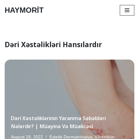
HAYMORİT
Skip
to
content
Dəri Xəstəlikləri Hansılardır
Dəri Xəstəliklərinin Yaranma Səbəbləri
Nələrdir? | Müayinə Və Müalicəsi
August 18, 2022
Estetik Dermatologiya
,
Xəstəliklər