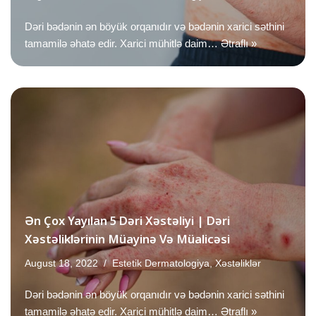
Dəri bədənin ən böyük orqanıdır və bədənin xarici səthini
tamamilə əhatə edir. Xarici mühitlə daim…
Ətraflı »
Ən Çox Yayılan 5 Dəri Xəstəliyi | Dəri
Xəstəliklərinin Müayinə Və Müalicəsi
August 18, 2022
Estetik Dermatologiya
,
Xəstəliklər
Dəri bədənin ən böyük orqanıdır və bədənin xarici səthini
tamamilə əhatə edir. Xarici mühitlə daim…
Ətraflı »