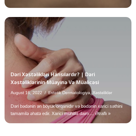
Dəri Xəstəlikləri Hansılardır? | Dəri
Xəstəliklərinin Müayinə Və Müalicəsi
August 16, 2022
Estetik Dermatologiya
,
Xəstəliklər
Dəri bədənin ən böyük orqanıdır və bədənin xarici səthini
tamamilə əhatə edir. Xarici mühitlə daim…
Ətraflı »