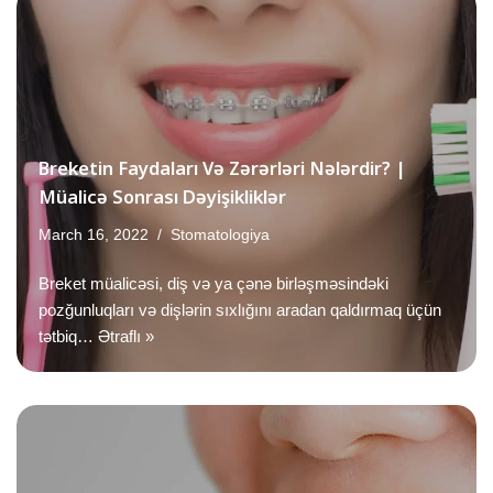
Breketin Faydaları Və Zərərləri Nələrdir? |
Müalicə Sonrası Dəyişikliklər
March 16, 2022
Stomatologiya
Breket müalicəsi, diş və ya çənə birləşməsindəki
pozğunluqları və dişlərin sıxlığını aradan qaldırmaq üçün
tətbiq…
Ətraflı »