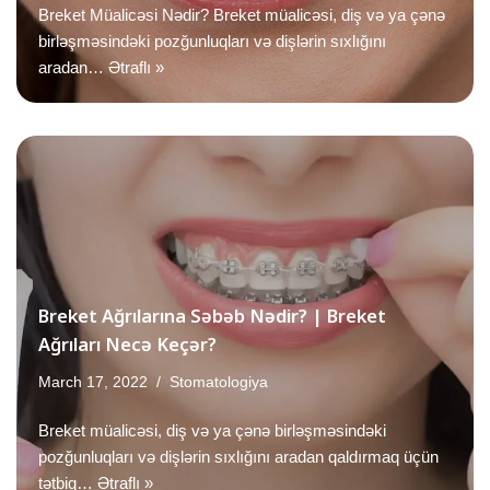
Breket Müalicəsi Nədir? Breket müalicəsi, diş və ya çənə
birləşməsindəki pozğunluqları və dişlərin sıxlığını
aradan…
Ətraflı »
Breket Ağrılarına Səbəb Nədir? | Breket
Ağrıları Necə Keçər?
March 17, 2022
Stomatologiya
Breket müalicəsi, diş və ya çənə birləşməsindəki
pozğunluqları və dişlərin sıxlığını aradan qaldırmaq üçün
tətbiq…
Ətraflı »