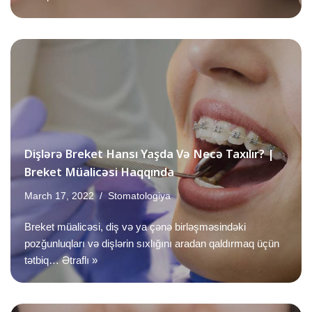
Dişlərə Breket Hansı Yaşda Və Necə Taxılır? |
Breket Müalicəsi Haqqında
March 17, 2022
Stomatologiya
Breket müalicəsi, diş və ya çənə birləşməsindəki
pozğunluqları və dişlərin sıxlığını aradan qaldırmaq üçün
tətbiq…
Ətraflı »