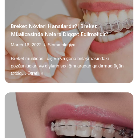
Breket Növləri Hansılardır?|Breket
Müalicəsində Nələrə Diqqət Edilməlidir?
March 16, 2022
Stomatologiya
Breket müalicəsi, diş və ya çənə birləşməsindəki
pozğunluqları və dişlərin sıxlığını aradan qaldırmaq üçün
tətbiq…
Ətraflı »