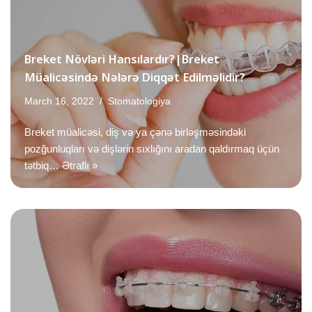
Breket Növləri Hansılardır?|Breket
Müalicəsində Nələrə Diqqət Edilməlidir?
March 16, 2022
Stomatologiya
Breket müalicəsi, diş və ya çənə birləşməsindəki
pozğunluqları və dişlərin sıxlığını aradan qaldırmaq üçün
tətbiq…
Ətraflı »