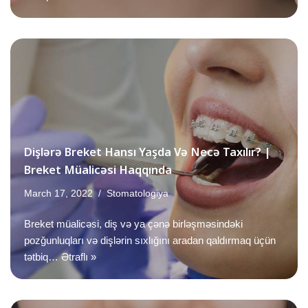
Dişlərə Breket Hansı Yaşda Və Necə Taxılır? |
Breket Müalicəsi Haqqında
March 17, 2022
Stomatologiya
Breket müalicəsi, diş və ya çənə birləşməsindəki
pozğunluqları və dişlərin sıxlığını aradan qaldırmaq üçün
tətbiq…
Ətraflı »