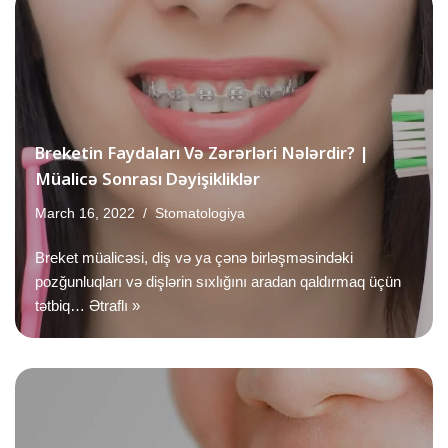
Breketin Faydaları Və Zərərləri Nələrdir? |
Müalicə Sonrası Dəyişikliklər
March 16, 2022
Stomatologiya
Breket müalicəsi, diş və ya çənə birləşməsindəki
pozğunluqları və dişlərin sıxlığını aradan qaldırmaq üçün
tətbiq…
Ətraflı »