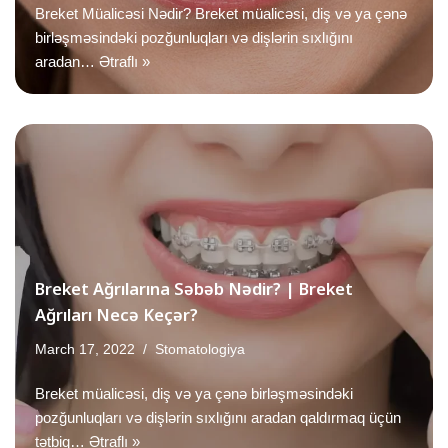
Breket Müalicəsi Nədir? Breket müalicəsi, diş və ya çənə
birləşməsindəki pozğunluqları və dişlərin sıxlığını
aradan…
Ətraflı »
Breket Ağrılarına Səbəb Nədir? | Breket
Ağrıları Necə Keçər?
March 17, 2022
Stomatologiya
Breket müalicəsi, diş və ya çənə birləşməsindəki
pozğunluqları və dişlərin sıxlığını aradan qaldırmaq üçün
tətbiq…
Ətraflı »