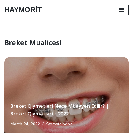
HAYMORİT
Skip
to
content
Breket Mualicesi
Breket Qiymətləri Necə Müəyyən Edilir? |
Breket Qiymətləri – 2022
March 24, 2022
Stomatologiya