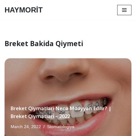
HAYMORİT
Skip
to
content
Breket Bakida Qiymeti
Breket Qiymətləri Necə Müəyyən Edilir? |
Breket Qiymətləri – 2022
March 24, 2022
Stomatologiya