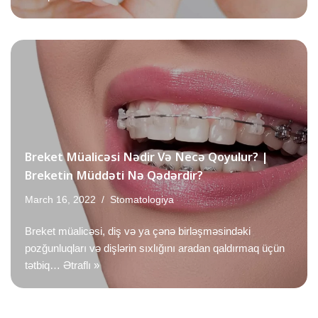
Breket Müalicəsi Nədir Və Necə Qoyulur? |
Breketin Müddəti Nə Qədərdir?
March 16, 2022
Stomatologiya
Breket müalicəsi, diş və ya çənə birləşməsindəki
pozğunluqları və dişlərin sıxlığını aradan qaldırmaq üçün
tətbiq…
Ətraflı »