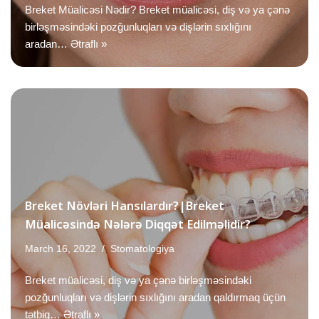
Breket Müalicəsi Nədir? Breket müalicəsi, diş və ya çənə
birləşməsindəki pozğunluqları və dişlərin sıxlığını
aradan…
Ətraflı »
Breket Növləri Hansılardır?|Breket
Müalicəsində Nələrə Diqqət Edilməlidir?
March 16, 2022
Stomatologiya
Breket müalicəsi, diş və ya çənə birləşməsindəki
pozğunluqları və dişlərin sıxlığını aradan qaldırmaq üçün
tətbiq…
Ətraflı »