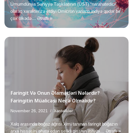
Ümumdünya Səhiyyə Təşkilatının (ÜST) “narahatedici”
olaraq xarakterizə etdiyi Omicron variantı indiyə qədər bir
çox ölkədə…
Ətraflı »
Faringit Və Onun Əlamətləri Nələrdir?
Faringitin Müalicəsi Necə Olmalıdır?
November 26, 2021
Xəstəliklər
Xalq arasında boğaz ağrısı kimi tanınan faringit boğazın
arxa hissəsini əhatə edən selikli qişanın iltihabı…
Ətraflı »