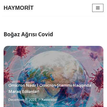
HAYMORİT
Skip
to
content
Boğaz Ağrısı Covid
Omicron Nədir? Omicron Ştammı Haqqında
Maraq Edilənlər!
December 8, 2021
Xəstəliklər