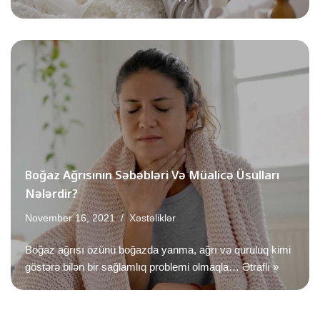
Boğaz Ağrısının Səbəbləri Və Müalicə Üsulları
Nələrdir?
November 16, 2021
Xəstəliklər
Boğaz ağrısı özünü boğazda yanma, ağrı və quruluq kimi
göstərə bilən bir sağlamlıq problemi olmaqla…
Ətraflı »