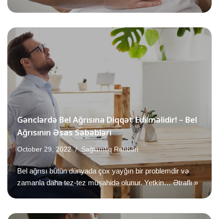
Gənclərdə Bel Ağrısına Diqqət Edilməlidir! – Bel
Ağrısının Əsas Səbəbləri
October 29, 2022
Sağlamlıq Rəhbəri
Bel ağrısı bütün dünyada çox yayğın bir problemdir və
zamanla daha tez-tez müşahidə olunur. Yetkin…
Ətraflı »