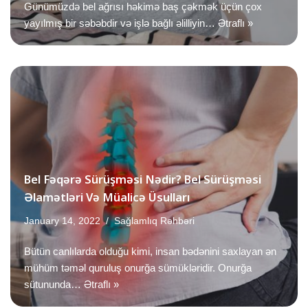
Günümüzdə bel ağrısı həkimə baş çəkmək üçün çox
yayılmış bir səbəbdir və işlə bağlı əlilliyin…
Ətraflı »
Bel Fəqərə Sürüşməsi Nədir? Bel Sürüşməsi
Əlamətləri Və Müalicə Üsulları
January 14, 2022
Sağlamlıq Rəhbəri
Bütün canlılarda olduğu kimi, insan bədənini saxlayan ən
mühüm təməl quruluş onurğa sümükləridir. Onurğa
sütununda…
Ətraflı »