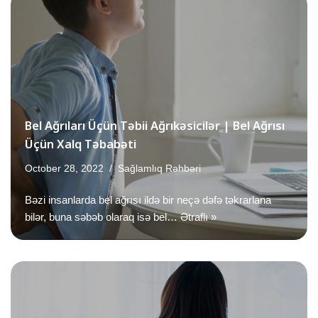
Bel Ağrıları Üçün Təbii Ağrıkəsicilər | Bel Ağrısı
Üçün Xalq Təbabəti
October 28, 2022
Sağlamlıq Rəhbəri
Bəzi insanlarda bel ağrısı ildə bir neçə dəfə təkrarlana
bilər, buna səbəb olaraq isə bel…
Ətraflı »