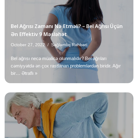
Bel Ağrısı Zamanı Nə Etməli? – Bel Ağrısı Üçün
Ən Effektiv 9 Məsləhət
October 27, 2022
Sağlamlıq Rəhbəri
Bel ağrısı necə müalicə olunmalıdır? Bel ağrıları
cəmiyyətdə ən çox rastlanan problemlərdən biridir. Ağır
bir…
Ətraflı »