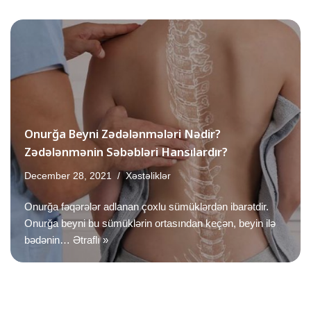
Onurğa Beyni Zədələnmələri Nədir?
Zədələnmənin Səbəbləri Hansılardır?
December 28, 2021
Xəstəliklər
Onurğa fəqərələr adlanan çoxlu sümüklərdən ibarətdir.
Onurğa beyni bu sümüklərin ortasından keçən, beyin ilə
bədənin…
Ətraflı »