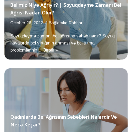
Belimiz Niyə Ağrıyır? | Soyuqdəymə Zamanı Bel
Ağrısı Nədən Olur?
October 26, 2022
Sağlamlıq Rəhbəri
Soyuqdəymə zamanı bel ağrısına səbəb nədir? Soyuq
havalarda bel yırtığının artması və bel tutma
problemlərinin…
Ətraflı »
Qadınlarda Bel Ağrısının Səbəbləri Nələrdir Və
Necə Keçər?