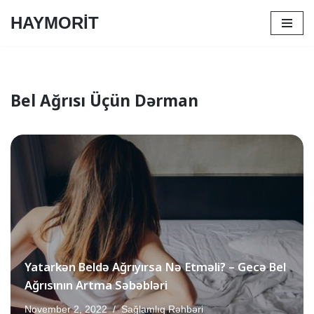
HAYMORİT
Skip
to
content
Bel Ağrısı Üçün Dərman
Yatarkən Beldə Ağrıyırsa Nə Etməli? – Gecə Bel
Ağrısının Artma Səbəbləri
November 2, 2022
Sağlamlıq Rəhbəri