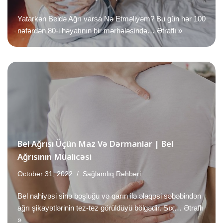
Yatarkən Beldə Ağrı varsa Nə Etməliyəm? Bu gün hər 100
nəfərdən 80-i həyatının bir mərhələsində…
Ətraflı »
Bel Ağrısı Üçün Maz Və Dərmanlar | Bel
Ağrısının Müalicəsi
October 31, 2022
Sağlamlıq Rəhbəri
Bel nahiyəsi sinə boşluğu və qarın ilə əlaqəsi səbəbindən
ağrı şikayətlərinin tez-tez görüldüyü bölgədir. Sıx…
Ətraflı
»