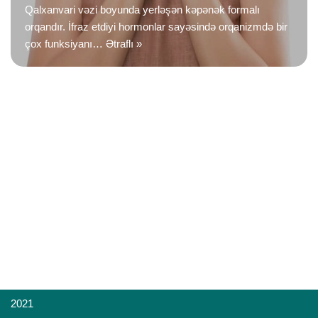
Qalxanvari vəzi boyunda yerləşən kəpənək formalı
orqandır. İfraz etdiyi hormonlar sayəsində orqanizmdə bir
çox funksiyanı…
Ətraflı »
2021