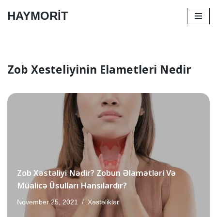
HAYMORİT
Skip
to
content
Zob Xesteliyinin Elametleri Nedir
Zob Xəstəliyi Nədir? Zobun Əlamətləri Və
Müalicə Üsulları Hansılardır?
November 25, 2021
Xəstəliklər