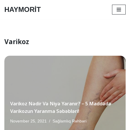
HAYMORİT
Skip
to
content
Varikoz
Varikoz Nədir Və Niyə Yaranır? – 5 Maddədə
Varikozun Yaranma Səbəbləri!
November 25, 2021
Sağlamlıq Rəhbəri