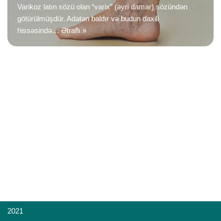
Varikoz latın sözü olan “varix” (əyri damar) sözündən
götürülmüşdür. Adətən baldır və budun daxili
hissəsində…
Ətraflı »
2021