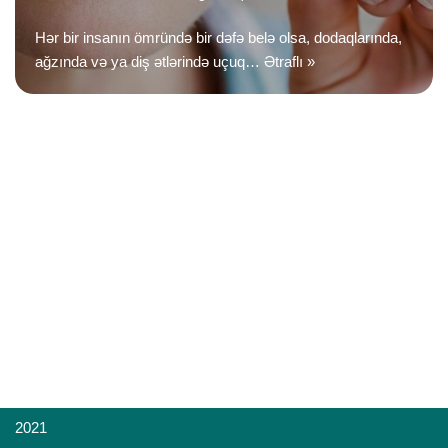
Hər bir insanın ömründə bir dəfə belə olsa, dodaqlarında,
ağzında və ya diş ətlərində uçuq…
Ətraflı »
2021