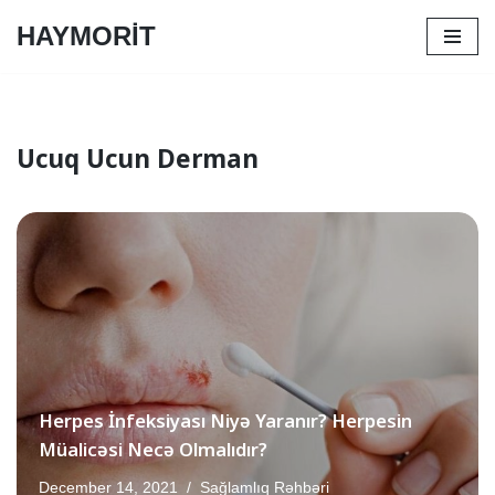
HAYMORİT
Skip
to
content
Ucuq Ucun Derman
Herpes İnfeksiyası Niyə Yaranır? Herpesin
Müalicəsi Necə Olmalıdır?
December 14, 2021
Sağlamlıq Rəhbəri