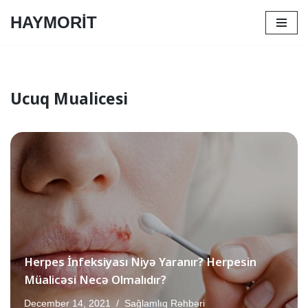
HAYMORİT
Skip
to
content
Ucuq Mualicesi
Herpes İnfeksiyası Niyə Yaranır? Herpesin
Müalicəsi Necə Olmalıdır?
December 14, 2021
Sağlamlıq Rəhbəri