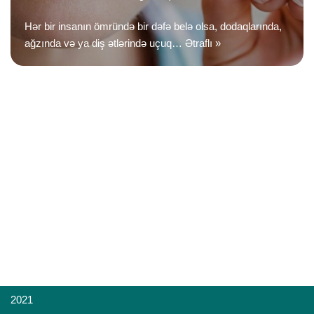
Hər bir insanın ömründə bir dəfə belə olsa, dodaqlarında,
ağzında və ya diş ətlərində uçuq…
Ətraflı »
2021