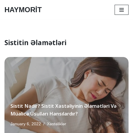
HAYMORİT
Skip
to
content
Sistitin Əlamətləri
Sistit Nədir? Sistit Xəstəliyinin Əlamətləri Və
Müalicə Üsulları Hansılardır?
January 6, 2022
Xəstəliklər