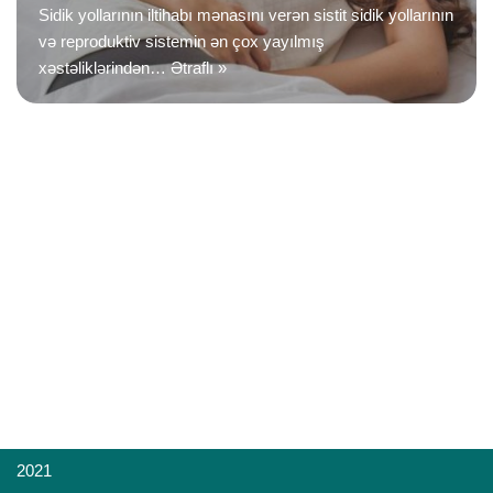
Sidik yollarının iltihabı mənasını verən sistit sidik yollarının
və reproduktiv sistemin ən çox yayılmış
xəstəliklərindən…
Ətraflı »
2021