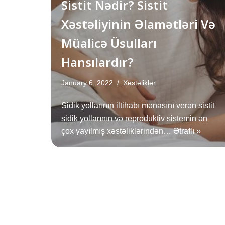
Sistit Nədir? Sistit
Xəstəliyinin Əlamətləri Və
Müalicə Üsulları
Hansılardır?
January 6, 2022
Xəstəliklər
Sidik yollarının iltihabı mənasını verən sistit
sidik yollarının və reproduktiv sistemin ən
çox yayılmış xəstəliklərindən…
Ətraflı »