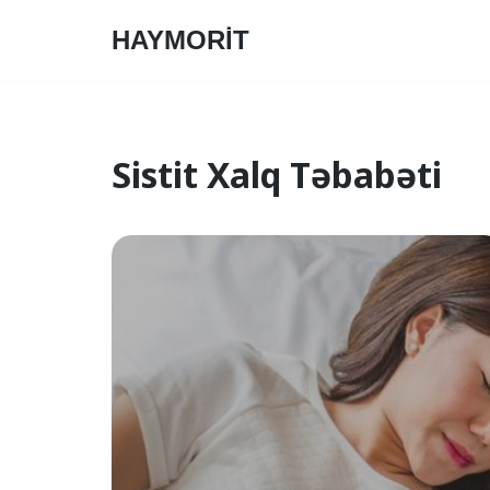
HAYMORİT
Skip
to
content
Sistit Xalq Təbabəti