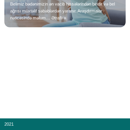
Belimiz bədənimizin ən vacib hissələrindən biridir və bel
ağrısı müxtəlif səbəblərdən yaranır. Araşdırmalar
nəticəsində məlum…
Ətraflı »
2021