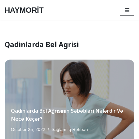
HAYMORİT
Skip
to
content
Qadinlarda Bel Agrisi
Qadınlarda Bel Ağrısının Səbəbləri Nələrdir Və
Necə Keçər?
October 25, 2022
Sağlamlıq Rəhbəri