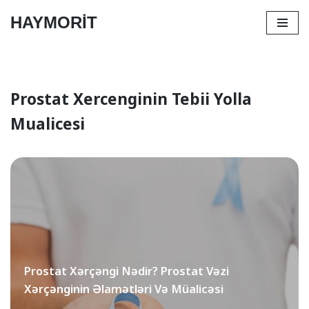
HAYMORİT
Skip
to
content
Prostat Xercenginin Tebii Yolla
Mualicesi
Prostat Xərçəngi Nədir? Prostat Vəzi
Xərçənginin Əlamətləri Və Müalicəsi