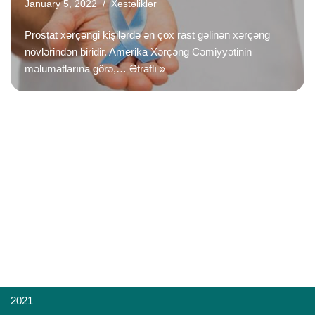
January 5, 2022
Xəstəliklər
Prostat xərçəngi kişilərdə ən çox rast gəlinən xərçəng
növlərindən biridir. Amerika Xərçəng Cəmiyyətinin
məlumatlarına görə,…
Ətraflı »
2021