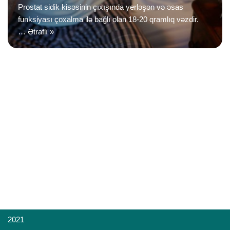
Prostat sidik kisəsinin çıxışında yerləşən və əsas
funksiyası çoxalma ilə bağlı olan 18-20 qramlıq vəzdir.
…
Ətraflı »
2021