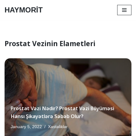
HAYMORİT
Skip
to
content
Prostat Vezinin Elametleri
Prostat Vəzi Nədir? Prostat Vəzi Böyüməsi
Hansı Şikayətlərə Səbəb Olur?
January 5, 2022
Xəstəliklər