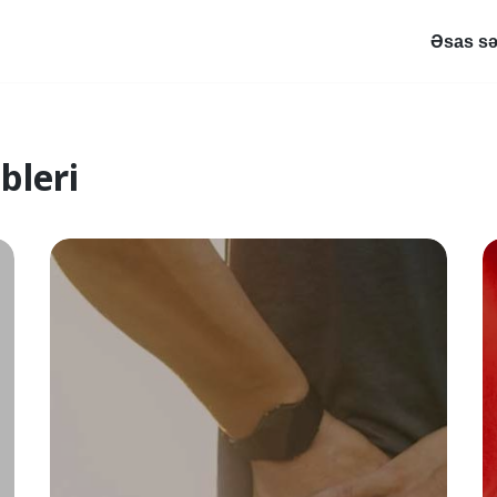
Əsas sə
bleri