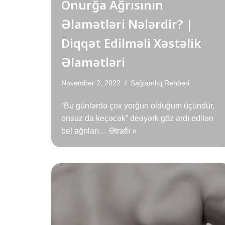
Onurğa Ağrısının
Əlamətləri Nələrdir? |
Diqqət Edilməli Xəstəlik
Əlamətləri
November 2, 2022
Sağlamlıq Rəhbəri
“Bu günlərdə çox yorğun olduğum üçündür,
onsuz da keçəcək” deəyərk göz ardı edilən
bel ağrıları…
Ətraflı »