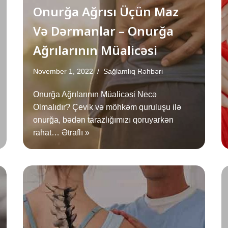
Onurğa Ağrısı Üçün Maz
Və Dərmanlar – Onurğa
Ağrılarının Müalicəsi
November 1, 2022
Sağlamlıq Rəhbəri
Onurğa Ağrılarının Müalicəsi Necə
Olmalıdır? Çevik və möhkəm quruluşu ilə
onurğa, bədən tarazlığımızı qoruyarkən
rahat…
Ətraflı »