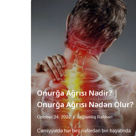
Onurğa Ağrısı Nədir? |
Onurğa Ağrısı Nədən Olur?
October 24, 2022
Sağlamlıq Rəhbəri
Cəmiyyətdə hər beş nəfərdən biri həyatında