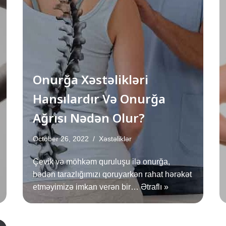
Onurğa Xəstəlikləri
Hansılardır Və Onurğa
Ağrısı Nədən Olur?
October 26, 2022
Xəstəliklər
Çevik və möhkəm quruluşu ilə onurğa,
bədən tarazlığımızı qoruyarkən rahat hərəkət
etməyimizə imkan verən bir…
Ətraflı »