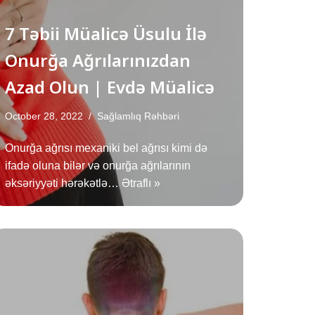
7 Təbii Müalicə Üsulu İlə
Onurğa Ağrılarınızdan
Azad Olun | Evdə Müalicə
October 28, 2022
Sağlamlıq Rəhbəri
Onurğa ağrısı mexaniki bel ağrısı kimi də
ifadə oluna bilər və onurğa ağrılarının
əksəriyyəti hərəkətlə…
Ətraflı »