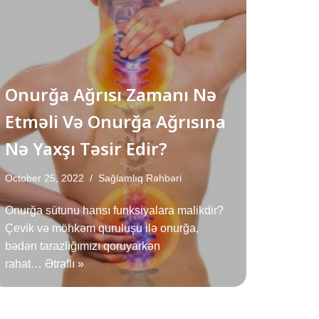
Onurğa Ağrısı Zamanı Nə
Etməli Və Onurğa Ağrısına
Nə Yaxşı Təsir Edir?
October 25, 2022
Sağlamlıq Rəhbəri
Onurğa sütunu hansı funksiyalara malikdir?
Çevik və möhkəm quruluşu ilə onurğa,
bədən tarazlığımızı qoruyarkən
rahat…
Ətraflı »