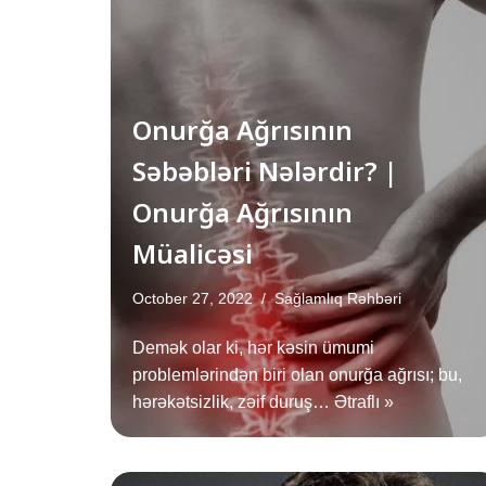
Onurğa Ağrısının
Səbəbləri Nələrdir? |
Onurğa Ağrısının
Müalicəsi
October 27, 2022
Sağlamlıq Rəhbəri
Demək olar ki, hər kəsin ümumi
problemlərindən biri olan onurğa ağrısı; bu,
hərəkətsizlik, zəif duruş…
Ətraflı »