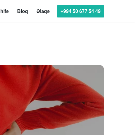
+994 50 677 54 49
hifə
Bloq
Əlaqə