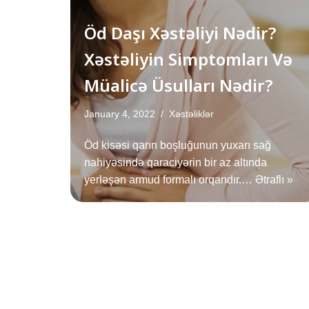
Öd Daşı Xəstəliyi Nədir?
Xəstəliyin Simptomları Və
Müalicə Üsulları Nədir?
January 4, 2022
Xəstəliklər
Öd kisəsi qarın boşluğunun yuxarı sağ
nahiyəsində qaraciyərin bir az altında
yerləşən armud formalı orqandır.…
Ətraflı »