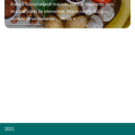
Kalium hüceyrədaxili mayedə yüksək miqdarda olan
müsbət yüklü bir elementdir. Hüceyrələrin düzgün
işləməsini və bədəndə…
Ətraflı »
2021