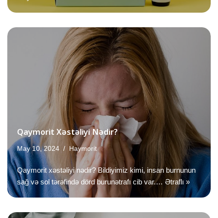
Qaymorit Xəstəliyi Nədir?
May 10, 2024
Haymorit
Qaymorit xəstəliyi nədir? Bildiyimiz kimi, insan burnunun
sağ və sol tərəfində dörd burunətrafı cib var.…
Ətraflı »