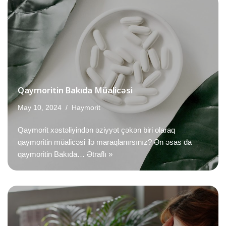
Qaymoritin Bakıda Müalicəsi
May 10, 2024
Haymorit
Qaymorit xəstəliyindən əziyyət çəkən biri olaraq
qaymoritin müalicəsi ilə maraqlanırsınız? Ən əsas da
qaymoritin Bakıda…
Ətraflı »