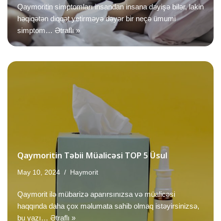
Qaymoritin simptomları insandan insana dəyişə bilər, lakin
həqiqətən diqqət yetirməyə dəyər bir neçə ümumi
simptom…
Ətraflı »
Qaymoritin Təbii Müalicəsi TOP 5 Üsul
May 10, 2024
Haymorit
Qaymorit ilə mübarizə aparırsınızsa və müalicəsi
haqqında daha çox məlumata sahib olmaq istəyirsinizsə,
bu yazı…
Ətraflı »