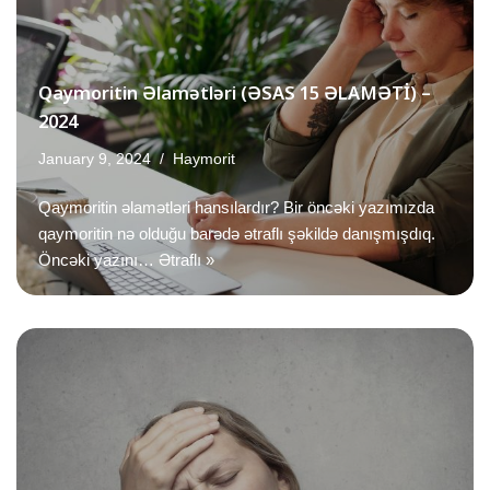
Qaymoritin Əlamətləri (ƏSAS 15 ƏLAMƏTİ) –
2024
January 9, 2024
Haymorit
Qaymoritin əlamətləri hansılardır? Bir öncəki yazımızda
qaymoritin nə olduğu barədə ətraflı şəkildə danışmışdıq.
Öncəki yazını…
Ətraflı »