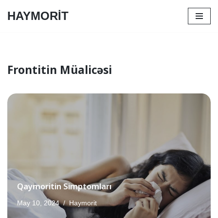
HAYMORİT
Skip
to
content
Frontitin Müalicəsi
Qaymoritin Simptomları
May 10, 2024
Haymorit