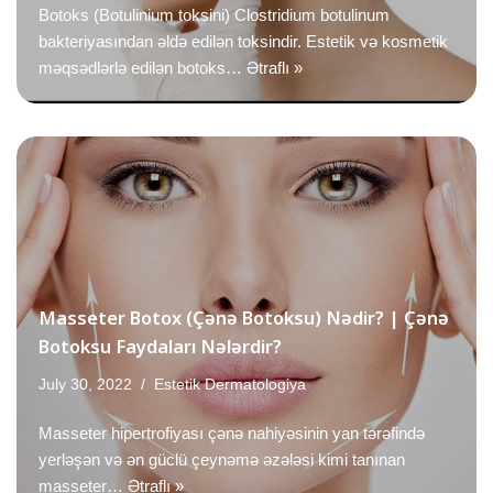
Botoks (Botulinium toksini) Clostridium botulinum
bakteriyasından əldə edilən toksindir. Estetik və kosmetik
məqsədlərlə edilən botoks…
Ətraflı »
Masseter Botox (Çənə Botoksu) Nədir? | Çənə
Botoksu Faydaları Nələrdir?
July 30, 2022
Estetik Dermatologiya
Masseter hipertrofiyası çənə nahiyəsinin yan tərəfində
yerləşən və ən güclü çeynəmə əzələsi kimi tanınan
masseter…
Ətraflı »