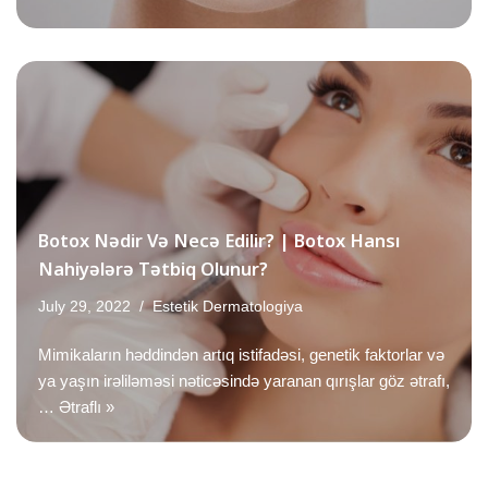
Botox Nədir Və Necə Edilir? | Botox Hansı
Nahiyələrə Tətbiq Olunur?
July 29, 2022
Estetik Dermatologiya
Mimikaların həddindən artıq istifadəsi, genetik faktorlar və
ya yaşın irəliləməsi nəticəsində yaranan qırışlar göz ətrafı,
…
Ətraflı »