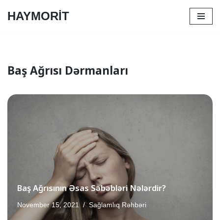
HAYMORİT
Skip
to
content
Baş Ağrısı Dərmanları
Baş Ağrısının Əsas Səbəbləri Nələrdir?
November 15, 2021
Sağlamlıq Rəhbəri