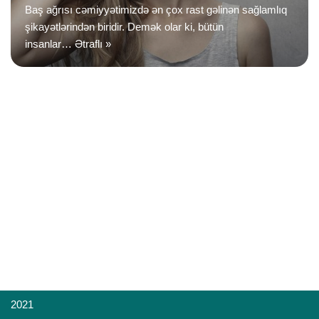
Baş ağrısı cəmiyyətimizdə ən çox rast gəlinən sağlamlıq
şikayətlərindən biridir. Demək olar ki, bütün
insanlar…
Ətraflı »
2021