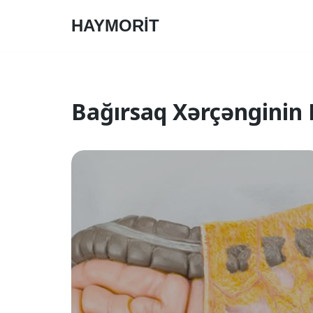
HAYMORİT
Skip
to
content
Bağırsaq Xərçənginin 