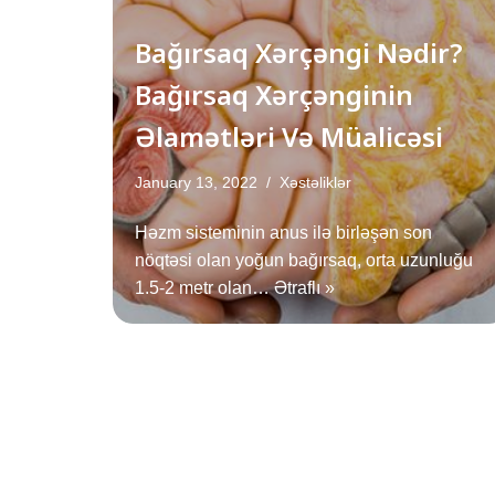
Bağırsaq Xərçəngi Nədir?
Bağırsaq Xərçənginin
Əlamətləri Və Müalicəsi
January 13, 2022
Xəstəliklər
Həzm sisteminin anus ilə birləşən son
nöqtəsi olan yoğun bağırsaq, orta uzunluğu
1.5-2 metr olan…
Ətraflı »