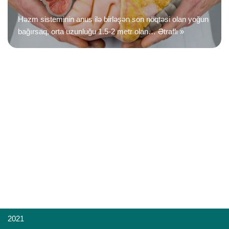
Həzm sisteminin anus ilə birləşən son nöqtəsi olan yoğun
bağırsaq, orta uzunluğu 1.5-2 metr olan…
Ətraflı »
2021