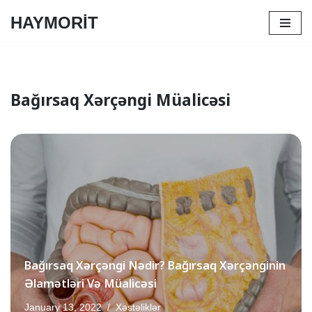
HAYMORİT
Skip
to
content
Bağırsaq Xərçəngi Müalicəsi
Bağırsaq Xərçəngi Nədir? Bağırsaq Xərçənginin
Əlamətləri Və Müalicəsi
January 13, 2022
Xəstəliklər