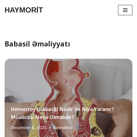
HAYMORİT
Skip
to
content
Babasil Əməliyyatı
Hemerroy (Babasil) Nədir Və Niyə Yaranır?
Müalicəsi Necə Olmalıdır?
December 6, 2021
Xəstəliklər