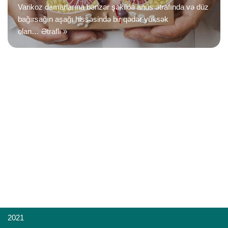
Varikoz damarlarına bənzər şəkildə anus ətrafında və düz
bağırsağın aşağı hissəsində bir qədər yüksək
olan…
Ətraflı »
2021