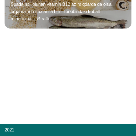
Suada həll olunan vitamin B12 az miqdarda da olsa,
orqanizmdə saxlanıla bilir. Tərkibindəki kobalt
mineralına…
Ətraflı »
2021