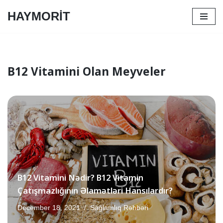
HAYMORİT
Skip
to
content
B12 Vitamini Olan Meyveler
B12 Vitamini Nədir? B12 Vitamin
Çatışmazlığının Əlamətləri Hansılardır?
December 18, 2021
Sağlamlıq Rəhbəri