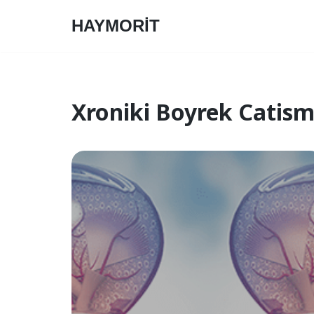
HAYMORİT
Skip
to
content
Xroniki Boyrek Catism