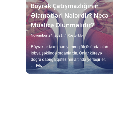
Böyrək Çatışmazlığının
Əlamətləri Nələrdir? Necə
Müalicə Olunmalıdır?
November 24, 2021
Xəstəliklər
Böyrəklər təxminən yumruq ölçüsündə olan
lobya şəklində orqanlardır. Onlar kürəyə
doğru qabırğa qəfəsinin altında yerləşirlər.
…
Ətraflı »