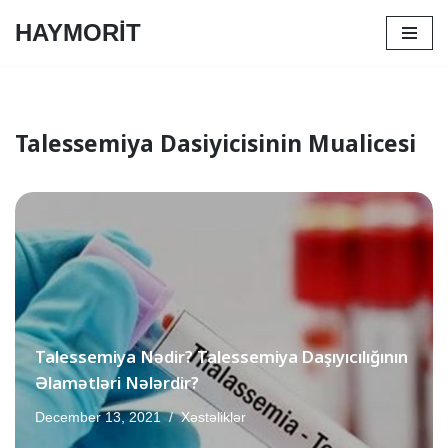
HAYMORİT
Skip
to
content
Talessemiya Dasiyicisinin Mualicesi
Talessemiya Nədir? Talessemiya Daşıyıcılığının
Əlamətləri Nələrdir?
December 13, 2021
Xəstəliklər