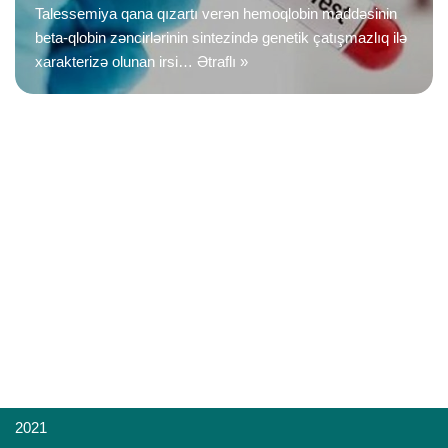
Talessemiya qana qızartı verən hemoqlobin maddəsinin
beta-qlobin zəncirlərinin sintezində genetik çatışmazlıq ilə
xarakterizə olunan irsi…
Ətraflı »
2021