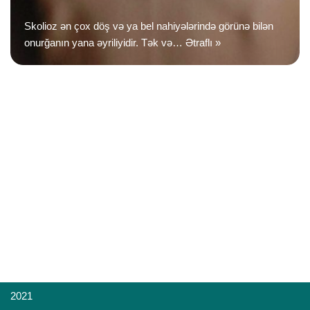
Skolioz ən çox döş və ya bel nahiyələrində görünə bilən
onurğanın yana əyriliyidir. Tək və…
Ətraflı »
2021