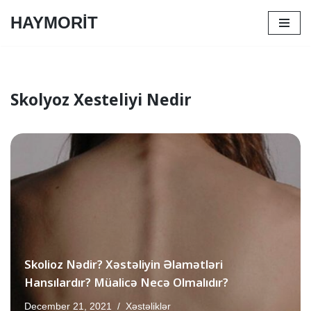
HAYMORİT
Skip
to
content
Skolyoz Xesteliyi Nedir
Skolioz Nədir? Xəstəliyin Əlamətləri
Hansılardır? Müalicə Necə Olmalıdır?
December 21, 2021
Xəstəliklər