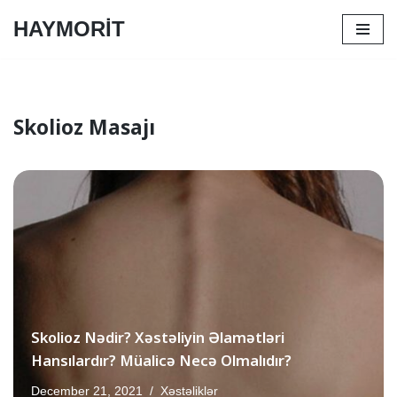
HAYMORİT
Skip
to
content
Skolioz Masajı
Skolioz Nədir? Xəstəliyin Əlamətləri
Hansılardır? Müalicə Necə Olmalıdır?
December 21, 2021
Xəstəliklər