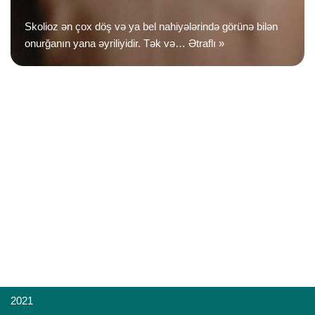
Skolioz ən çox döş və ya bel nahiyələrində görünə bilən
onurğanın yana əyriliyidir. Tək və…
Ətraflı »
2021