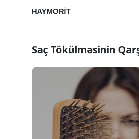
HAYMORİT
Skip
to
content
Saç Tökülməsinin Qarş