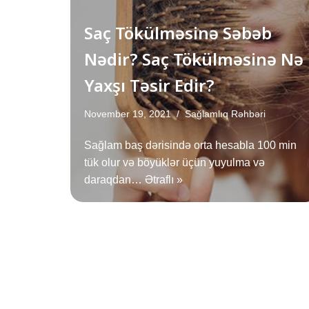
Saç Tökülməsinə Səbəb
Nədir? Saç Tökülməsinə Nə
Yaxşı Təsir Edir?
November 19, 2021
Sağlamlıq Rəhbəri
Sağlam baş dərisində orta hesabla 100 min
tük olur və böyüklər üçün yuyulma və
daraqdan…
Ətraflı »