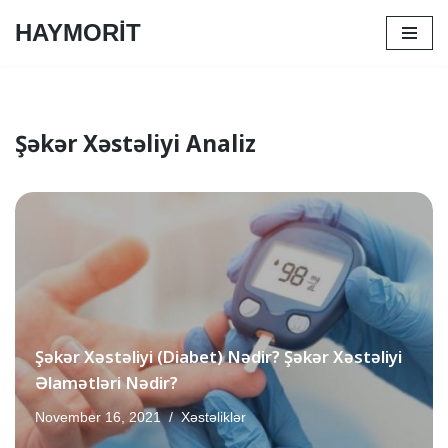
HAYMORİT
Skip
to
content
Şəkər Xəstəliyi Analiz
Şəkər Xəstəliyi (Diabet) Nədir? Şəkər Xəstəliyi
Əlamətləri Nədir?
November 16, 2021
Xəstəliklər