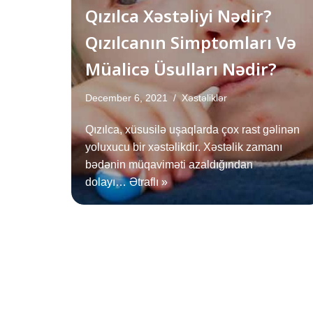
Qızılca Xəstəliyi Nədir?
Qızılcanın Simptomları Və
Müalicə Üsulları Nədir?
December 6, 2021
Xəstəliklər
Qızılca, xüsusilə uşaqlarda çox rast gəlinən
yoluxucu bir xəstəlikdir. Xəstəlik zamanı
bədənin müqaviməti azaldığından
dolayı…
Ətraflı »