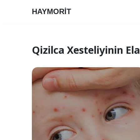
HAYMORİT
Skip
to
content
Qizilca Xesteliyinin El