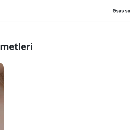
Əsas sə
ametleri