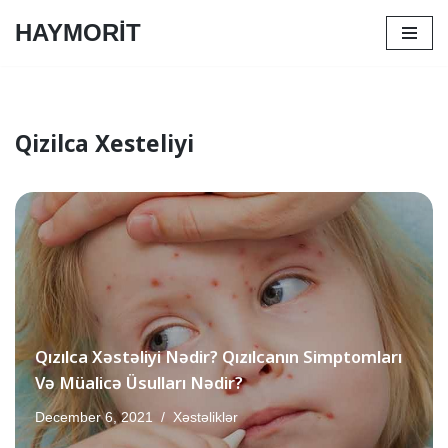
HAYMORİT
Skip
to
content
Qizilca Xesteliyi
Qızılca Xəstəliyi Nədir? Qızılcanın Simptomları
Və Müalicə Üsulları Nədir?
December 6, 2021
Xəstəliklər