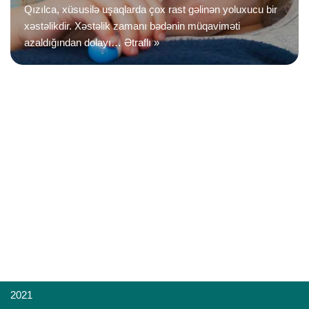
Qızılca, xüsusilə uşaqlarda çox rast gəlinən yoluxucu bir
xəstəlikdir. Xəstəlik zamanı bədənin müqaviməti
azaldığından dolayı…
Ətraflı »
2021