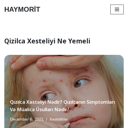
HAYMORİT
Skip
to
content
Qizilca Xesteliyi Ne Yemeli
Qızılca Xəstəliyi Nədir? Qızılcanın Simptomları
Və Müalicə Üsulları Nədir?
December 6, 2021
Xəstəliklər