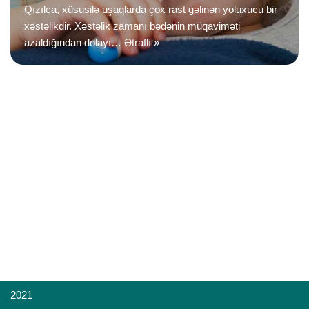
Qızılca, xüsusilə uşaqlarda çox rast gəlinən yoluxucu bir
xəstəlikdir. Xəstəlik zamanı bədənin müqaviməti
azaldığından dolayı…
Ətraflı »
2021