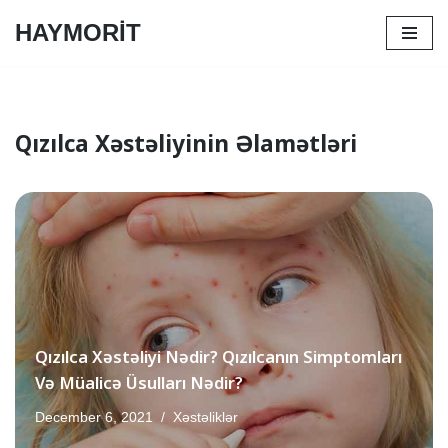
HAYMORİT
Skip
to
content
Qızılca Xəstəliyinin Əlamətləri
Qızılca Xəstəliyi Nədir? Qızılcanın Simptomları
Və Müalicə Üsulları Nədir?
December 6, 2021
Xəstəliklər