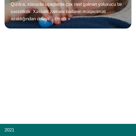
Qızılca, xüsusilə uşaqlarda çox rast gəlinən yoluxucu bir
xəstəlikdir. Xəstəlik zamanı bədənin müqaviməti
azaldığından dolayı…
Ətraflı »
2021