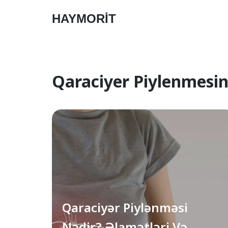
HAYMORİT
Skip
to
content
Qaraciyer Piylenmesini
Qaraciyər Piylənməsi
Nədir? Əlamətləri Və