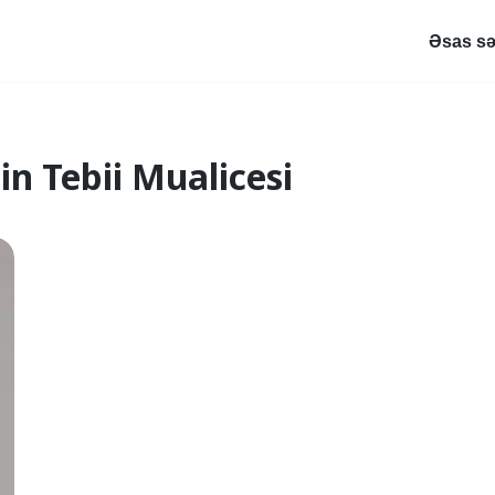
Əsas sə
n Tebii Mualicesi