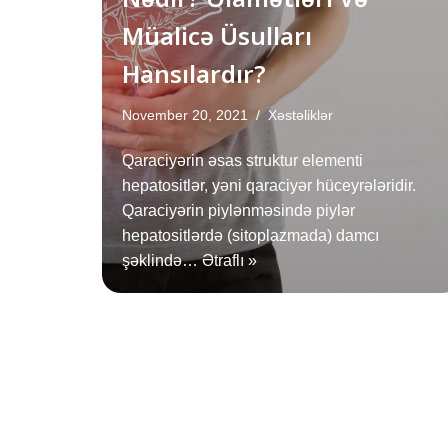
Müalicə Üsulları
Hansılardır?
November 20, 2021
Xəstəliklər
Qaraciyərin əsas struktur elementi
hepatositlər, yəni qaraciyər hüceyrələridir.
Qaraciyərin piylənməsində piylər
hepatositlərdə (sitoplazmada) damcı
şəklində…
Ətraflı »